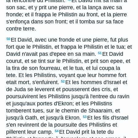
la rencontre du Philistin.
Et David mit sa main à
son sac, et y prit une pierre, et la lança avec sa
fronde; et il frappa le Philistin au front, et la pierre
s'enfonça dans son front; et il tomba sur sa face
contre terre.
Et David, avec une fronde et une pierre, fut plus
50
fort que le Philistin, et frappa le Philistin et le tua; et
David n'avait pas d'epee en sa main.
Et David
51
courut, et se tint sur le Philistin, et prit son epee, et
la tira de son fourreau, et le tua, et lui coupa la
tete. Et les Philistins, voyant que leur homme fort
etait mort, s'enfuirent.
Et les hommes d'Israel et
52
de Juda se leverent et pousserent des cris, et
poursuivirent les Philistins jusqu'à l'entree du ravin
et jusqu'aux portes d'Ekron; et les Philistins
tomberent tues, sur le chemin de Shaaraim, et
jusqu'à Gath, et jusqu'à Ekron.
Et les fils d'Israel
53
s'en revinrent de la poursuite des Philistins et
pillerent leur camp.
Et David prit la tete du
54