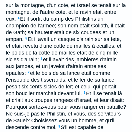
sur la montagne, d'un cote, et Israel se tenait sur la
montagne, de l'autre cote, et le ravin etait entre
eux.
Et il sortit du camp des Philistins un
4
champion de l'armee; son nom etait Goliath, il etait
de Gath; sa hauteur etait de six coudees et un
empan.
Et il avait un casque d'airain sur sa tete,
5
et etait revetu d'une cotte de mailles à ecailles; et
le poids de la cotte de mailles etait de cinq mille
sicles d'airain;
et il avait des jambieres d'airain
6
aux jambes, et un javelot d'airain entre ses
epaules;
et le bois de sa lance etait comme
7
l'ensouple des tisserands, et le fer de sa lance
pesait six cents sicles de fer; et celui qui portait
son bouclier marchait devant lui.
Et il se tenait là
8
et criait aux troupes rangees d'Israel, et leur disait:
Pourquoi sortez-vous pour vous ranger en bataille?
Ne suis-je pas le Philistin, et vous, des serviteurs
de Sauel? Choisissez-vous un homme, et qu'il
descende contre moi.
S'il est capable de
9