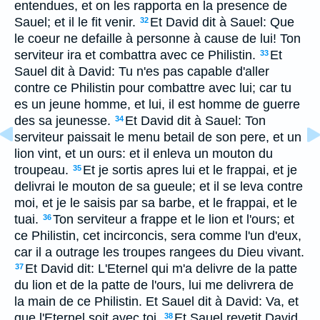
entendues, et on les rapporta en la presence de
Sauel; et il le fit venir.
Et David dit à Sauel: Que
32
le coeur ne defaille à personne à cause de lui! Ton
serviteur ira et combattra avec ce Philistin.
Et
33
Sauel dit à David: Tu n'es pas capable d'aller
contre ce Philistin pour combattre avec lui; car tu
es un jeune homme, et lui, il est homme de guerre
des sa jeunesse.
Et David dit à Sauel: Ton
34
serviteur paissait le menu betail de son pere, et un
lion vint, et un ours: et il enleva un mouton du
troupeau.
Et je sortis apres lui et le frappai, et je
35
delivrai le mouton de sa gueule; et il se leva contre
moi, et je le saisis par sa barbe, et le frappai, et le
tuai.
Ton serviteur a frappe et le lion et l'ours; et
36
ce Philistin, cet incirconcis, sera comme l'un d'eux,
car il a outrage les troupes rangees du Dieu vivant.
Et David dit: L'Eternel qui m'a delivre de la patte
37
du lion et de la patte de l'ours, lui me delivrera de
la main de ce Philistin. Et Sauel dit à David: Va, et
que l'Eternel soit avec toi.
Et Sauel revetit David
38