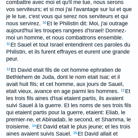
combattre avec moi et qu'il me tue, nous serons
vos serviteurs; et si moi j'ai l'avantage sur lui et que
je le tue, c'est vous qui serez nos serviteurs et qui
nous servirez.
Et le Philistin dit: Moi, j'ai outrage
10
aujourd'hui les troupes rangees d'Israel! Donnez-
moi un homme, et nous combattrons ensemble.
Et Sauel et tout Israel entendirent ces paroles du
11
Philistin, et ils furent effrayes et eurent une grande
peur.
Et David etait fils de cet homme ephratien de
12
Bethlehem de Juda, dont le nom etait Isai; et il
avait huit fils; et cet homme, aux jours de Sauel,
etait vieux, avance en age parmi les hommes.
Et
13
les trois fils aines d'Isai etaient partis, ils avaient
suivi Sauel à la guerre. Et les noms de ses trois fils
qui etaient partis pour la guerre, etaient: Eliab, le
premier-ne, et Abinadab, le second, et Shamma, le
troisieme.
Et David etait le plus jeune; et les trois
14
aines avaient suivis Sauel.
Et David allait et
15