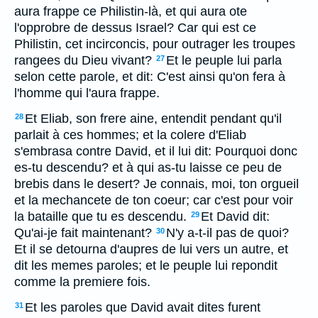
aura frappe ce Philistin-là, et qui aura ote
l'opprobre de dessus Israel? Car qui est ce
Philistin, cet incirconcis, pour outrager les troupes
rangees du Dieu vivant?
Et le peuple lui parla
27
selon cette parole, et dit: C'est ainsi qu'on fera à
l'homme qui l'aura frappe.
Et Eliab, son frere aine, entendit pendant qu'il
28
parlait à ces hommes; et la colere d'Eliab
s'embrasa contre David, et il lui dit: Pourquoi donc
es-tu descendu? et à qui as-tu laisse ce peu de
brebis dans le desert? Je connais, moi, ton orgueil
et la mechancete de ton coeur; car c'est pour voir
la bataille que tu es descendu.
Et David dit:
29
Qu'ai-je fait maintenant?
N'y a-t-il pas de quoi?
30
Et il se detourna d'aupres de lui vers un autre, et
dit les memes paroles; et le peuple lui repondit
comme la premiere fois.
Et les paroles que David avait dites furent
31