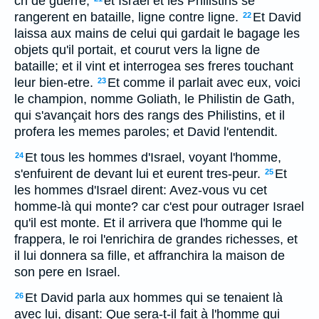
cri de guerre;
et Israel et les Philistins se
rangerent en bataille, ligne contre ligne.
Et David
22
laissa aux mains de celui qui gardait le bagage les
objets qu'il portait, et courut vers la ligne de
bataille; et il vint et interrogea ses freres touchant
leur bien-etre.
Et comme il parlait avec eux, voici
23
le champion, nomme Goliath, le Philistin de Gath,
qui s'avançait hors des rangs des Philistins, et il
profera les memes paroles; et David l'entendit.
Et tous les hommes d'Israel, voyant l'homme,
24
s'enfuirent de devant lui et eurent tres-peur.
Et
25
les hommes d'Israel dirent: Avez-vous vu cet
homme-là qui monte? car c'est pour outrager Israel
qu'il est monte. Et il arrivera que l'homme qui le
frappera, le roi l'enrichira de grandes richesses, et
il lui donnera sa fille, et affranchira la maison de
son pere en Israel.
Et David parla aux hommes qui se tenaient là
26
avec lui, disant: Que sera-t-il fait à l'homme qui