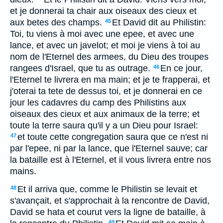
et je donnerai ta chair aux oiseaux des cieux et
aux betes des champs.
Et David dit au Philistin:
45
Toi, tu viens à moi avec une epee, et avec une
lance, et avec un javelot; et moi je viens à toi au
nom de l'Eternel des armees, du Dieu des troupes
rangees d'Israel, que tu as outrage.
En ce jour,
46
l'Eternel te livrera en ma main; et je te frapperai, et
j'oterai ta tete de dessus toi, et je donnerai en ce
jour les cadavres du camp des Philistins aux
oiseaux des cieux et aux animaux de la terre; et
toute la terre saura qu'il y a un Dieu pour Israel:
et toute cette congregation saura que ce n'est ni
47
par l'epee, ni par la lance, que l'Eternel sauve; car
la bataille est à l'Eternel, et il vous livrera entre nos
mains.
Et il arriva que, comme le Philistin se levait et
48
s'avançait, et s'approchait à la rencontre de David,
David se hata et courut vers la ligne de bataille, à
49