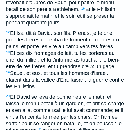
revenait d'aupres de Sauel pour paitre le menu
betail de son pere à Bethlehem.
Et le Philistin
16
s'approchait le matin et le soir, et il se presenta
pendant quarante jours.
Et Isai dit à David, son fils: Prends, je te prie,
17
pour tes freres cet epha de froment roti et ces dix
pains, et porte-les vite au camp vers tes freres.
Et ces dix fromages de lait, tu les porteras au
18
chef du millier; et tu t'informeras touchant le bien-
etre de tes freres, et tu prendras d'eux un gage.
Sauel, et eux, et tous les hommes d'Israel,
19
etaient dans la vallee d'Ela, faisant la guerre contre
les Philistins.
Et David se leva de bonne heure le matin et
20
laissa le menu betail à un gardien, et prit sa charge
et s'en alla, comme Isai le lui avait commande; et il
vint à l'enceinte formee par les chars. Or l'armee
sortait pour se ranger en bataille, et on poussait le
21