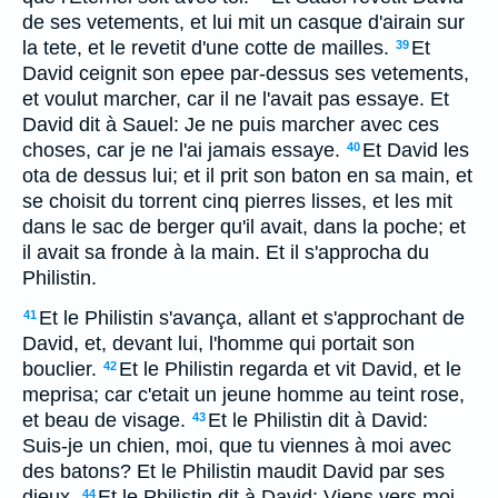
de ses vetements, et lui mit un casque d'airain sur
la tete, et le revetit d'une cotte de mailles.
Et
39
David ceignit son epee par-dessus ses vetements,
et voulut marcher, car il ne l'avait pas essaye. Et
David dit à Sauel: Je ne puis marcher avec ces
choses, car je ne l'ai jamais essaye.
Et David les
40
ota de dessus lui; et il prit son baton en sa main, et
se choisit du torrent cinq pierres lisses, et les mit
dans le sac de berger qu'il avait, dans la poche; et
il avait sa fronde à la main. Et il s'approcha du
Philistin.
Et le Philistin s'avança, allant et s'approchant de
41
David, et, devant lui, l'homme qui portait son
bouclier.
Et le Philistin regarda et vit David, et le
42
meprisa; car c'etait un jeune homme au teint rose,
et beau de visage.
Et le Philistin dit à David:
43
Suis-je un chien, moi, que tu viennes à moi avec
des batons? Et le Philistin maudit David par ses
dieux.
Et le Philistin dit à David: Viens vers moi,
44