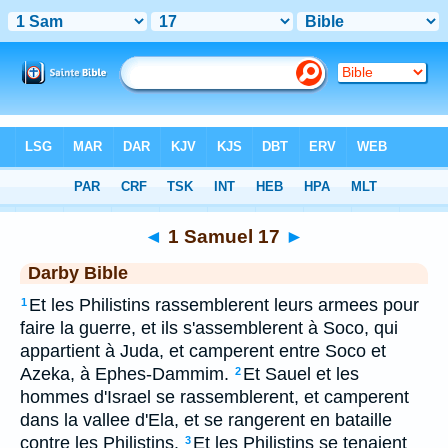
Bible
>
DAR
> 1 Samuel 17
◄
1 Samuel 17
►
Darby Bible
Et les Philistins rassemblerent leurs armees pour
1
faire la guerre, et ils s'assemblerent à Soco, qui
appartient à Juda, et camperent entre Soco et
Azeka, à Ephes-Dammim.
Et Sauel et les
2
hommes d'Israel se rassemblerent, et camperent
dans la vallee d'Ela, et se rangerent en bataille
contre les Philistins.
Et les Philistins se tenaient
3