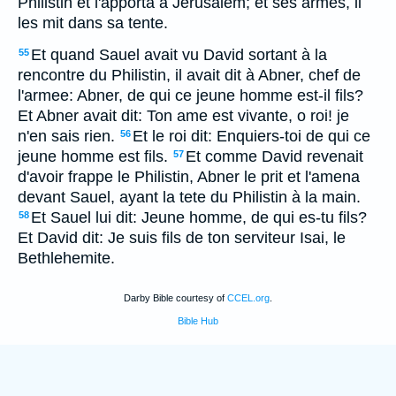
Philistin et l'apporta à Jerusalem; et ses armes, il
les mit dans sa tente.
Et quand Sauel avait vu David sortant à la
55
rencontre du Philistin, il avait dit à Abner, chef de
l'armee: Abner, de qui ce jeune homme est-il fils?
Et Abner avait dit: Ton ame est vivante, o roi! je
n'en sais rien.
Et le roi dit: Enquiers-toi de qui ce
56
jeune homme est fils.
Et comme David revenait
57
d'avoir frappe le Philistin, Abner le prit et l'amena
devant Sauel, ayant la tete du Philistin à la main.
Et Sauel lui dit: Jeune homme, de qui es-tu fils?
58
Et David dit: Je suis fils de ton serviteur Isai, le
Bethlehemite.
Darby Bible courtesy of
CCEL.org
.
Bible Hub