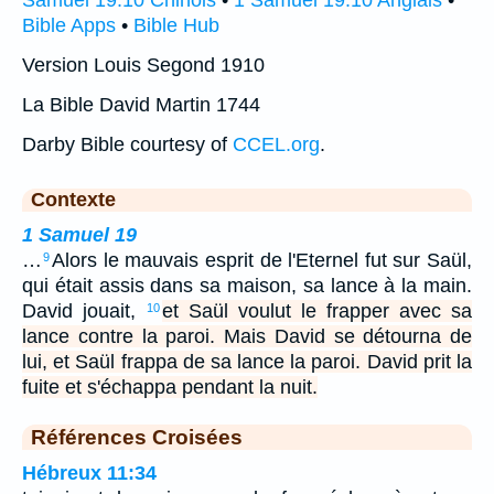
Samuel 19:10 Chinois
•
1 Samuel 19:10 Anglais
•
Bible Apps
•
Bible Hub
Version Louis Segond 1910
La Bible David Martin 1744
Darby Bible courtesy of
CCEL.org
.
Contexte
1 Samuel 19
…
Alors le mauvais esprit de l'Eternel fut sur Saül,
9
qui était assis dans sa maison, sa lance à la main.
David jouait,
et Saül voulut le frapper avec sa
10
lance contre la paroi. Mais David se détourna de
lui, et Saül frappa de sa lance la paroi. David prit la
fuite et s'échappa pendant la nuit.
Références Croisées
Hébreux 11:34