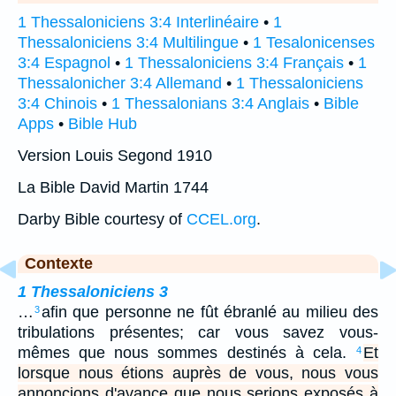
1 Thessaloniciens 3:4 Interlinéaire
•
1
Thessaloniciens 3:4 Multilingue
•
1 Tesalonicenses
3:4 Espagnol
•
1 Thessaloniciens 3:4 Français
•
1
Thessalonicher 3:4 Allemand
•
1 Thessaloniciens
3:4 Chinois
•
1 Thessalonians 3:4 Anglais
•
Bible
Apps
•
Bible Hub
Version Louis Segond 1910
La Bible David Martin 1744
Darby Bible courtesy of
CCEL.org
.
Contexte
1 Thessaloniciens 3
…
afin que personne ne fût ébranlé au milieu des
3
tribulations présentes; car vous savez vous-
mêmes que nous sommes destinés à cela.
Et
4
lorsque nous étions auprès de vous, nous vous
annoncions d'avance que nous serions exposés à