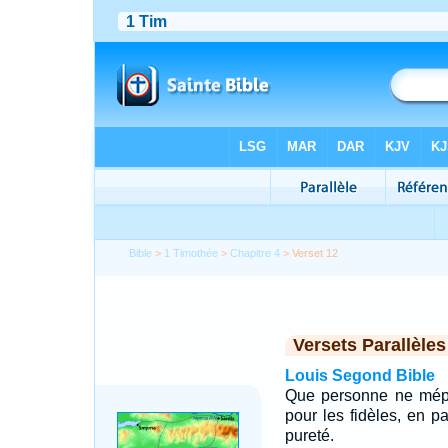
Bible
>
1 Timothée
>
Chapitre 4
> Verset 12
Versets Parallèles
Louis Segond Bible
Que personne ne mépr
pour les fidèles, en pa
pureté.