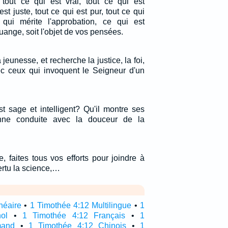
 tout ce qui est vrai, tout ce qui est
st juste, tout ce qui est pur, tout ce qui
 qui mérite l'approbation, ce qui est
uange, soit l'objet de vos pensées.
jeunesse, et recherche la justice, la foi,
vec ceux qui invoquent le Seigneur d'un
t sage et intelligent? Qu'il montre ses
ne conduite avec la douceur de la
 faites tous vos efforts pour joindre à
vertu la science,…
néaire
•
1 Timothée 4:12 Multilingue
•
1
ol
•
1 Timothée 4:12 Français
•
1
mand
•
1 Timothée 4:12 Chinois
•
1