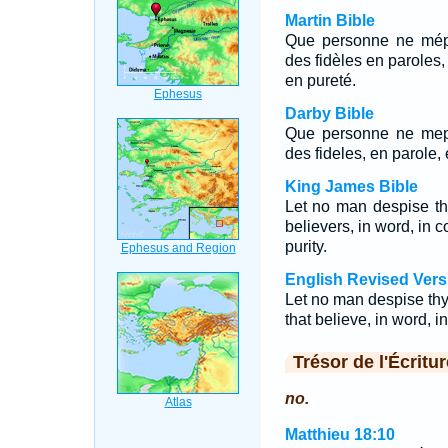
Martin Bible
Que personne ne mépr
des fidèles en paroles, 
en pureté.
Darby Bible
Que personne ne mepr
des fideles, en parole,
King James Bible
Let no man despise th
believers, in word, in con
purity.
English Revised Vers
Let no man despise thy
that believe, in word, in 
Trésor de l'Écritur
no.
Matthieu 18:10