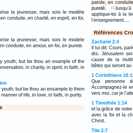
parole, en conduite
pureté.
Jusqu'
13
ise ta jeunesse; mais sois le modèle
applique-toi à la le
en conduite, en charité, en esprit, en foi,
l'enseignement.…
Références Cro
ise ta jeunesse; mais sois le modele
Zacharie 2:4
 en conduite, en amour, en foi, en purete.
Il lui dit: Cours, p
dis: Jérusalem ser
cause de la mult
y youth; but be thou an example of the
bêtes qui seront au 
versation, in charity, in spirit, in faith, in
1 Corinthiens 16:1
Que personne d
ion
Accompagnez-le en 
 youth; but be thou an ensample to them
vers moi, car je l'at
manner of life, in love, in faith, in purity.
1 Timothée 1:14
e
et la grâce de notr
avec la foi et la c
Christ.
Tite 2:7