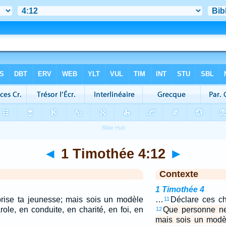
◄
1 Timothée 4:12
►
Contexte
1 Timothée 4
ise ta jeunesse; mais sois un modèle
…
Déclare ces ch
11
role, en conduite, en charité, en foi, en
Que personne ne
12
mais sois un modèl