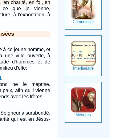
, en charité, en foi, en
à ce que je vienne,
cture, à l'exhortation, à
isées
arle à ce jeune homme, et
a une ville ouverte, à
itude d'hommes et de
milieu d'elle;
1
onc ne le méprise.
paix, afin qu'il vienne
tends avec les frères.
e Seigneur a surabondé,
harité qui est en Jésus-