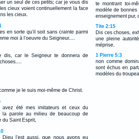
r un seul de ces petits; car je vous dis
te montrant toi-m
es cieux voient continuellement la face
modèle de bonnes 
ns les cieux.
enseignement pur, 
1
Tite 2:15
tes en sorte qu'il soit sans crainte parmi
Dis ces choses, exh
comme moi à l'oeuvre du Seigneur.…
une pleine autori
méprise.
1 Pierre 5:3
 dis, car le Seigneur te donnera de
non comme domina
s choses.…
sont échus en part
modèles du troupea
comme je le suis moi-même de Christ.
6
 avez été mes imitateurs et ceux du
t la parole au milieu de beaucoup de
e du Saint Esprit,
10
t Dieu l'est aussi, que nous avons eu