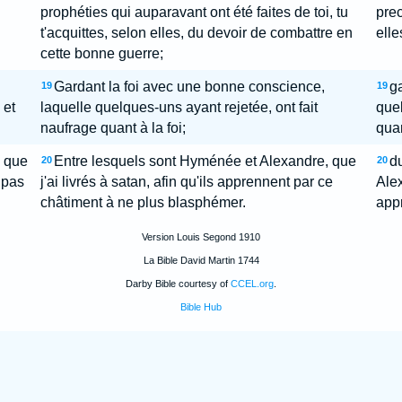
prophéties qui auparavant ont été faites de toi, tu
prec
t'acquittes, selon elles, du devoir de combattre en
elle
cette bonne guerre;
Gardant la foi avec une bonne conscience,
ga
19
19
 et
laquelle quelques-uns ayant rejetée, ont fait
quel
naufrage quant à la foi;
quan
 que
Entre lesquels sont Hyménée et Alexandre, que
d
20
20
 pas
j'ai livrés à satan, afin qu'ils apprennent par ce
Alex
châtiment à ne plus blasphémer.
app
Version Louis Segond 1910
La Bible David Martin 1744
Darby Bible courtesy of
CCEL.org
.
Bible Hub