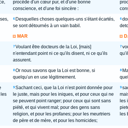
ce,
procède d'un cœur pur, et d'une bonne
proc
conscience, et d'une foi sincère :
cons
ses,
Desquelles choses quelques-uns s'étant écartés,
do
6
6
se sont détournés à un vain babil.
deto
MAR
D
Voulant être docteurs de la Loi, [mais]
vou
7
7
n'entendant point ni ce qu'ils disent, ni ce qu'ils
qu'i
assurent.
Or nous savons que la Loi est bonne, si
Ma
8
8
quelqu'un en use légitimement.
quel
e
Sachant ceci, que la Loi n'est point donnée pour
sac
9
9
 les
le juste, mais pour les iniques, et pour ceux qui ne
mais
se peuvent point ranger; pour ceux qui sont sans
les 
piété, et qui vivent mal; pour des gens sans
piet
religion, et pour les profanes; pour les meurtriers
les 
de père et de mère, et pour les homicides;