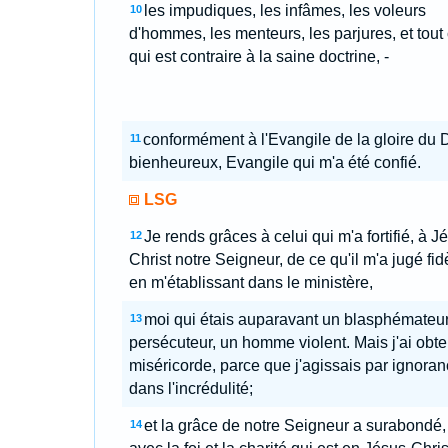
les impudiques, les infâmes, les voleurs
10
d'hommes, les menteurs, les parjures, et tout
qui est contraire à la saine doctrine, -
conformément à l'Evangile de la gloire du 
11
bienheureux, Evangile qui m'a été confié.
LSG
Je rends grâces à celui qui m'a fortifié, à J
12
Christ notre Seigneur, de ce qu'il m'a jugé fid
en m'établissant dans le ministère,
moi qui étais auparavant un blasphémateur
13
persécuteur, un homme violent. Mais j'ai obt
miséricorde, parce que j'agissais par ignoran
dans l'incrédulité;
et la grâce de notre Seigneur a surabondé,
14