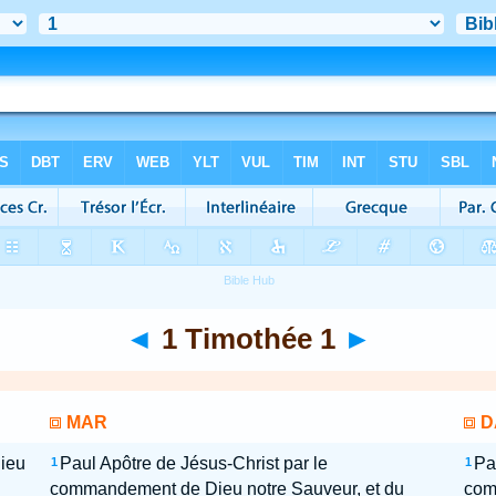
◄
1 Timothée 1
►
MAR
D
Dieu
Paul Apôtre de Jésus-Christ par le
Pa
1
1
commandement de Dieu notre Sauveur, et du
com