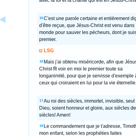
avec la foi et la charité qui est en Jésus-Chris
C'est une parole certaine et entièrement d
15
d'être reçue, que Jésus-Christ est venu dans 
monde pour sauver les pécheurs, dont je suis
premier.
LSG
Mais j'ai obtenu miséricorde, afin que Jésu
16
Christ fît voir en moi le premier toute sa
longanimité, pour que je servisse d'exemple 
ceux qui croiraient en lui pour la vie éternelle
Au roi des siècles, immortel, invisible, seul
17
Dieu, soient honneur et gloire, aux siècles d
siècles! Amen!
Le commandement que je t'adresse, Timot
18
mon enfant, selon les prophéties faites