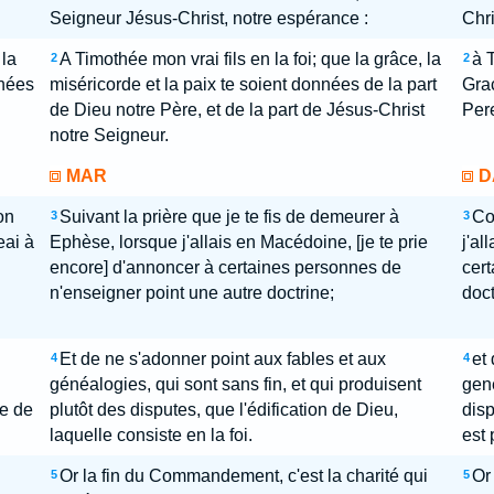
Seigneur Jésus-Christ, notre espérance :
Chri
 la
A Timothée mon vrai fils en la foi; que la grâce, la
à 
2
2
nnées
miséricorde et la paix te soient données de la part
Grac
de Dieu notre Père, et de la part de Jésus-Christ
Pere
notre Seigneur.
MAR
D
on
Suivant la prière que je te fis de demeurer à
Co
3
3
eai à
Ephèse, lorsque j'allais en Macédoine, [je te prie
j'al
encore] d'annoncer à certaines personnes de
cer
n'enseigner point une autre doctrine;
doct
Et de ne s'adonner point aux fables et aux
et
4
4
généalogies, qui sont sans fin, et qui produisent
gene
re de
plutôt des disputes, que l'édification de Dieu,
disp
laquelle consiste en la foi.
est p
Or la fin du Commandement, c'est la charité qui
Or 
5
5