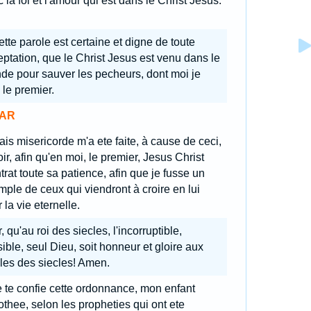
 la foi et l'amour qui est dans le Christ Jesus.
tte parole est certaine et digne de toute
ptation, que le Christ Jesus est venu dans le
de pour sauver les pecheurs, dont moi je
 le premier.
AR
is misericorde m'a ete faite, à cause de ceci,
ir, afin qu'en moi, le premier, Jesus Christ
rat toute sa patience, afin que je fusse un
ple de ceux qui viendront à croire en lui
 la vie eternelle.
, qu'au roi des siecles, l'incorruptible,
sible, seul Dieu, soit honneur et gloire aux
les des siecles! Amen.
 te confie cette ordonnance, mon enfant
thee, selon les propheties qui ont ete