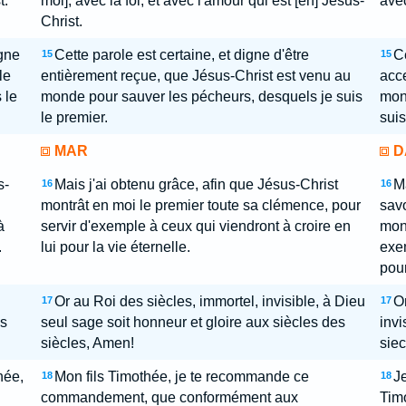
t.
moi], avec la foi, et avec l'amour qui est [en] Jésus-
avec
Christ.
igne
Cette parole est certaine, et digne d'être
Ce
15
15
le
entièrement reçue, que Jésus-Christ est venu au
acce
 le
monde pour sauver les pécheurs, desquels je suis
mon
le premier.
suis
MAR
D
s-
Mais j'ai obtenu grâce, afin que Jésus-Christ
Ma
16
16
montrât en moi le premier toute sa clémence, pour
savo
à
servir d'exemple à ceux qui viendront à croire en
mont
.
lui pour la vie éternelle.
exem
pour
Or au Roi des siècles, immortel, invisible, à Dieu
Or
17
17
es
seul sage soit honneur et gloire aux siècles des
invi
siècles, Amen!
siec
hée,
Mon fils Timothée, je te recommande ce
Je
18
18
commandement, que conformément aux
Timo