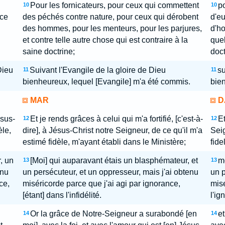
Pour les fornicateurs, pour ceux qui commettent
po
10
10
 ce
des péchés contre nature, pour ceux qui dérobent
d'e
des hommes, pour les menteurs, pour les parjures,
d'ho
et contre telle autre chose qui est contraire à la
quel
saine doctrine;
doct
Dieu
Suivant l'Evangile de la gloire de Dieu
su
11
11
bienheureux, lequel [Evangile] m'a été commis.
bien
MAR
D
ésus-
Et je rends grâces à celui qui m'a fortifié, [c'est-à-
Et
12
12
èle,
dire], à Jésus-Christ notre Seigneur, de ce qu'il m'a
Seig
estimé fidèle, m'ayant établi dans le Ministère;
fide
, un
[Moi] qui auparavant étais un blasphémateur, et
mo
13
13
enu
un persécuteur, et un oppresseur, mais j'ai obtenu
un p
ce,
miséricorde parce que j'ai agi par ignorance,
mise
[étant] dans l'infidélité.
l'ig
Or la grâce de Notre-Seigneur a surabondé [en
e
14
14