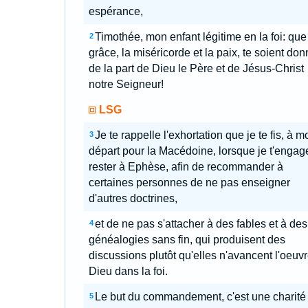
espérance,
Timothée, mon enfant légitime en la foi: que
2
grâce, la miséricorde et la paix, te soient do
de la part de Dieu le Père et de Jésus-Christ
notre Seigneur!
LSG
Je te rappelle l'exhortation que je te fis, à m
3
départ pour la Macédoine, lorsque je t'engag
rester à Ephèse, afin de recommander à
certaines personnes de ne pas enseigner
d'autres doctrines,
et de ne pas s'attacher à des fables et à des
4
généalogies sans fin, qui produisent des
discussions plutôt qu'elles n'avancent l'oeuv
Dieu dans la foi.
Le but du commandement, c'est une charité
5