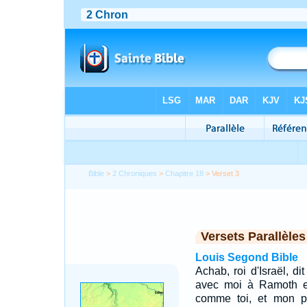
Bible
>
2 Chroniques
>
Chapitre 18
> Verset 3
Versets Parallèles
Louis Segond Bible
Achab, roi d'Israël, di
avec moi à Ramoth en
comme toi, et mon p