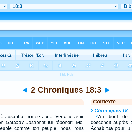
◄
2 Chroniques 18:3
►
Contexte
2 Chroniques 18
t à Josaphat, roi de Juda: Veux-tu venir
…
Au bout de q
2
 Galaad? Josaphat lui répondit: Moi
descendit auprès 
euple comme ton peuple, nous irons
Achab tua pour lui