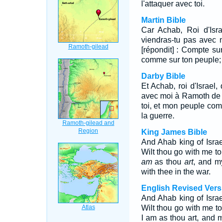
l'attaquer avec toi.
Martin Bible
Car Achab, Roi d'Isr
viendras-tu pas avec 
[répondit] : Compte s
comme sur ton peuple; [
Darby Bible
Et Achab, roi d'Israel,
avec moi à Ramoth de G
toi, et mon peuple com
la guerre.
King James Bible
And Ahab king of Isra
Wilt thou go with me 
am
as thou
art
, and m
with thee in the war.
English Revised Vers
And Ahab king of Isra
Wilt thou go with me 
I am as thou art, and 