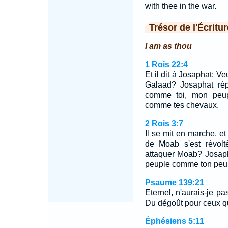
with thee in the war.
Trésor de l'Écritur
I am as thou
1 Rois 22:4
Et il dit à Josaphat: V
Galaad? Josaphat répo
comme toi, mon peu
comme tes chevaux.
2 Rois 3:7
Il se mit en marche, et 
de Moab s'est révolt
attaquer Moab? Josaph
peuple comme ton peu
Psaume 139:21
Eternel, n'aurais-je pa
Du dégoût pour ceux qui
Éphésiens 5:11