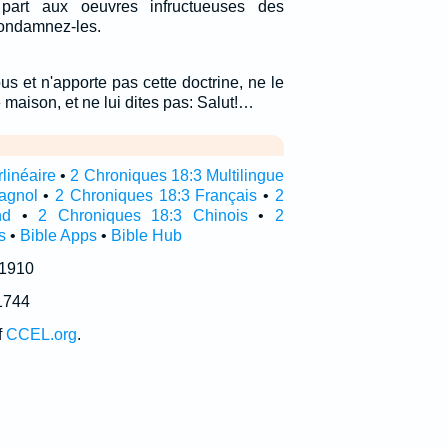
part aux oeuvres infructueuses des
condamnez-les.
us et n'apporte pas cette doctrine, ne le
maison, et ne lui dites pas: Salut!…
linéaire
•
2 Chroniques 18:3 Multilingue
agnol
•
2 Chroniques 18:3 Français
•
2
nd
•
2 Chroniques 18:3 Chinois
•
2
s
•
Bible Apps
•
Bible Hub
 1910
1744
f
CCEL.org
.