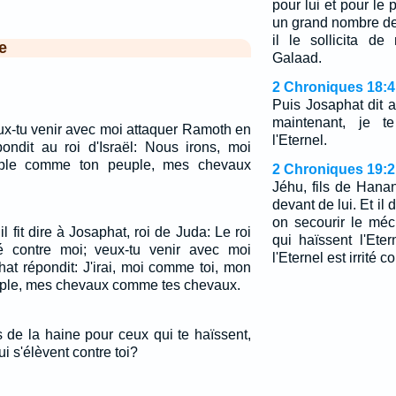
pour lui et pour le 
un grand nombre de 
il le sollicita d
e
Galaad.
2 Chroniques 18:4
Puis Josaphat dit a
maintenant, je t
eux-tu venir avec moi attaquer Ramoth en
l'Eternel.
ndit au roi d'Israël: Nous irons, moi
ple comme ton peuple, mes chevaux
2 Chroniques 19:2
Jéhu, fils de Hanan
devant de lui. Et il 
on secourir le méc
il fit dire à Josaphat, roi de Juda: Le roi
qui haïssent l'Ete
é contre moi; veux-tu venir avec moi
l'Eternel est irrité co
at répondit: J'irai, moi comme toi, mon
ple, mes chevaux comme tes chevaux.
s de la haine pour ceux qui te haïssent,
 s'élèvent contre toi?