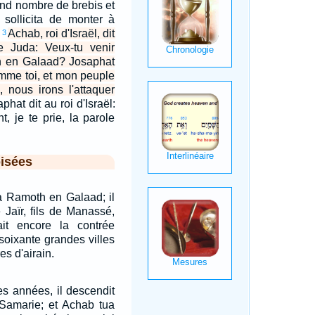
rand nombre de brebis et
e sollicita de monter à
.
Achab, roi d'Israël, dit
3
e Juda: Veux-tu venir
 en Galaad? Josaphat
omme toi, et mon peuple
 nous irons l'attaquer
phat dit au roi d'Israël:
, je te prie, la parole
isées
 à Ramoth en Galaad; il
 Jaïr, fils de Manassé,
it encore la contrée
soixante grandes villes
es d'airain.
s années, il descendit
Samarie; et Achab tua