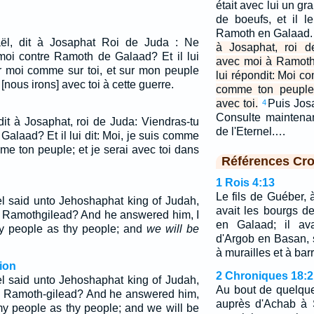
était avec lui un g
de boeufs, et il l
Ramoth en Galaad
aël, dit à Josaphat Roi de Juda : Ne
à Josaphat, roi d
moi contre Ramoth de Galaad? Et il lui
avec moi à Ramoth
ur moi comme sur toi, et sur mon peuple
lui répondit: Moi c
nous irons] avec toi à cette guerre.
comme ton peuple,
avec toi.
Puis Josa
4
Consulte maintenant
 dit à Josaphat, roi de Juda: Viendras-tu
de l'Eternel.…
alaad? Et il lui dit: Moi, je suis comme
me ton peuple; et je serai avec toi dans
Références Cro
1 Rois 4:13
Le fils de Guéber,
el said unto Jehoshaphat king of Judah,
avait les bourgs de
to Ramothgilead? And he answered him, I
en Galaad; il ava
y people as thy people; and
we will be
d'Argob en Basan, 
à murailles et à barr
ion
2 Chroniques 18:2
el said unto Jehoshaphat king of Judah,
Au bout de quelque
to Ramoth-gilead? And he answered him,
auprès d'Achab à 
my people as thy people; and we will be