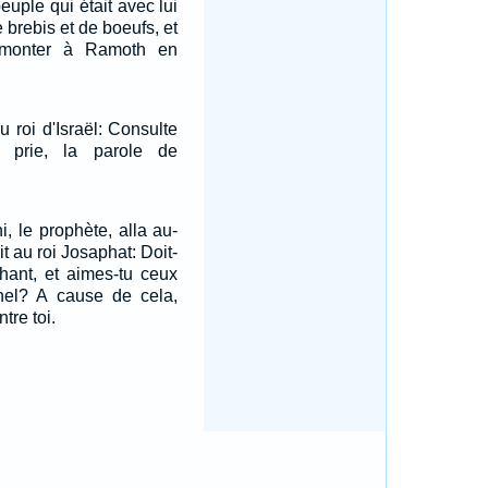
peuple qui était avec lui
brebis et de boeufs, et
e monter à Ramoth en
u roi d'Israël: Consulte
e prie, la parole de
i, le prophète, alla au-
dit au roi Josaphat: Doit-
hant, et aimes-tu ceux
rnel? A cause de cela,
ntre toi.