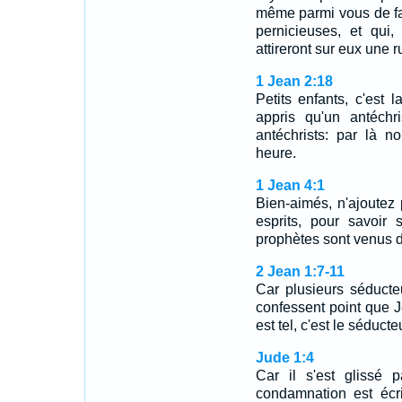
même parmi vous de fau
pernicieuses, et qui,
attireront sur eux une
1 Jean 2:18
Petits enfants, c'est
appris qu'un antéchri
antéchrists: par là n
heure.
1 Jean 4:1
Bien-aimés, n'ajoutez 
esprits, pour savoir 
prophètes sont venus 
2 Jean 1:7-11
Car plusieurs séducte
confessent point que J
est tel, c'est le séducte
Jude 1:4
Car il s'est glissé 
condamnation est écr