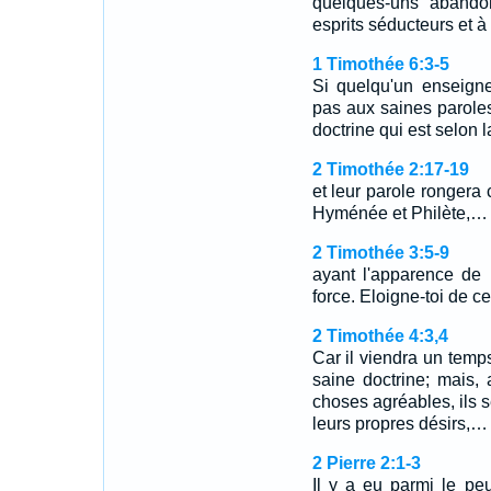
quelques-uns abandon
esprits séducteurs et 
1 Timothée 6:3-5
Si quelqu'un enseigne
pas aux saines paroles
doctrine qui est selon 
2 Timothée 2:17-19
et leur parole ronger
Hyménée et Philète,…
2 Timothée 3:5-9
ayant l'apparence de l
force. Eloigne-toi de 
2 Timothée 4:3,4
Car il viendra un tem
saine doctrine; mais,
choses agréables, ils 
leurs propres désirs,…
2 Pierre 2:1-3
Il y a eu parmi le pe