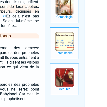
 dont ils se glorifient.
ont de faux apôtres,
mpeurs, déguisés en
Et cela n'est pas
14
e Satan lui-même se
e lumière.…
isées
ternel des armées:
 paroles des prophètes
t! Ils vous entraînent à
; Ils disent les visions
non ce qui vient de la
.
 paroles des prophètes
 Vous ne serez point
 Babylone! Car c'est le
s prophétisent.