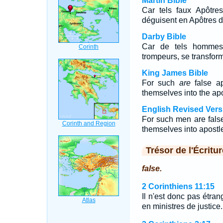
Martin Bible
Car tels faux Apôtre
déguisent en Apôtres d
Darby Bible
Car de tels hommes 
trompeurs, se transform
King James Bible
For such
are
false ap
themselves into the apo
English Revised Vers
For such men are false
themselves into apostle
Trésor de l'Écritur
false.
2 Corinthiens 11:15
Il n'est donc pas étra
en ministres de justice.