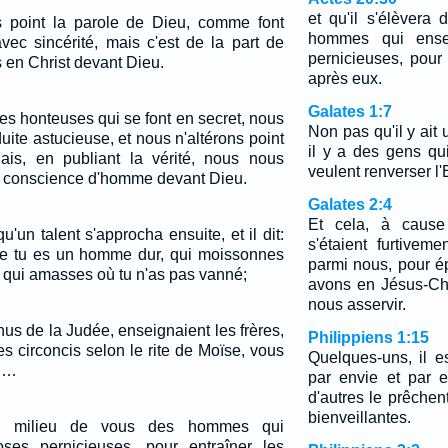
et qu'il s'élèvera
s point la parole de Dieu, comme font
hommes qui ense
avec sincérité, mais c'est de la part de
pernicieuses, pour 
 en Christ devant Dieu.
après eux.
Galates 1:7
es honteuses qui se font en secret, nous
Non pas qu'il y ait
ite astucieuse, et nous n'altérons point
il y a des gens qui
ais, en publiant la vérité, nous nous
veulent renverser l'
 conscience d'homme devant Dieu.
Galates 2:4
Et cela, à cause
u'un talent s'approcha ensuite, et il dit:
s'étaient furtiveme
ue tu es un homme dur, qui moissonnes
parmi nous, pour ép
t qui amasses où tu n'as pas vanné;
avons en Jésus-Chri
nous asservir.
s de la Judée, enseignaient les frères,
Philippiens 1:15
es circoncis selon le rite de Moïse, vous
Quelques-uns, il es
s.…
par envie et par e
d'autres le prêchen
bienveillantes.
 du milieu de vous des hommes qui
ses pernicieuses, pour entraîner les