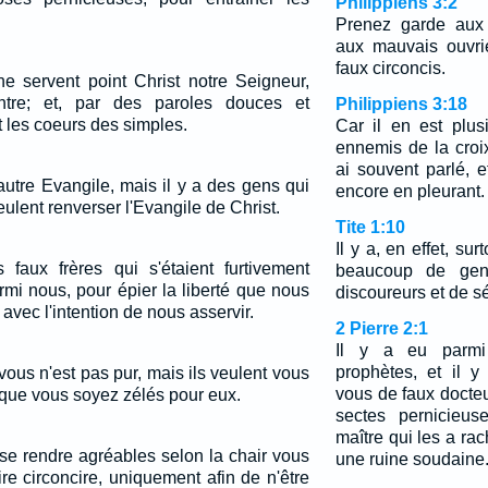
Philippiens 3:2
Prenez garde aux 
aux mauvais ouvri
faux circoncis.
 servent point Christ notre Seigneur,
ntre; et, par des paroles douces et
Philippiens 3:18
nt les coeurs des simples.
Car il en est plu
ennemis de la croi
ai souvent parlé, e
autre Evangile, mais il y a des gens qui
encore en pleurant.
eulent renverser l'Evangile de Christ.
Tite 1:10
Il y a, en effet, sur
faux frères qui s'étaient furtivement
beaucoup de gens
armi nous, pour épier la liberté que nous
discoureurs et de s
avec l'intention de nous asservir.
2 Pierre 2:1
Il y a eu parmi
prophètes, et il 
 vous n'est pas pur, mais ils veulent vous
vous de faux docteu
 que vous soyez zélés pour eux.
sectes pernicieus
maître qui les a rac
se rendre agréables selon la chair vous
une ruine soudaine
re circoncire, uniquement afin de n'être