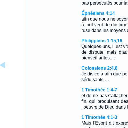
pas persécutés pour la 
Éphésiens 4:14
afin que nous ne soyons
à tout vent de doctrin
ruse dans les moyens 
Philippiens 1:15,16
Quelques-uns, il est vra
de dispute; mais d'au
bienveillantes.…
Colossiens 2:4,8
Je dis cela afin que p
séduisants.…
1 Timothée 1:4-7
et de ne pas s'attache
fin, qui produisent de
l'oeuvre de Dieu dans l
1 Timothée 4:1-3
Mais l'Esprit dit exp