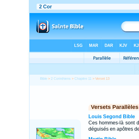
Bible
>
2 Corinthiens
>
Chapitre 11
> Verset 13
Versets Parallèles
Louis Segond Bible
Ces hommes-là sont de
déguisés en apôtres de