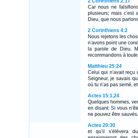
2 Corinthiens 2:17
Car nous ne falsifion
plusieurs; mais c'est 
Dieu, que nous parlons
2 Corinthiens 4:2
Nous rejetons les chos
n'avons point une condu
la parole de Dieu. M
recommandons à toute
Matthieu 25:24
Celui qui n'avait reçu q
Seigneur, je savais q
où tu n'as pas semé, e
Actes 15:1,24
Quelques hommes, venu
en disant: Si vous n'êt
ne pouvez être sauvé
Actes 20:30
et qu'il s'élèvera
enseigneront des cho