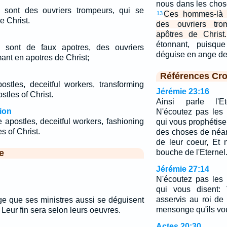
nous dans les choses
s sont des ouvriers trompeurs, qui se
Ces hommes-là s
13
e Christ.
des ouvriers tro
apôtres de Christ.
étonnant, puisqu
sont de faux apotres, des ouvriers
déguise en ange d
ant en apotres de Christ;
Références Cro
ostles, deceitful workers, transforming
Jérémie 23:16
stles of Christ.
Ainsi parle l'E
ion
N'écoutez pas les
 apostles, deceitful workers, fashioning
qui vous prophétisen
s of Christ.
des choses de néant
de leur coeur, Et 
e
bouche de l'Eternel
Jérémie 27:14
N'écoutez pas les
qui vous disent:
asservis au roi de
nge que ses ministres aussi se déguisent
mensonge qu'ils vou
 Leur fin sera selon leurs oeuvres.
Actes 20:30