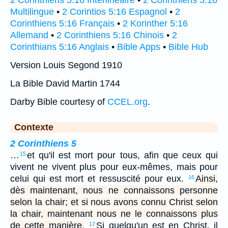
2 Corinthiens 5:16 Interlinéaire
•
2 Corinthiens 5:16
Multilingue
•
2 Corintios 5:16 Espagnol
•
2
Corinthiens 5:16 Français
•
2 Korinther 5:16
Allemand
•
2 Corinthiens 5:16 Chinois
•
2
Corinthians 5:16 Anglais
•
Bible Apps
•
Bible Hub
Version Louis Segond 1910
La Bible David Martin 1744
Darby Bible courtesy of
CCEL.org
.
Contexte
2 Corinthiens 5
…
et qu'il est mort pour tous, afin que ceux qui
15
vivent ne vivent plus pour eux-mêmes, mais pour
celui qui est mort et ressuscité pour eux.
Ainsi,
16
dès maintenant, nous ne connaissons personne
selon la chair; et si nous avons connu Christ selon
la chair, maintenant nous ne le connaissons plus
de cette manière.
Si quelqu'un est en Christ, il
17