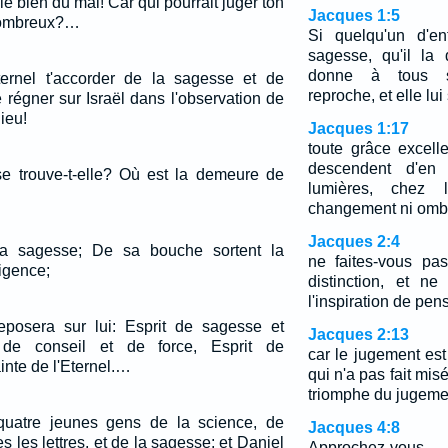
le bien du mal! Car qui pourrait juger ton
Jacques 1:5
 nombreux?…
Si quelqu'un d'e
sagesse, qu'il la
donne à tous s
ternel t'accorder de la sagesse et de
reproche, et elle lu
ire régner sur Israël dans l'observation de
Dieu!
Jacques 1:17
toute grâce excelle
descendent d'en
e trouve-t-elle? Où est la demeure de
lumières, chez 
changement ni ombr
Jacques 2:4
la sagesse; De sa bouche sortent la
ne faites-vous p
ligence;
distinction, et n
l'inspiration de pe
 reposera sur lui: Esprit de sagesse et
Jacques 2:13
it de conseil et de force, Esprit de
car le jugement es
inte de l'Eternel.…
qui n'a pas fait mis
triomphe du jugeme
uatre jeunes gens de la science, de
Jacques 4:8
es les lettres, et de la sagesse; et Daniel
Approchez-vou