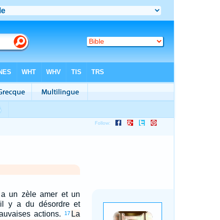
 a un zèle amer et un
 il y a du désordre et
auvaises actions.
La
17