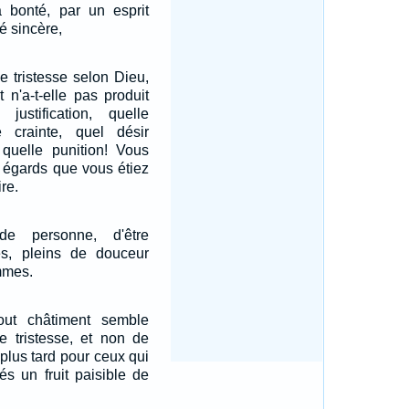
a bonté, par un esprit
té sincère,
e tristesse selon Dieu,
n'a-t-elle pas produit
ustification, quelle
le crainte, quel désir
 quelle punition! Vous
 égards que vous étiez
re.
e personne, d'être
és, pleins de douceur
mmes.
out châtiment semble
e tristesse, et non de
t plus tard pour ceux qui
és un fruit paisible de