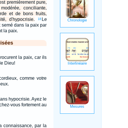
est premièrement pure,
 modérée, conciliante,
rde et de bons fruits,
té, d'hypocrisie.
Le
18
est semé dans la paix par
 la paix.
isées
ocurent la paix, car ils
de Dieu!
cordieux, comme votre
ieux.
sans hypocrisie. Ayez le
achez-vous fortement au
la connaissance, par la