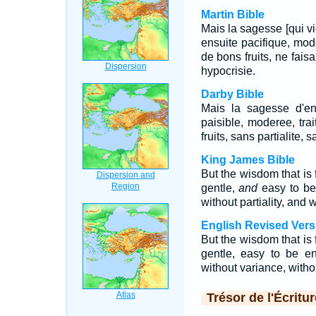
Martin Bible
Mais la sagesse [qui vi
ensuite pacifique, modé
de bons fruits, ne fais
hypocrisie.
Darby Bible
Mais la sagesse d'en
paisible, moderee, tra
fruits, sans partialite, 
King James Bible
But the wisdom that is 
gentle,
and
easy to be 
without partiality, and 
English Revised Vers
But the wisdom that is 
gentle, easy to be en
without variance, witho
Trésor de l'Écritur