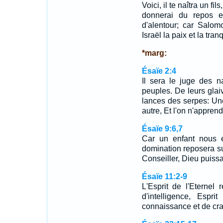
Voici, il te naîtra un f
donnerai du repos e
d'alentour; car Salom
Israël la paix et la tran
*marg:
Ésaïe 2:4
Il sera le juge des n
peuples. De leurs glaiv
lances des serpes: Une
autre, Et l'on n'apprend
Ésaïe 9:6,7
Car un enfant nous e
domination reposera su
Conseiller, Dieu puissa
Ésaïe 11:2-9
L'Esprit de l'Eternel
d'intelligence, Espr
connaissance et de cra