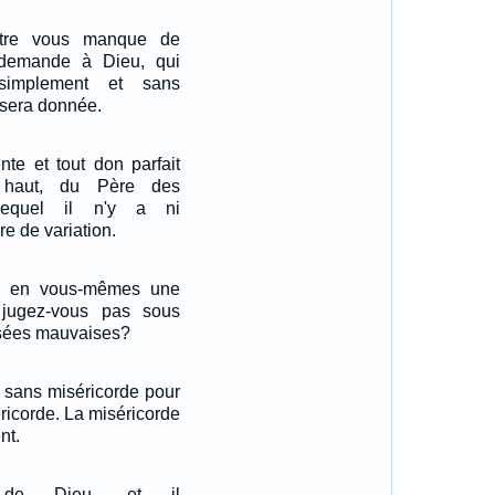
ntre vous manque de
 demande à Dieu, qui
implement et sans
i sera donnée.
nte et tout don parfait
 haut, du Père des
lequel il n'y a ni
e de variation.
as en vous-mêmes une
e jugez-vous pas sous
nsées mauvaises?
t sans miséricorde pour
éricorde. La miséricorde
nt.
s de Dieu, et il