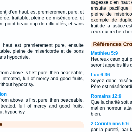
sagesse d'en haut 
ensuite pacifique,
ent] d'en haut, est premièrement pure, et
pleine de misérico
rée, traitable, pleine de miséricorde, et
exempte de duplici
ant point beaucoup de difficultés, et sans
fruit de la justice 
ceux qui recherchent
Références Cro
 haut est premierement pure, ensuite
itable, pleine de misericorde et de bons
Matthieu 5:9
sans hypocrisie.
Heureux ceux qui pr
seront appelés fils 
from above is first pure, then peaceable,
Luc 6:36
intreated, full of mercy and good fruits,
Soyez donc miséri
without hypocrisy.
Père est miséricord
ion
Romains 12:9
from above is first pure, then peaceable,
Que la charité soit 
treated, full of mercy and good fruits,
mal en horreur; att
ut hypocrisy.
bien.
2 Corinthiens 6:6
e
par la pureté, par 