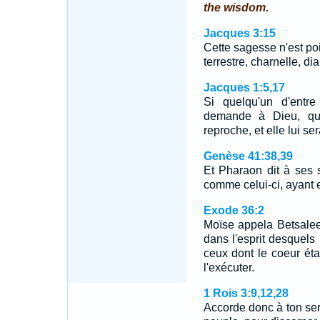
the wisdom.
Jacques 3:15
Cette sagesse n'est poin
terrestre, charnelle, di
Jacques 1:5,17
Si quelqu'un d'entr
demande à Dieu, qu
reproche, et elle lui s
Genèse 41:38,39
Et Pharaon dit à ses 
comme celui-ci, ayant e
Exode 36:2
Moïse appela Betsalee
dans l'esprit desquels l
ceux dont le coeur éta
l'exécuter.
1 Rois 3:9,12,28
Accorde donc à ton serv