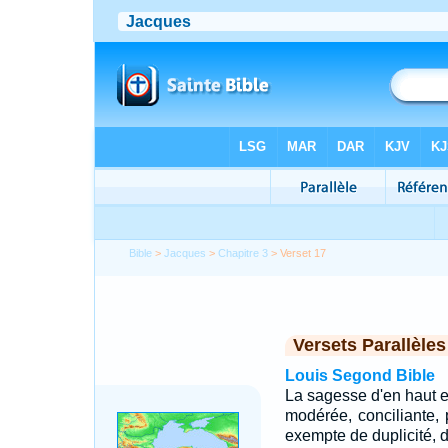
Bible
>
Jacques
>
Chapitre 3
> Verset 17
Versets Parallèles
Louis Segond Bible
La sagesse d'en haut e
modérée, conciliante, 
exempte de duplicité, d