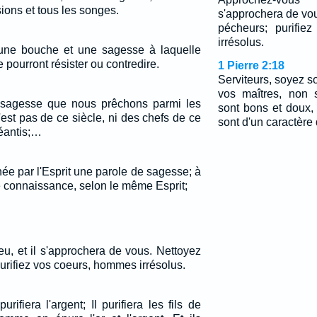
sions et tous les songes.
s'approchera de vo
pécheurs; purifie
irrésolus.
 une bouche et une sagesse à laquelle
 pourront résister ou contredire.
1 Pierre 2:18
Serviteurs, soyez s
vos maîtres, non 
 sagesse que nous prêchons parmi les
sont bons et doux,
'est pas de ce siècle, ni des chefs de ce
sont d'un caractère d
néantis;…
nnée par l'Esprit une parole de sagesse; à
e connaissance, selon le même Esprit;
u, et il s'approchera de vous. Nettoyez
urifiez vos coeurs, hommes irrésolus.
purifiera l'argent; Il purifiera les fils de