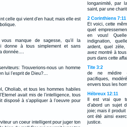
longanimité, par l
saint, par une chari
2 Corinthiens 7:11
t celle qui vient d'en haut; mais elle est
Et voici, cette mêm
abolique.
quel empressement 
en vous! Quelle j
e vous manque de sagesse, qu'il la
indignation, quel
i donne à tous simplement et sans
ardent, quel zèle,
era donnée.…
avez montré à tous
purs dans cette affai
Tite 3:2
serviteurs: Trouverions-nous un homme
de ne médire d
n lui l'esprit de Dieu?…
pacifiques, modér
envers tous les ho
l, Oholiab, et tous les hommes habiles
Hébreux 12:11
'Eternel avait mis de l'intelligence, tous
Il est vrai que t
it disposé à s'appliquer à l'oeuvre pour
d'abord un sujet d
joie; mais il produi
ont été ainsi exerc
iteur un coeur intelligent pour juger ton
justice.