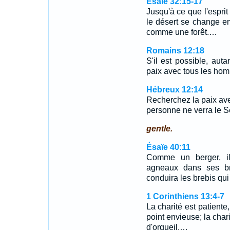
Ésaïe 32:15-17
Jusqu'à ce que l'esprit
le désert se change en
comme une forêt.…
Romains 12:18
S'il est possible, au
paix avec tous les ho
Hébreux 12:14
Recherchez la paix avec
personne ne verra le S
gentle.
Ésaïe 40:11
Comme un berger, il 
agneaux dans ses bra
conduira les brebis qui 
1 Corinthiens 13:4-7
La charité est patiente,
point envieuse; la chari
d'orgueil,…