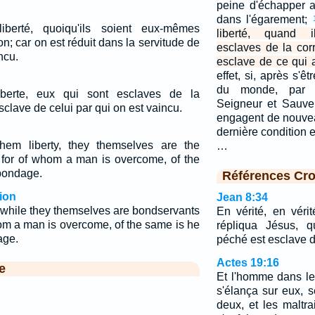
peine d'échapper 
dans l'égarement;
iberté, quoiqu'ils soient eux-mêmes
liberté, quand 
on; car on est réduit dans la servitude de
esclaves de la cor
ncu.
esclave de ce qui a
effet, si, après s'êt
du monde, par 
liberte, eux qui sont esclaves de la
Seigneur et Sauveu
sclave de celui par qui on est vaincu.
engagent de nouvea
dernière condition e
hem liberty, they themselves are the
…
: for of whom a man is overcome, of the
 bondage.
Références Cro
ion
Jean 8:34
, while they themselves are bondservants
En vérité, en vérit
hom a man is overcome, of the same is he
répliqua Jésus, q
age.
péché est esclave 
Actes 19:16
e
Et l'homme dans leq
s'élança sur eux, s
deux, et les maltrai