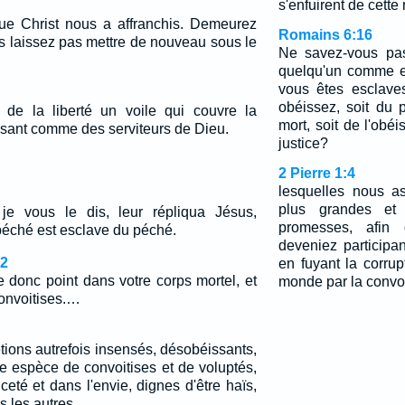
s'enfuirent de cette
 que Christ nous a affranchis. Demeurez
Romains 6:16
s laissez pas mettre de nouveau sous le
Ne savez-vous pas
quelqu'un comme es
vous êtes esclave
obéissez, soit du 
re de la liberté un voile qui couvre la
mort, soit de l'obé
sant comme des serviteurs de Dieu.
justice?
2 Pierre 1:4
lesquelles nous a
plus grandes et 
 je vous le dis, leur répliqua Jésus,
promesses, afin
péché est esclave du péché.
deveniez participan
22
en fuyant la corrup
 donc point dans votre corps mortel, et
monde par la convoi
onvoitises.…
tions autrefois insensés, désobéissants,
te espèce de convoitises et de voluptés,
eté et dans l'envie, dignes d'être haïs,
s les autres.