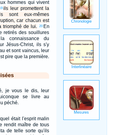
aux hommes qui vivent
ils leur promettent la
19
ils sont eux-mêmes
ruption, car chacun est
 triomphé de lui.
En
20
re retirés des souillures
la connaissance du
r Jésus-Christ, ils s'y
u et sont vaincus, leur
st pire que la première.
isées
é, je vous le dis, leur
uiconque se livre au
du péché.
uel était l'esprit malin
e rendit maître de tous
ta de telle sorte qu'ils