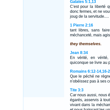
Galates 5:1,13
C'est pour la liberté
donc fermes, et ne vou
joug de la servitude.…
1 Pierre 2:16
tant libres, sans fai
méchanceté, mais agis
they themselves.
Jean 8:34
En vérité, en vérité,
quiconque se livre au 
Romains 6:12-14,16-
Que le péché ne règne
n'obéissez pas à ses c
Tite 3:3
Car nous aussi, nous é
égarés, asservis à tou
vivant dans la méchanc
et nous haïssant les un