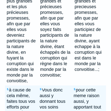
plus grandes
grandes et
grandes et
et les plus
précieuses
precieuses
précieuses
promesses,
promesses,
promesses,
afin que par
afin que par
afin que par
elles vous
elles vous
elles vous
soyez faits
participiez de
deveniez
participants de
la nature
participants de
la nature
divine, ayant
la nature
divine, étant
echappe à la
divine, en
échappés de la
corruption qui
fuyant la
corruption qui
est dans le
corruption qui
règne dans le
monde par la
existe dans le
monde par la
convoitise...;
monde par la
convoitise;
convoitise,
à cause de
Vous donc
pour cette
5
5
5
cela même,
aussi y
meme raison
faites tous vos
donnant tous
aussi, y
efforts pour
vos soins
apportant tout