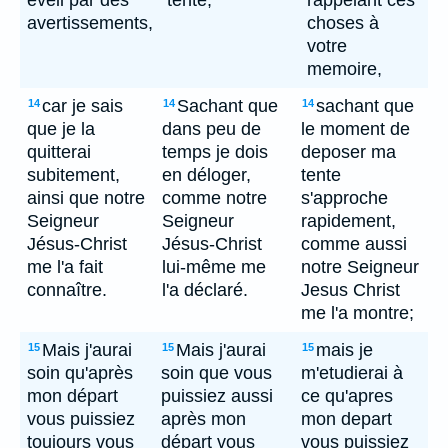
éveil par des
tente;
rappelant ces
avertissements,
choses à
votre
memoire,
car je sais
Sachant que
sachant que
14
14
14
que je la
dans peu de
le moment de
quitterai
temps je dois
deposer ma
subitement,
en déloger,
tente
ainsi que notre
comme notre
s'approche
Seigneur
Seigneur
rapidement,
Jésus-Christ
Jésus-Christ
comme aussi
me l'a fait
lui-même me
notre Seigneur
connaître.
l'a déclaré.
Jesus Christ
me l'a montre;
Mais j'aurai
Mais j'aurai
mais je
15
15
15
soin qu'après
soin que vous
m'etudierai à
mon départ
puissiez aussi
ce qu'apres
vous puissiez
après mon
mon depart
toujours vous
départ vous
vous puissiez