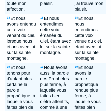
toute mon
plaisir.
j'ai trouve mon
affection.
plaisir.
Et nous
Et nous
Et nous,
18
18
18
avons entendu
entendîmes
nous
cette voix
cette voix
entendimes
venant du ciel,
émanée du
cette voix
lorsque nous
Ciel, étant avec
venue du ciel,
étions avec lui
lui sur la sainte
etant avec lui
sur la sainte
montagne.
sur la sainte
montagne.
montagne.
Et nous
Nous avons
Et nous
19
19
19
tenons pour
aussi la parole
avons la
d'autant plus
des Prophètes
parole
certaine la
plus ferme, à
prophetique
parole
laquelle vous
rendue plus
prophétique, à
faites bien
ferme, à
laquelle vous
d'être attentifs,
laquelle vous
faites bien de
comme à une
faites bien