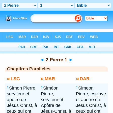
Bible
> 2 Pierre 1
◄
2 Pierre 1
►
Chapitres Parallèles
LSG
MAR
DAR
Simon Pierre,
Siméon
Simeon
1
1
1
serviteur et
Pierre,
Pierre, esclave
apôtre de
serviteur et
et apotre de
Jésus-Christ, à
Apôtre de
Jesus Christ, à
ceux qui ont
Jésus-Christ, à
ceux qui ont