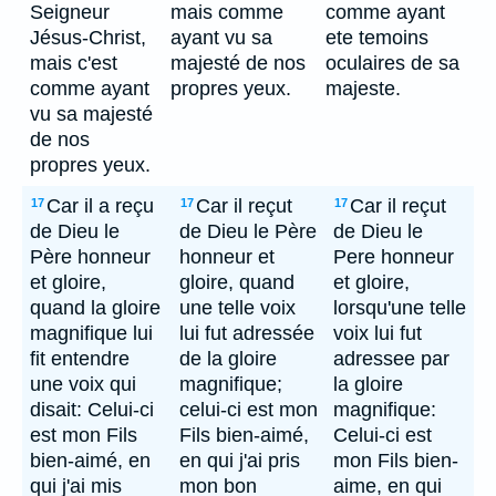
Seigneur
mais comme
comme ayant
Jésus-Christ,
ayant vu sa
ete temoins
mais c'est
majesté de nos
oculaires de sa
comme ayant
propres yeux.
majeste.
vu sa majesté
de nos
propres yeux.
Car il a reçu
Car il reçut
Car il reçut
17
17
17
de Dieu le
de Dieu le Père
de Dieu le
Père honneur
honneur et
Pere honneur
et gloire,
gloire, quand
et gloire,
quand la gloire
une telle voix
lorsqu'une telle
magnifique lui
lui fut adressée
voix lui fut
fit entendre
de la gloire
adressee par
une voix qui
magnifique;
la gloire
disait: Celui-ci
celui-ci est mon
magnifique:
est mon Fils
Fils bien-aimé,
Celui-ci est
bien-aimé, en
en qui j'ai pris
mon Fils bien-
qui j'ai mis
mon bon
aime, en qui