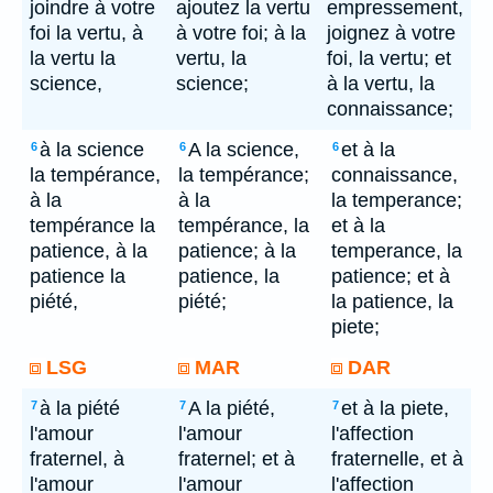
joindre à votre
ajoutez la vertu
empressement,
foi la vertu, à
à votre foi; à la
joignez à votre
la vertu la
vertu, la
foi, la vertu; et
science,
science;
à la vertu, la
connaissance;
à la science
A la science,
et à la
6
6
6
la tempérance,
la tempérance;
connaissance,
à la
à la
la temperance;
tempérance la
tempérance, la
et à la
patience, à la
patience; à la
temperance, la
patience la
patience, la
patience; et à
piété,
piété;
la patience, la
piete;
LSG
MAR
DAR
à la piété
A la piété,
et à la piete,
7
7
7
l'amour
l'amour
l'affection
fraternel, à
fraternel; et à
fraternelle, et à
l'amour
l'amour
l'affection