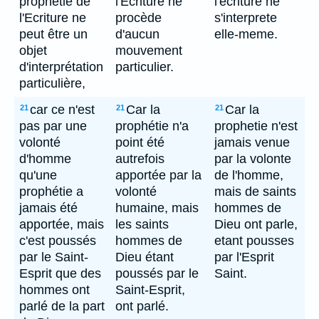
prophétie de
l'Ecriture ne
l'ecriture ne
l'Ecriture ne
procède
s'interprete
peut être un
d'aucun
elle-meme.
objet
mouvement
d'interprétation
particulier.
particulière,
car ce n'est
Car la
Car la
21
21
21
pas par une
prophétie n'a
prophetie n'est
volonté
point été
jamais venue
d'homme
autrefois
par la volonte
qu'une
apportée par la
de l'homme,
prophétie a
volonté
mais de saints
jamais été
humaine, mais
hommes de
apportée, mais
les saints
Dieu ont parle,
c'est poussés
hommes de
etant pousses
par le Saint-
Dieu étant
par l'Esprit
Esprit que des
poussés par le
Saint.
hommes ont
Saint-Esprit,
parlé de la part
ont parlé.