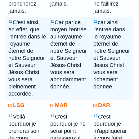
broncherez
jamais.
ne faillirez
jamais.
jamais;
C'est ainsi,
Car par ce
car ainsi
11
11
11
en effet, que
moyen l'entrée
l'entree dans
l'entrée dans le
au Royaume
le royaume
royaume
éternel de
eternel de
éternel de
notre Seigneur
notre Seigneur
notre Seigneur
et Sauveur
et Sauveur
et Sauveur
Jésus-Christ
Jesus Christ
Jésus-Christ
vous sera
vous sera
vous sera
abondamment
richement
pleinement
donnée.
donnee.
accordée.
LSG
MAR
DAR
Voilà
C'est
C'est
12
12
12
pourquoi je
pourquoi je ne
pourquoi je
prendrai soin
serai point
m'appliquerai
de vous
paresseux à
à vous faire