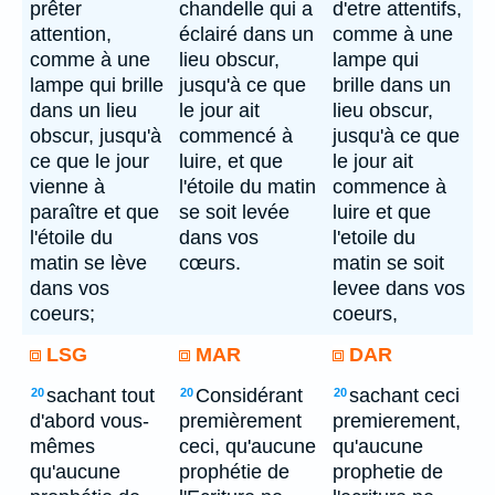
prêter
chandelle qui a
d'etre attentifs,
attention,
éclairé dans un
comme à une
comme à une
lieu obscur,
lampe qui
lampe qui brille
jusqu'à ce que
brille dans un
dans un lieu
le jour ait
lieu obscur,
obscur, jusqu'à
commencé à
jusqu'à ce que
ce que le jour
luire, et que
le jour ait
vienne à
l'étoile du matin
commence à
paraître et que
se soit levée
luire et que
l'étoile du
dans vos
l'etoile du
matin se lève
cœurs.
matin se soit
dans vos
levee dans vos
coeurs;
coeurs,
LSG
MAR
DAR
sachant tout
Considérant
sachant ceci
20
20
20
d'abord vous-
premièrement
premierement,
mêmes
ceci, qu'aucune
qu'aucune
qu'aucune
prophétie de
prophetie de