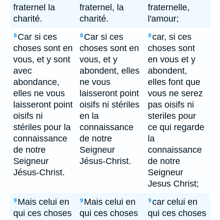
fraternel la
fraternel, la
fraternelle,
charité.
charité.
l'amour;
Car si ces
Car si ces
car, si ces
8
8
8
choses sont en
choses sont en
choses sont
vous, et y sont
vous, et y
en vous et y
avec
abondent, elles
abondent,
abondance,
ne vous
elles font que
elles ne vous
laisseront point
vous ne serez
laisseront point
oisifs ni stériles
pas oisifs ni
oisifs ni
en la
steriles pour
stériles pour la
connaissance
ce qui regarde
connaissance
de notre
la
de notre
Seigneur
connaissance
Seigneur
Jésus-Christ.
de notre
Jésus-Christ.
Seigneur
Jesus Christ;
Mais celui en
Mais celui en
car celui en
9
9
9
qui ces choses
qui ces choses
qui ces choses