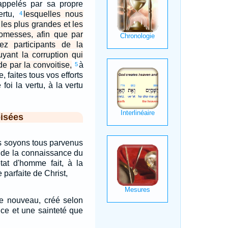
appelés par sa propre
ertu,
lesquelles nous
4
 les plus grandes et les
romesses, afin que par
ez participants de la
uyant la corruption qui
e par la convoitise,
à
5
 faites tous vos efforts
 foi la vertu, à la vertu
isées
s soyons tous parvenus
et de la connaissance du
état d'homme fait, à la
 parfaite de Christ,
me nouveau, créé selon
ice et une sainteté que