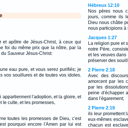
Hébreux 12:10
Nos pères nous ch
e
jours, comme ils l
Dieu nous châtie po
nous participions à 
Jacques 1:27
r et apôtre de Jésus-Christ, à ceux qui
La religion pure et
e foi du même prix que la nôtre, par la
notre Père, consiste
t du Sauveur Jésus-Christ:
et les veuves dans l
préserver des souil
une eau pure, et vous serez purifiés; je
2 Pierre 2:18
es vos souillures et de toutes vos idoles.
Avec des discours
amorcent par les c
par les dissolutio
peine d'échapper 
i appartiennent l'adoption, et la gloire, et
dans l'égarement;
 et le culte, et les promesses,
2 Pierre 2:19
ils leur promettent l
rne toutes les promesses de Dieu, c'est
eux-mêmes esclaves
c'est pourquoi encore l'Amen par lui est
chacun est esclav