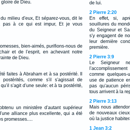
 gloire de Dieu.
de lui.
2 Pierre 2:20
du milieu d'eux, Et séparez-vous, dit le
En effet, si, apr
 pas à ce qui est impur, Et je vous
souillures du mond
du Seigneur et Sau
s'y engagent de no
leur dernière con
romesses, bien-aimés, purifions-nous de
première.
chair et de l'esprit, en achevant notre
2 Pierre 3:9
rainte de Dieu.
Le Seigneur n
l'accomplisseme
é faites à Abraham et à sa postérité. Il
comme quelques-un
 postérités, comme s'il s'agissait de
use de patience e
qu'il s'agit d'une seule: et à ta postérité,
pas qu'aucun péri
tous arrivent à la r
2 Pierre 3:13
Mais nous attendo
obtenu un ministère d'autant supérieur
de nouveaux cieux 
d'une alliance plus excellente, qui a été
où la justice habiter
ures promesses.…
1 Jean 3:2