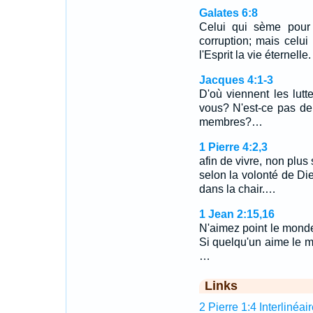
Galates 6:8
Celui qui sème pour 
corruption; mais celu
l'Esprit la vie éternelle.
Jacques 4:1-3
D'où viennent les lutt
vous? N'est-ce pas de
membres?…
1 Pierre 4:2,3
afin de vivre, non plu
selon la volonté de Die
dans la chair.…
1 Jean 2:15,16
N'aimez point le monde
Si quelqu'un aime le mo
…
Links
2 Pierre 1:4 Interlinéai