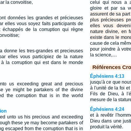
r la convoitise,
celui qui nous a 
gloire et par sa v
assurent de sa part
ont données les grandes et précieuses
plus précieuses p
r elles vous soyez faits participants de
elles vous deveni
nt échappés de la corruption qui règne
nature divine, en f
onvoitise;
existe dans le mond
cause de cela même,
pour joindre à votre
 a donne les tres-grandes et precieuses
la science,…
ar elles vous participiez de la nature
 à la corruption qui est dans le monde
Références Cro
Éphésiens 4:13
jusqu'à ce que nou
nto us exceeding great and precious
à l'unité de la foi 
se ye might be partakers of the divine
Fils de Dieu, à l'
d the corruption that is in the world
mesure de la stature
Éphésiens 4:24
ion
et à revêtir l'hom
ed unto us his precious and exceeding
Dieu dans une just
hrough these ye may become partakers of
produit la vérité.
ng escaped from the corruption that is in