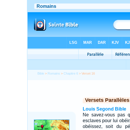
Bible
>
Romains
>
Chapitre 6
> Verset 16
Versets Parallèles
Louis Segond Bible
Ne savez-vous pas q
esclaves pour lui obéir
obéissez, soit du p