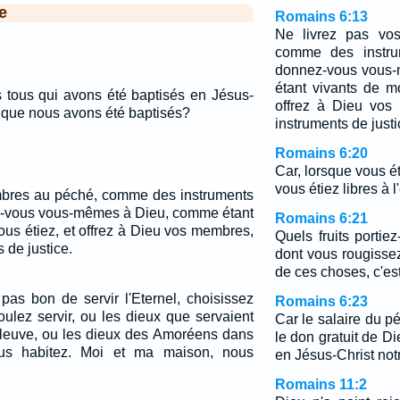
e
Romains 6:13
Ne livrez pas vo
comme des instrum
donnez-vous vous
étant vivants de m
 tous qui avons été baptisés en Jésus-
offrez à Dieu vo
t que nous avons été baptisés?
instruments de justi
Romains 6:20
Car, lorsque vous é
vous étiez libres à l
mbres au péché, comme des instruments
ez-vous vous-mêmes à Dieu, comme étant
Romains 6:21
ous étiez, et offrez à Dieu vos membres,
Quels fruits portie
de justice.
dont vous rougissez
de ces choses, c'est
pas bon de servir l'Eternel, choisissez
Romains 6:23
oulez servir, ou les dieux que servaient
Car le salaire du pé
fleuve, ou les dieux des Amoréens dans
le don gratuit de Die
us habitez. Moi et ma maison, nous
en Jésus-Christ not
Romains 11:2