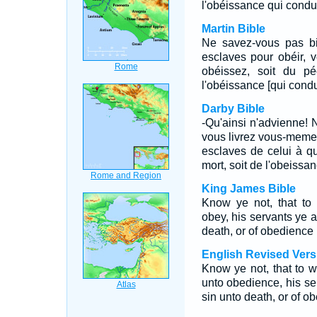
l'obéissance qui condui
Martin Bible
Ne savez-vous pas b
esclaves pour obéir, 
obéissez, soit du pé
l'obéissance [qui condui
Darby Bible
-Qu'ainsi n'advienne!
vous livrez vous-meme
esclaves de celui à q
mort, soit de l'obeissan
King James Bible
Know ye not, that to
obey, his servants ye 
death, or of obedience
English Revised Vers
Know ye not, that to 
unto obedience, his s
sin unto death, or of 