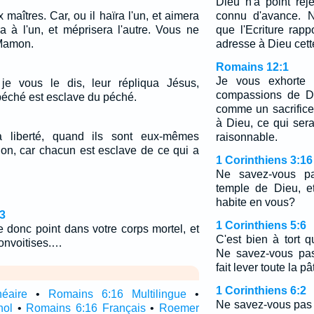
Dieu n'a point rej
 maîtres. Car, ou il haïra l'un, et aimera
connu d'avance. 
era à l'un, et méprisera l'autre. Vous ne
que l'Ecriture rapp
 Mamon.
adresse à Dieu cette
Romains 12:1
Je vous exhorte d
 je vous le dis, leur répliqua Jésus,
compassions de Di
péché est esclave du péché.
comme un sacrifice 
à Dieu, ce qui sera
la liberté, quand ils sont eux-mêmes
raisonnable.
ion, car chacun est esclave de ce qui a
1 Corinthiens 3:16
Ne savez-vous p
temple de Dieu, e
habite en vous?
3
1 Corinthiens 5:6
 donc point dans votre corps mortel, et
C'est bien à tort q
onvoitises.…
Ne savez-vous pas
fait lever toute la p
1 Corinthiens 6:2
néaire
•
Romains 6:16 Multilingue
•
Ne savez-vous pas 
nol
•
Romains 6:16 Français
•
Roemer