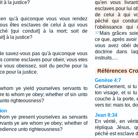
t à la justice?
qu'en vous livra
esclaves pour lui o
de celui à qui vo
ien qu'à quiconque vous vous rendez
péché qui condui
vous êtes esclaves de celui à qui vous
l'obéissance qui 
ché [qui conduit] à la mort; soit de
Mais grâces soi
17
t] à la justice?
ce que, après avoir
vous avez obéi de
doctrine dans la
 Ne savez-vous pas qu'à quiconque vous
instruits.…
s comme esclaves pour obeir, vous etes
ui vous obeissez, soit du peche pour la
Références Cro
ce pour la justice.
Genèse 4:7
Certainement, si tu
 whom ye yield yourselves servants to
ton visage, et si t
are to whom ye obey; whether of sin unto
couche à la porte, 
 unto righteousness?
vers toi: mais toi, d
ion
Jean 8:34
whom ye present yourselves as servants
En vérité, en vérit
ervants ye are whom ye obey; whether of
répliqua Jésus, q
obedience unto righteousness?
péché est esclave 