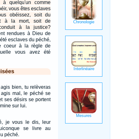
nt à quelqu'un comme
béir, vous êtes esclaves
us obéissez, soit du
t à la mort, soit de
conduit à la justice?
ent rendues à Dieu de
 été esclaves du péché,
 coeur à la règle de
quelle vous avez été
isées
 agis bien, tu relèveras
u agis mal, le péché se
et ses désirs se portent
omine sur lui.
é, je vous le dis, leur
uiconque se livre au
du péché.