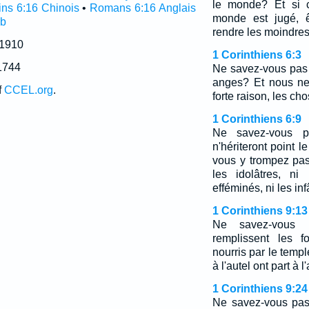
le monde? Et si c
ns 6:16 Chinois
•
Romans 6:16 Anglais
monde est jugé, ê
ub
rendre les moindre
 1910
1 Corinthiens 6:3
1744
Ne savez-vous pas
anges? Et nous ne
f
CCEL.org
.
forte raison, les ch
1 Corinthiens 6:9
Ne savez-vous p
n'hériteront point
vous y trompez pas
les idolâtres, ni
efféminés, ni les in
1 Corinthiens 9:13
Ne savez-vous
remplissent les f
nourris par le temp
à l'autel ont part à l
1 Corinthiens 9:24
Ne savez-vous pas