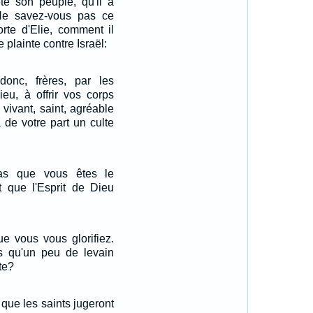
eté son peuple, qu'il a
Ne savez-vous pas ce
orte d'Elie, comment il
 plainte contre Israël:
onc, frères, par les
eu, à offrir vos corps
vivant, saint, agréable
 de votre part un culte
as que vous êtes le
t que l'Esprit de Dieu
ue vous vous glorifiez.
 qu'un peu de levain
âte?
que les saints jugeront