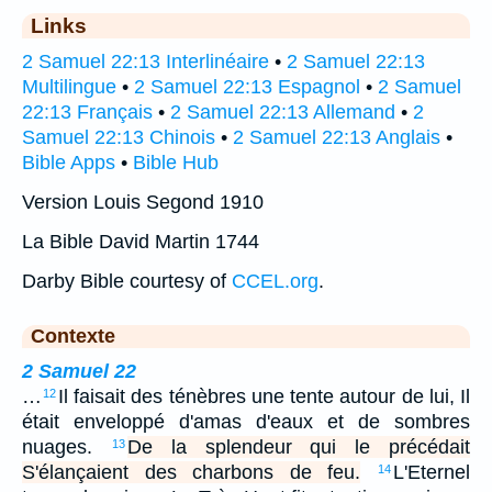
Links
2 Samuel 22:13 Interlinéaire
•
2 Samuel 22:13
Multilingue
•
2 Samuel 22:13 Espagnol
•
2 Samuel
22:13 Français
•
2 Samuel 22:13 Allemand
•
2
Samuel 22:13 Chinois
•
2 Samuel 22:13 Anglais
•
Bible Apps
•
Bible Hub
Version Louis Segond 1910
La Bible David Martin 1744
Darby Bible courtesy of
CCEL.org
.
Contexte
2 Samuel 22
…
Il faisait des ténèbres une tente autour de lui, Il
12
était enveloppé d'amas d'eaux et de sombres
nuages.
De la splendeur qui le précédait
13
S'élançaient des charbons de feu.
L'Eternel
14