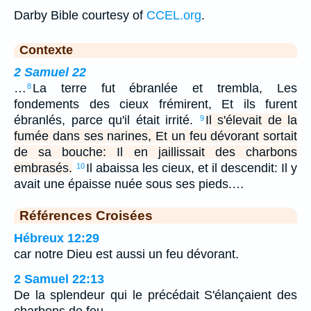
Darby Bible courtesy of
CCEL.org
.
Contexte
2 Samuel 22
…
La terre fut ébranlée et trembla, Les
8
fondements des cieux frémirent, Et ils furent
ébranlés, parce qu'il était irrité.
Il s'élevait de la
9
fumée dans ses narines, Et un feu dévorant sortait
de sa bouche: Il en jaillissait des charbons
embrasés.
Il abaissa les cieux, et il descendit: Il y
10
avait une épaisse nuée sous ses pieds.…
Références Croisées
Hébreux 12:29
car notre Dieu est aussi un feu dévorant.
2 Samuel 22:13
De la splendeur qui le précédait S'élançaient des
charbons de feu.