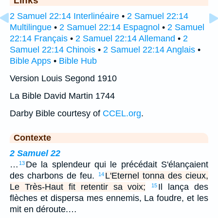
2 Samuel 22:14 Interlinéaire
•
2 Samuel 22:14
Multilingue
•
2 Samuel 22:14 Espagnol
•
2 Samuel
22:14 Français
•
2 Samuel 22:14 Allemand
•
2
Samuel 22:14 Chinois
•
2 Samuel 22:14 Anglais
•
Bible Apps
•
Bible Hub
Version Louis Segond 1910
La Bible David Martin 1744
Darby Bible courtesy of
CCEL.org
.
Contexte
2 Samuel 22
…
De la splendeur qui le précédait S'élançaient
13
des charbons de feu.
L'Eternel tonna des cieux,
14
Le Très-Haut fit retentir sa voix;
Il lança des
15
flèches et dispersa mes ennemis, La foudre, et les
mit en déroute.…