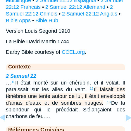
Multilingue
•
2 Samuel 22:12 Espagnol
•
2 Samuel
22:12 Français
•
2 Samuel 22:12 Allemand
•
2
Samuel 22:12 Chinois
•
2 Samuel 22:12 Anglais
•
Bible Apps
•
Bible Hub
Version Louis Segond 1910
La Bible David Martin 1744
Darby Bible courtesy of
CCEL.org
.
Contexte
2 Samuel 22
…
Il était monté sur un chérubin, et il volait, Il
11
paraissait sur les ailes du vent.
Il faisait des
12
ténèbres une tente autour de lui, Il était enveloppé
d'amas d'eaux et de sombres nuages.
De la
13
splendeur qui le précédait S'élançaient des
charbons de feu.…
Références Croisées