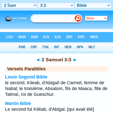
Bible
>
2 Samuel
>
Chapitre 3
> Verset 3
◄
2 Samuel 3:3
►
Versets Parallèles
Louis Segond Bible
le second, Kileab, d'Abigaïl de Carmel, femme de
Nabal; le troisième, Absalom, fils de Maaca, fille de
Talmaï, roi de Gueschur;
Martin Bible
Le second fut Kiléab, d'Abigal, [qui avait été]