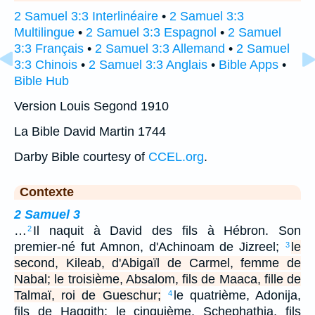
2 Samuel 3:3 Interlinéaire
•
2 Samuel 3:3
Multilingue
•
2 Samuel 3:3 Espagnol
•
2 Samuel
3:3 Français
•
2 Samuel 3:3 Allemand
•
2 Samuel
3:3 Chinois
•
2 Samuel 3:3 Anglais
•
Bible Apps
•
Bible Hub
Version Louis Segond 1910
La Bible David Martin 1744
Darby Bible courtesy of
CCEL.org
.
Contexte
2 Samuel 3
…
Il naquit à David des fils à Hébron. Son
2
premier-né fut Amnon, d'Achinoam de Jizreel;
le
3
second, Kileab, d'Abigaïl de Carmel, femme de
Nabal; le troisième, Absalom, fils de Maaca, fille de
Talmaï, roi de Gueschur;
le quatrième, Adonija,
4
fils de Haggith; le cinquième, Schephathia, fils