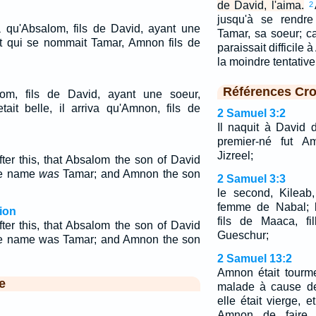
de David, l'aima.
2
jusqu'à se rendr
la qu'Absalom, fils de David, ayant une
Tamar, sa soeur; car
 et qui se nommait Tamar, Amnon fils de
paraissait difficile 
la moindre tentativ
Références Cro
om, fils de David, ayant une soeur,
it belle, il arriva qu'Amnon, fils de
2 Samuel 3:2
Il naquit à David 
premier-né fut A
Jizreel;
ter this, that Absalom the son of David
ose name
was
Tamar; and Amnon the son
2 Samuel 3:3
le second, Kileab
femme de Nabal; l
ion
fils de Maaca, fi
ter this, that Absalom the son of David
Gueschur;
ose name was Tamar; and Amnon the son
2 Samuel 13:2
Amnon était tourm
e
malade à cause de
elle était vierge, et
Amnon de faire 