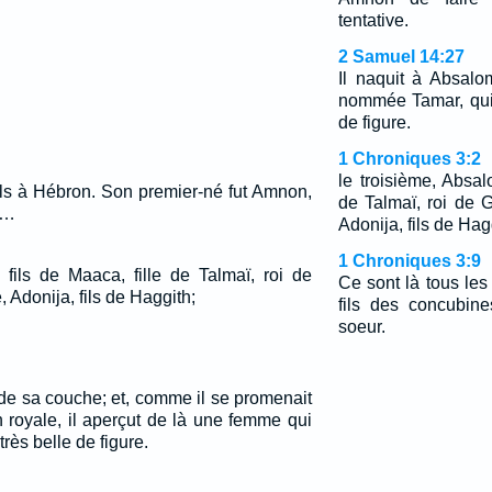
tentative.
2 Samuel 14:27
Il naquit à Absalom 
nommée Tamar, qui
de figure.
1 Chroniques 3:2
le troisième, Absal
fils à Hébron. Son premier-né fut Amnon,
de Talmaï, roi de 
;…
Adonija, fils de Hag
1 Chroniques 3:9
 fils de Maaca, fille de Talmaï, roi de
Ce sont là tous les 
 Adonija, fils de Haggith;
fils des concubine
soeur.
 de sa couche; et, comme il se promenait
n royale, il aperçut de là une femme qui
 très belle de figure.