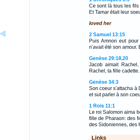
Ce sont là tous les fil
Et Tamar était leur soeu
loved her
2 Samuel 13:15
Puis Amnon eut pour e
n'avait été son amour. Et 
Genèse 29:18,20
Jacob aimait Rachel, 
Rachel, ta fille cadette
Genèse 34:3
Son coeur s'attacha à Di
et sut parler à son coeu
1 Rois 11:1
Le roi Salomon aima b
fille de Pharaon: des
des Sidoniennes, des 
Links