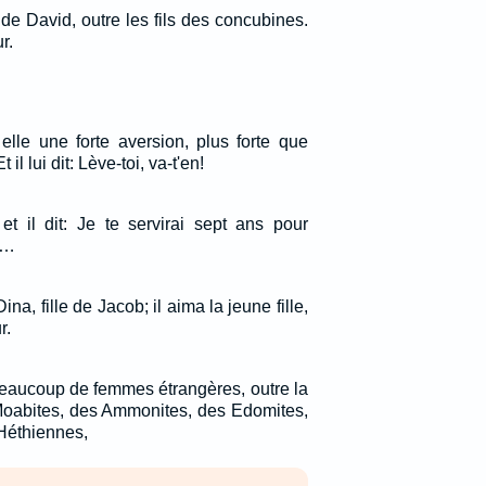
s de David, outre les fils des concubines.
r.
lle une forte aversion, plus forte que
il lui dit: Lève-toi, va-t'en!
et il dit: Je te servirai sept ans pour
.…
na, fille de Jacob; il aima la jeune fille,
r.
eaucoup de femmes étrangères, outre la
 Moabites, des Ammonites, des Edomites,
Héthiennes,