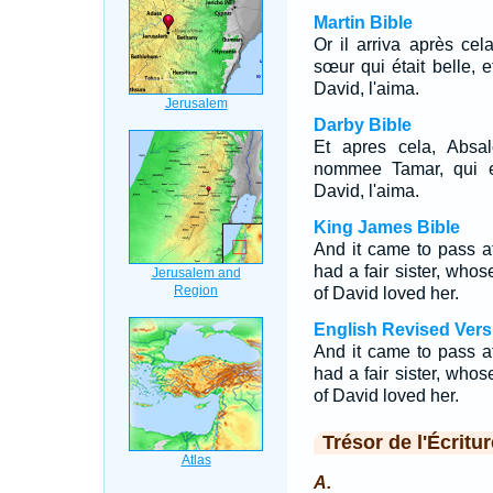
Martin Bible
Or il arriva après ce
sœur qui était belle,
David, l'aima.
Darby Bible
Et apres cela, Absal
nommee Tamar, qui eta
David, l'aima.
King James Bible
And it came to pass af
had a fair sister, wh
of David loved her.
English Revised Vers
And it came to pass af
had a fair sister, wh
of David loved her.
Trésor de l'Écritur
A.