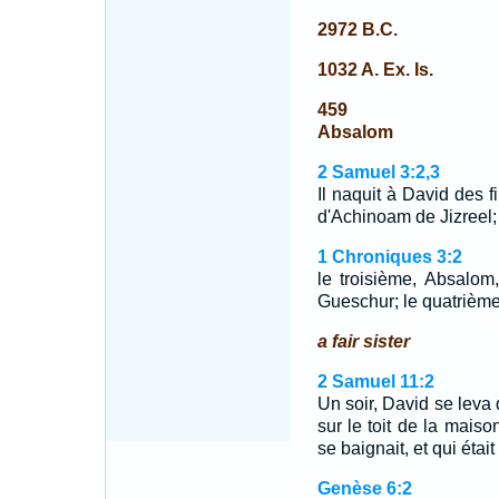
2972 B.C.
1032 A. Ex. Is.
459
Absalom
2 Samuel 3:2,3
Il naquit à David des 
d'Achinoam de Jizreel
1 Chroniques 3:2
le troisième, Absalom,
Gueschur; le quatrième,
a fair sister
2 Samuel 11:2
Un soir, David se leva
sur le toit de la maiso
se baignait, et qui était
Genèse 6:2