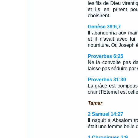
les fils de Dieu virent
et ils en prirent po
choisirent.
Genèse 39:6,7
Il abandonna aux mains
et il n'avait avec lu
nourriture. Or, Joseph é
Proverbes 6:25
Ne la convoite pas da
laisse pas séduire par
Proverbes 31:30
La grâce est trompeus
craint l'Eternel est cell
Tamar
2 Samuel 14:27
Il naquit à Absalom tr
était une femme belle d
1 Chroniques 3:9