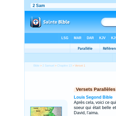
Bible
>
2 Samuel
>
Chapitre 13
> Verset 1
Versets Parallèles
Louis Segond Bible
Après cela, voici ce qui
soeur qui était belle e
David, l'aima.