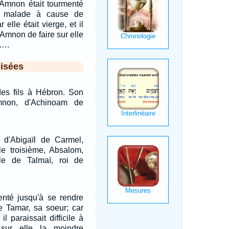
Amnon était tourmenté
e malade à cause de
 elle était vierge, et il
à Amnon de faire sur elle
e.…
isées
des fils à Hébron. Son
mnon, d'Achinoam de
, d'Abigaïl de Carmel,
e troisième, Absalom,
lle de Talmaï, roi de
enté jusqu'à se rendre
 Tamar, sa soeur; car
 il paraissait difficile à
sur elle la moindre