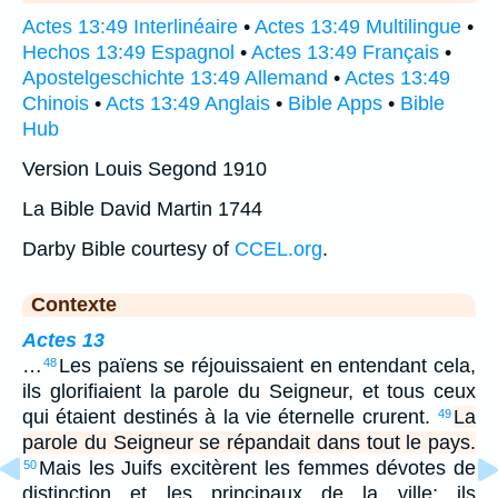
Actes 13:49 Interlinéaire
•
Actes 13:49 Multilingue
•
Hechos 13:49 Espagnol
•
Actes 13:49 Français
•
Apostelgeschichte 13:49 Allemand
•
Actes 13:49
Chinois
•
Acts 13:49 Anglais
•
Bible Apps
•
Bible
Hub
Version Louis Segond 1910
La Bible David Martin 1744
Darby Bible courtesy of
CCEL.org
.
Contexte
Actes 13
…
Les païens se réjouissaient en entendant cela,
48
ils glorifiaient la parole du Seigneur, et tous ceux
qui étaient destinés à la vie éternelle crurent.
La
49
parole du Seigneur se répandait dans tout le pays.
Mais les Juifs excitèrent les femmes dévotes de
50
distinction et les principaux de la ville; ils