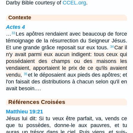
Darby Bible courtesy of
CCEL.org
.
Contexte
Actes 4
…
Les apôtres rendaient avec beaucoup de force
33
témoignage de la résurrection du Seigneur Jésus.
Et une grande grâce reposait sur eux tous.
Car il
34
n'y avait parmi eux aucun indigent: tous ceux qui
possédaient des champs ou des maisons les
vendaient, apportaient le prix de ce qu'ils avaient
vendu,
et le déposaient aux pieds des apôtres; et
35
l'on faisait des distributions à chacun selon qu'il en
avait besoin.…
Références Croisées
Matthieu 19:21
Jésus lui dit: Si tu veux être parfait, va, vends ce
que tu possèdes, donne-le aux pauvres, et tu
auras un trésor dans le ciel. Puis viens, et suis-