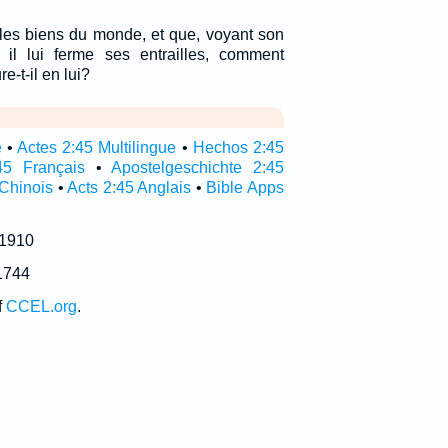
les biens du monde, et que, voyant son
 il lui ferme ses entrailles, comment
-t-il en lui?
e
•
Actes 2:45 Multilingue
•
Hechos 2:45
45 Français
•
Apostelgeschichte 2:45
 Chinois
•
Acts 2:45 Anglais
•
Bible Apps
 1910
1744
f
CCEL.org
.