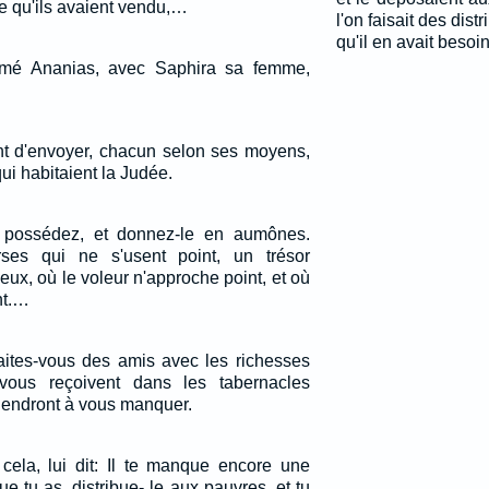
ce qu'ils avaient vendu,…
l'on faisait des dis
qu'il en avait besoin
é Ananias, avec Saphira sa femme,
ent d'envoyer, chacun selon ses moyens,
ui habitaient la Judée.
possédez, et donnez-le en aumônes.
ses qui ne s'usent point, un trésor
eux, où le voleur n'approche point, et où
nt.…
Faites-vous des amis avec les richesses
s vous reçoivent dans les tabernacles
viendront à vous manquer.
cela, lui dit: Il te manque encore une
e tu as, distribue- le aux pauvres, et tu