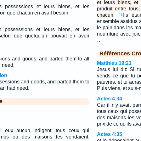
et leurs biens, et
rs possessions et leurs biens, et les
produit entre tous
elon que chacun en avait besoin.
chacun.
Ils éta
46
ensemble assidus a
le pain dans les ma
rs possessions et leurs biens, et les
nourriture avec joie
 selon que quelqu'un pouvait en avoir
…
Références Cro
sions and goods, and parted them to all
Matthieu 19:21
d need.
Jésus lui dit: Si t
ion
vends ce que tu p
ssessions and goods, and parted them to
pauvres, et tu auras
man had need.
Puis viens, et suis-
Actes 4:34
e
Car il n'y avait pa
tous ceux qui pos
des maisons les ve
prix de ce qu'ils av
mi eux aucun indigent: tous ceux qui
Actes 4:35
mps ou des maisons les vendaient,
et le déposaient au