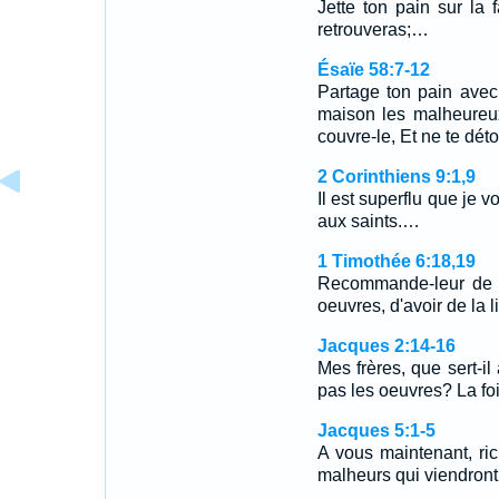
Jette ton pain sur la
retrouveras;…
Ésaïe 58:7-12
Partage ton pain avec 
maison les malheureu
couvre-le, Et ne te dé
2 Corinthiens 9:1,9
Il est superflu que je 
aux saints.…
1 Timothée 6:18,19
Recommande-leur de f
oeuvres, d'avoir de la l
Jacques 2:14-16
Mes frères, que sert-il 
pas les oeuvres? La fo
Jacques 5:1-5
A vous maintenant, ri
malheurs qui viendron