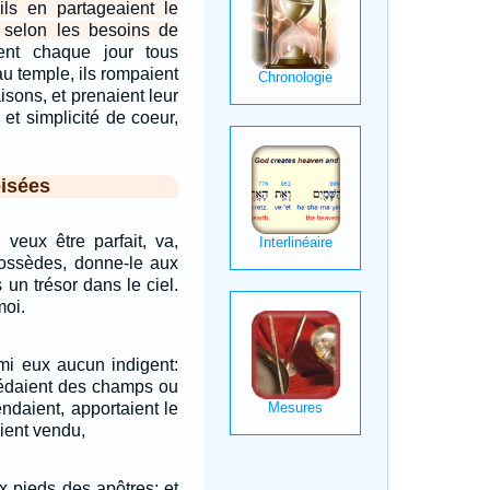
 ils en partageaient le
, selon les besoins de
ient chaque jour tous
u temple, ils rompaient
isons, et prenaient leur
 et simplicité de coeur,
isées
u veux être parfait, va,
ossèdes, donne-le aux
 un trésor dans le ciel.
moi.
rmi eux aucun indigent:
sédaient des champs ou
ndaient, apportaient le
aient vendu,
x pieds des apôtres; et