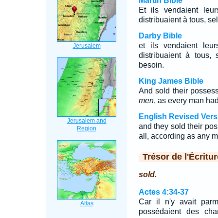
Martin Bible
Et ils vendaient leu
distribuaient à tous, s
Darby Bible
et ils vendaient leu
distribuaient à tous,
besoin.
King James Bible
And sold their posses
men
, as every man ha
English Revised Vers
and they sold their po
all, according as any 
Trésor de l'Écritur
sold.
Actes 4:34-37
Car il n'y avait par
possédaient des cha