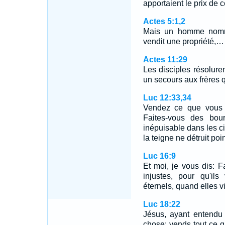
apportaient le prix de 
Actes 5:1,2
Mais un homme nomm
vendit une propriété,…
Actes 11:29
Les disciples résolur
un secours aux frères q
Luc 12:33,34
Vendez ce que vous 
Faites-vous des bour
inépuisable dans les ci
la teigne ne détruit poi
Luc 16:9
Et moi, je vous dis: 
injustes, pour qu'il
éternels, quand elles 
Luc 18:22
Jésus, ayant entendu 
chose: vends tout ce qu