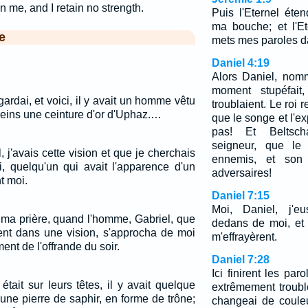
 me, and I retain no strength.
Puis l'Eternel éte
ma bouche; et l'Et
e
mets mes paroles d
Daniel 4:19
Alors Daniel, nomm
moment stupéfait
gardai, et voici, il y avait un homme vêtu
troublaient. Le roi re
s reins une ceinture d'or d'Uphaz.…
que le songe et l'ex
pas! Et Beltsch
seigneur, que le
 j'avais cette vision et que je cherchais
ennemis, et son 
i, quelqu'un qui avait l'apparence d'un
adversaires!
t moi.
Daniel 7:15
Moi, Daniel, j'eu
 ma prière, quand l'homme, Gabriel, que
dedans de moi, et 
nt dans une vision, s'approcha de moi
m'effrayèrent.
ent de l'offrande du soir.
Daniel 7:28
Ici finirent les par
tait sur leurs têtes, il y avait quelque
extrêmement troub
ne pierre de saphir, en forme de trône;
changeai de couleu