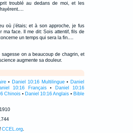
esprit troublé au dedans de moi, et les
ffrayèrent.…
ieu où j'étais; et à son approche, je fus
r ma face. Il me dit: Sois attentif, fils de
concerne un temps qui sera la fin.…
 sagesse on a beaucoup de chagrin, et
 science augmente sa douleur.
ire
•
Daniel 10:16 Multilingue
•
Daniel
aniel 10:16 Français
•
Daniel 10:16
16 Chinois
•
Daniel 10:16 Anglais
•
Bible
 1910
1744
f
CCEL.org
.