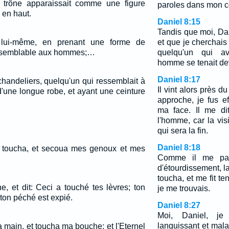
e trône apparaissait comme une figure
paroles dans mon c
en haut.
Daniel 8:15
Tandis que moi, Dani
é lui-même, en prenant une forme de
et que je cherchais
t semblable aux hommes;…
quelqu'un qui av
homme se tenait de
Daniel 8:17
chandeliers, quelqu'un qui ressemblait à
Il vint alors près du
d'une longue robe, et ayant une ceinture
approche, je fus ef
ma face. Il me dit:
l'homme, car la vi
qui sera la fin.
Daniel 8:18
e toucha, et secoua mes genoux et mes
Comme il me parla
d'étourdissement, la
toucha, et me fit te
, et dit: Ceci a touché tes lèvres; ton
je me trouvais.
 ton péché est expié.
Daniel 8:27
Moi, Daniel, je 
languissant et mala
sa main, et toucha ma bouche; et l'Eternel