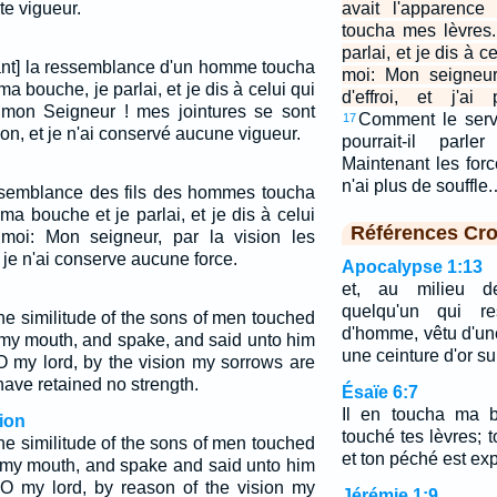
ute vigueur.
avait l'apparence
toucha mes lèvres.
parlai, et je dis à c
yant] la ressemblance d'un homme toucha
moi: Mon seigneur
a bouche, je parlai, et je dis à celui qui
d'effroi, et j'ai
 mon Seigneur ! mes jointures se sont
Comment le serv
17
ion, et je n'ai conservé aucune vigueur.
pourrait-il par
Maintenant les for
n'ai plus de souffle
ssemblance des fils des hommes toucha
 ma bouche et je parlai, et je dis à celui
Références Cro
 moi: Mon seigneur, par la vision les
t je n'ai conserve aucune force.
Apocalypse 1:13
et, au milieu de
quelqu'un qui re
the similitude of the sons of men touched
d'homme, vêtu d'un
 my mouth, and spake, and said unto him
une ceinture d'or sur
O my lord, by the vision my sorrows are
have retained no strength.
Ésaïe 6:7
Il en toucha ma b
ion
touché tes lèvres; t
he similitude of the sons of men touched
et ton péché est exp
d my mouth, and spake and said unto him
 O my lord, by reason of the vision my
Jérémie 1:9