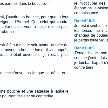
je m'occupai des a
mes paroles dans ta bouche.
étonné de la visio
connaissance.
ai, j'ouvrirai ta bouche, pour que tu leur
Daniel 10:8
eigneur, l'Eternel. Que celui qui voudra
Je restai seul, et je
e celui qui ne voudra pas n'écoute pas,
les forces me ma
 rebelles.
changea de couleu
je perdis toute vigue
ait été sur moi le soir avant l'arrivée du
Daniel 10:9
avait ouvert la bouche lorsqu'il vint auprès
J'entendis le so
ouche était ouverte, et je n'étais plus
comme j'entendais 
je tombai frappé d'
contre terre.
uche s'ouvrit, sa langue se délia, et il
 une bouche et une sagesse à laquelle
 pourront résister ou contredire.