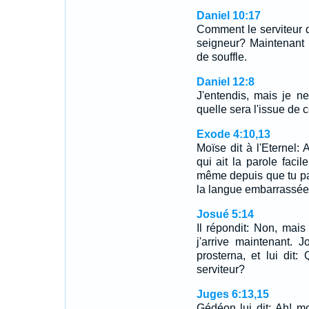
Daniel 10:17
Comment le serviteur d
seigneur? Maintenant 
de souffle.
Daniel 12:8
J'entendis, mais je n
quelle sera l'issue de
Exode 4:10,13
Moïse dit à l'Eternel
qui ait la parole facile
même depuis que tu parl
la langue embarrassé
Josué 5:14
Il répondit: Non, mais 
j'arrive maintenant. 
prosterna, et lui dit
serviteur?
Juges 6:13,15
Gédéon lui dit: Ah! mo