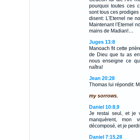
pourquoi toutes ces c
sont tous ces prodiges
disent: L'Eternel ne no
Maintenant l'Eternel no
mains de Madian!…
Juges 13:8
Manoach fit cette prièr
de Dieu que tu as env
nous enseigne ce que
naîtra!
Jean 20:28
Thomas lui répondit: 
my sorrows.
Daniel 10:8,9
Je restai seul, et je
manquèrent, mon v
décomposé, et je perdi
Daniel 7:15,28