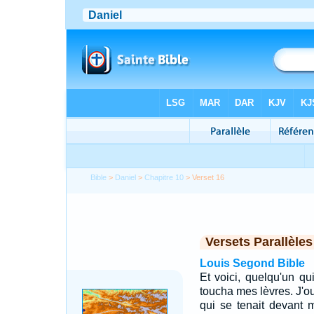
Bible
>
Daniel
>
Chapitre 10
> Verset 16
Versets Parallèles
Louis Segond Bible
Et voici, quelqu'un qu
toucha mes lèvres. J'ouv
qui se tenait devant 