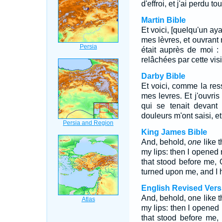
d'effroi, et j'ai perdu to
Martin Bible
Et voici, [quelqu'un a
mes lèvres, et ouvrant m
était auprès de moi :
relâchées par cette vis
Darby Bible
Et voici, comme la re
mes levres. Et j'ouvris
qui se tenait devant
douleurs m'ont saisi, e
King James Bible
And, behold,
one
like 
my lips: then I opened
that stood before me, 
turned upon me, and I 
English Revised Vers
And, behold, one like t
my lips: then I opene
that stood before me,