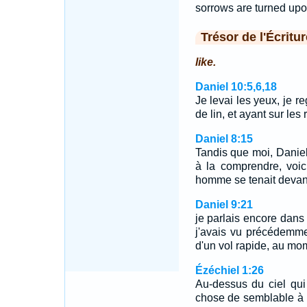
sorrows are turned upon
Trésor de l'Écritur
like.
Daniel 10:5,6,18
Je levai les yeux, je re
de lin, et ayant sur le
Daniel 8:15
Tandis que moi, Daniel,
à la comprendre, voic
homme se tenait devan
Daniel 9:21
je parlais encore dans
j'avais vu précédemme
d'un vol rapide, au mom
Ézéchiel 1:26
Au-dessus du ciel qui é
chose de semblable à u