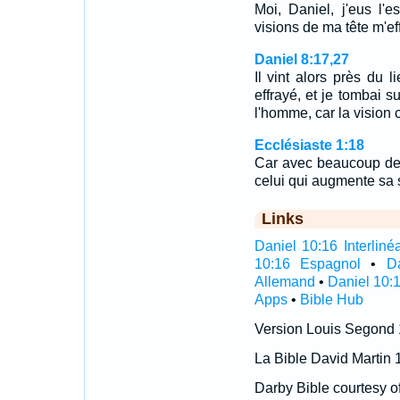
Moi, Daniel, j'eus l'
visions de ma tête m'e
Daniel 8:17,27
Il vint alors près du l
effrayé, et je tombai su
l'homme, car la vision 
Ecclésiaste 1:18
Car avec beaucoup de
celui qui augmente sa
Links
Daniel 10:16 Interlinéa
10:16 Espagnol
•
D
Allemand
•
Daniel 10:
Apps
•
Bible Hub
Version Louis Segond
La Bible David Martin 
Darby Bible courtesy o