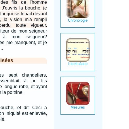
 des fils de l'homme
 J'ouvris la bouche, je
elui qui se tenait devant
, la vision m'a rempli
 perdu toute vigueur.
iteur de mon seigneur
ler à mon seigneur?
ces me manquent, et je
.…
isées
s sept chandeliers,
ssemblait à un fils
e longue robe, et ayant
 la poitrine.
ouche, et dit: Ceci a
on iniquité est enlevée,
ié.