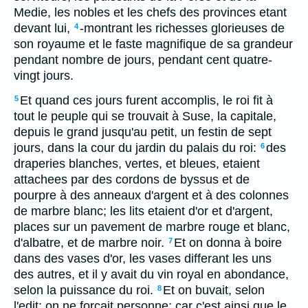
Medie, les nobles et les chefs des provinces etant
devant lui,
-montrant les richesses glorieuses de
4
son royaume et le faste magnifique de sa grandeur
pendant nombre de jours, pendant cent quatre-
vingt jours.
Et quand ces jours furent accomplis, le roi fit à
5
tout le peuple qui se trouvait à Suse, la capitale,
depuis le grand jusqu'au petit, un festin de sept
jours, dans la cour du jardin du palais du roi:
des
6
draperies blanches, vertes, et bleues, etaient
attachees par des cordons de byssus et de
pourpre à des anneaux d'argent et à des colonnes
de marbre blanc; les lits etaient d'or et d'argent,
places sur un pavement de marbre rouge et blanc,
d'albatre, et de marbre noir.
Et on donna à boire
7
dans des vases d'or, les vases differant les uns
des autres, et il y avait du vin royal en abondance,
selon la puissance du roi.
Et on buvait, selon
8
l'edit: on ne forçait personne; car c'est ainsi que le