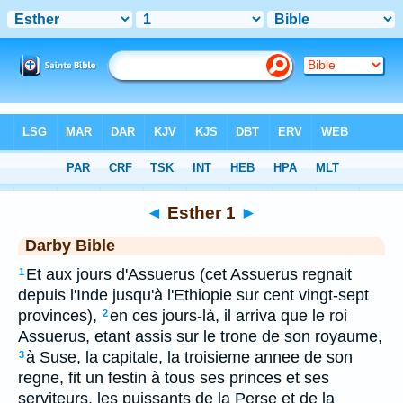
Bible
>
DAR
> Esther 1
◄
Esther 1
►
Darby Bible
Et aux jours d'Assuerus (cet Assuerus regnait
1
depuis l'Inde jusqu'à l'Ethiopie sur cent vingt-sept
provinces),
en ces jours-là, il arriva que le roi
2
Assuerus, etant assis sur le trone de son royaume,
à Suse, la capitale, la troisieme annee de son
3
regne, fit un festin à tous ses princes et ses
serviteurs, les puissants de la Perse et de la