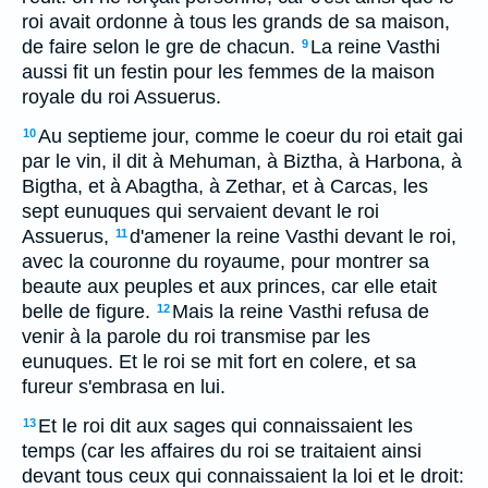
roi avait ordonne à tous les grands de sa maison,
de faire selon le gre de chacun.
La reine Vasthi
9
aussi fit un festin pour les femmes de la maison
royale du roi Assuerus.
Au septieme jour, comme le coeur du roi etait gai
10
par le vin, il dit à Mehuman, à Biztha, à Harbona, à
Bigtha, et à Abagtha, à Zethar, et à Carcas, les
sept eunuques qui servaient devant le roi
Assuerus,
d'amener la reine Vasthi devant le roi,
11
avec la couronne du royaume, pour montrer sa
beaute aux peuples et aux princes, car elle etait
belle de figure.
Mais la reine Vasthi refusa de
12
venir à la parole du roi transmise par les
eunuques. Et le roi se mit fort en colere, et sa
fureur s'embrasa en lui.
Et le roi dit aux sages qui connaissaient les
13
temps (car les affaires du roi se traitaient ainsi
devant tous ceux qui connaissaient la loi et le droit: