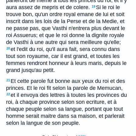
parleront de meme à tous les princes du roi; et il y
aura assez de mepris et de colere.
Si le roi le
19
trouve bon, qu'un ordre royal emane de lui et soit
inscrit dans les lois de la Perse et de la Medie, et
ne passe pas, que Vasthi n'entrera plus devant le
roi Assuerus; et que le roi donne la dignite royale
de Vasthi à une autre qui sera meilleure qu'elle;
et l'edit du roi, qu'il aura fait, sera connu dans
20
tout son royaume, car il est grand, et toutes les
femmes rendront honneur à leurs maris, depuis le
grand jusqu'au petit.
Et cette parole fut bonne aux yeux du roi et des
21
princes. Et le roi fit selon la parole de Memucan,
et il envoya des lettres à toutes les provinces du
22
roi, à chaque province selon son ecriture, et à
chaque peuple selon sa langue, portant que tout
homme serait maitre dans sa maison, et parlerait
selon la langue de son peuple.