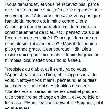
vous demandez, et vous ne recevez pas, parce
3
que vous demandez mal, afin de le depenser pour
vos voluptes.
Adulteres, ne savez-vous pas que
4
l'amitie du monde est inimitie contre Dieu?
Quiconque donc voudra etre ami du monde, se
constitue ennemi de Dieu.
Ou pensez-vous que
5
l'ecriture parle en vain? L'Esprit qui demeure en
nous, desire-t-il avec envie?
Mais il donne une
6
plus grande grace. C'est pourquoi il dit: Dieu
resiste aux orgueilleux, mais il donne la grace aux
humbles. Soumettez-vous donc à Dieu.
Resistez au diable, et il s'enfuira de vous.
7
Approchez-vous de Dieu, et il s'approchera de
8
vous. Nettoyez vos mains, pecheurs, et purifiez
vos coeurs, vous qui etes doubles de coeur.
Sentez vos miseres, et menez deuil et pleurez.
9
Que votre rire se change en deuil, et votre joie en
tristesse.
Humiliez-vous devant le *Seigneur, et il
10
vous elevera.