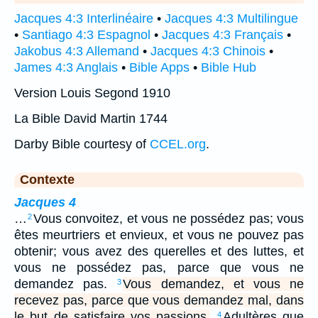
Jacques 4:3 Interlinéaire
•
Jacques 4:3 Multilingue
•
Santiago 4:3 Espagnol
•
Jacques 4:3 Français
•
Jakobus 4:3 Allemand
•
Jacques 4:3 Chinois
•
James 4:3 Anglais
•
Bible Apps
•
Bible Hub
Version Louis Segond 1910
La Bible David Martin 1744
Darby Bible courtesy of
CCEL.org
.
Contexte
Jacques 4
…
Vous convoitez, et vous ne possédez pas; vous
2
êtes meurtriers et envieux, et vous ne pouvez pas
obtenir; vous avez des querelles et des luttes, et
vous ne possédez pas, parce que vous ne
demandez pas.
Vous demandez, et vous ne
3
recevez pas, parce que vous demandez mal, dans
le but de satisfaire vos passions.
Adultères que
4