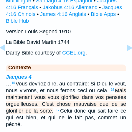
Multilingue
•
Santiago 4:16 Espagnol
•
Jacques
4:16 Français
•
Jakobus 4:16 Allemand
•
Jacques
4:16 Chinois
•
James 4:16 Anglais
•
Bible Apps
•
Bible Hub
Version Louis Segond 1910
La Bible David Martin 1744
Darby Bible courtesy of
CCEL.org
.
Contexte
Jacques 4
…
Vous devriez dire, au contraire: Si Dieu le veut,
15
nous vivrons, et nous ferons ceci ou cela.
Mais
16
maintenant vous vous glorifiez dans vos pensées
orgueilleuses. C'est chose mauvaise que de se
glorifier de la sorte.
Celui donc qui sait faire ce
17
qui est bien, et qui ne le fait pas, commet un
péché.