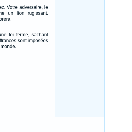
ez. Votre adversaire, le
e un lion rugissant,
orera.
une foi ferme, sachant
ffrances sont imposées
e monde.