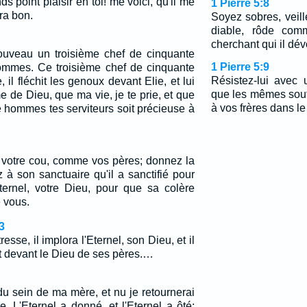
nds point plaisir en toi! me voici, qu'il me
1 Pierre 5:8
ra bon.
Soyez sobres, veill
diable, rôde comm
cherchant qui il dév
uveau un troisième chef de cinquante
1 Pierre 5:9
ommes. Ce troisième chef de cinquante
Résistez-lui avec 
 il fléchit les genoux devant Elie, et lui
que les mêmes sou
 de Dieu, que ma vie, je te prie, et que
à vos frères dans l
e hommes tes serviteurs soit précieuse à
 votre cou, comme vos pères; donnez la
 à son sanctuaire qu'il a sanctifié pour
Eternel, votre Dieu, pour que sa colère
 vous.
3
resse, il implora l'Eternel, son Dieu, et il
t devant le Dieu de ses pères.…
u du sein de ma mère, et nu je retournerai
e. L'Eternel a donné, et l'Eternel a ôté;