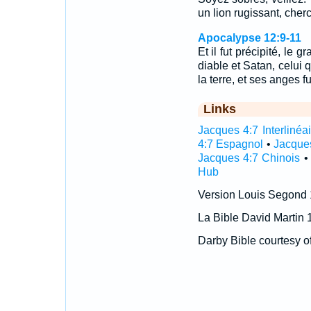
un lion rugissant, cher
Apocalypse 12:9-11
Et il fut précipité, le 
diable et Satan, celui qu
la terre, et ses anges f
Links
Jacques 4:7 Interlinéai
4:7 Espagnol
•
Jacque
Jacques 4:7 Chinois
Hub
Version Louis Segond
La Bible David Martin 
Darby Bible courtesy o