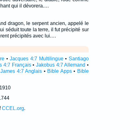
chant qui il dévorera.…
grand dragon, le serpent ancien, appelé le
i séduit toute la terre, il fut précipité sur
urent précipités avec lui.…
re
•
Jacques 4:7 Multilingue
•
Santiago
s 4:7 Français
•
Jakobus 4:7 Allemand
•
•
James 4:7 Anglais
•
Bible Apps
•
Bible
 1910
1744
f
CCEL.org
.