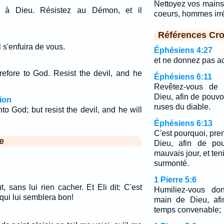
Nettoyez vos mains,
 à Dieu. Résistez au Démon, et il
coeurs, hommes irr
Références Cro
l s'enfuira de vous.
Éphésiens 4:27
et ne donnez pas ac
refore to God. Resist the devil, and he
Éphésiens 6:11
Revêtez-vous de 
Dieu, afin de pouvoi
ion
ruses du diable.
to God; but resist the devil, and he will
Éphésiens 6:13
C'est pourquoi, pre
e
Dieu, afin de pou
mauvais jour, et ten
surmonté.
1 Pierre 5:6
, sans lui rien cacher. Et Eli dit: C'est
Humiliez-vous do
e qui lui semblera bon!
main de Dieu, afi
temps convenable;