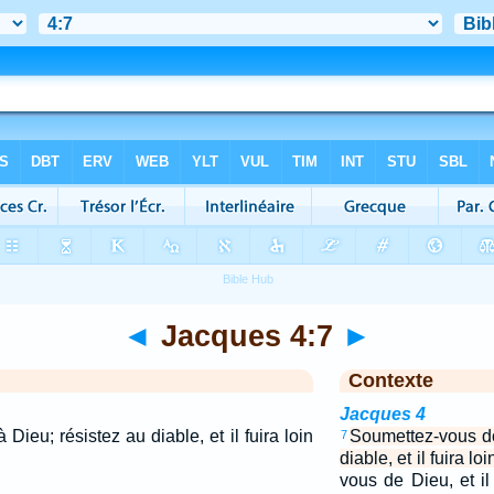
◄
Jacques 4:7
►
Contexte
Jacques 4
ieu; résistez au diable, et il fuira loin
Soumettez-vous do
7
diable, et il fuira lo
vous de Dieu, et i