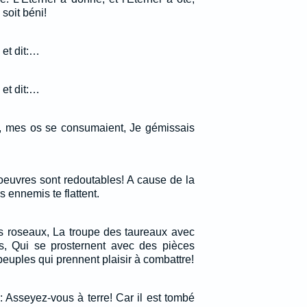
soit béni!
 et dit:…
 et dit:…
u, mes os se consumaient, Je gémissais
oeuvres sont redoutables! A cause de la
s ennemis te flattent.
s roseaux, La troupe des taureaux avec
s, Qui se prosternent avec des pièces
peuples qui prennent plaisir à combattre!
e: Asseyez-vous à terre! Car il est tombé