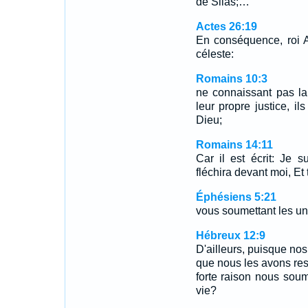
de Silas;…
Actes 26:19
En conséquence, roi Ag
céleste:
Romains 10:3
ne connaissant pas la 
leur propre justice, i
Dieu;
Romains 14:11
Car il est écrit: Je s
fléchira devant moi, Et
Éphésiens 5:21
vous soumettant les uns
Hébreux 12:9
D'ailleurs, puisque nos
que nous les avons re
forte raison nous soum
vie?