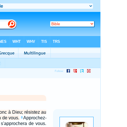
nc à Dieu; résistez au
in de vous.
Approchez-
8
l s'approchera de vous.