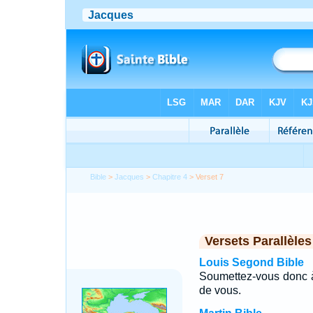
Bible
>
Jacques
>
Chapitre 4
> Verset 7
Versets Parallèles
Louis Segond Bible
Soumettez-vous donc à D
de vous.