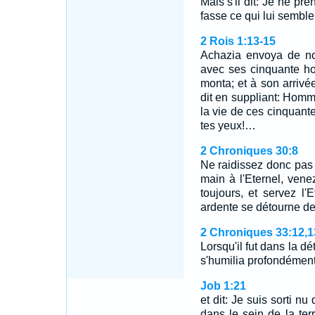
Mais s'il dit: Je ne pre
fasse ce qui lui semble
2 Rois 1:13-15
Achazia envoya de no
avec ses cinquante h
monta; et à son arrivée,
dit en suppliant: Homme
la vie de ces cinquant
tes yeux!…
2 Chroniques 30:8
Ne raidissez donc pas
main à l'Eternel, venez
toujours, et servez l'
ardente se détourne de
2 Chroniques 33:12,1
Lorsqu'il fut dans la dét
s'humilia profondémen
Job 1:21
et dit: Je suis sorti n
dans le sein de la terr