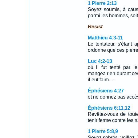
1 Pierre 2:13
Soyez soumis, à cause
parmi les hommes, soit
Resist.
Matthieu 4:3-11
Le tentateur, s'étant a
ordonne que ces pierr
Luc 4:2-13
où il fut tenté par l
mangea rien durant ces 
il eut faim.…
Éphésiens 4:27
et ne donnez pas accès
Éphésiens 6:11,12
Revêtez-vous de tout
tenir ferme contre les 
1 Pierre 5:8,9
Soyez sobres, veillez.