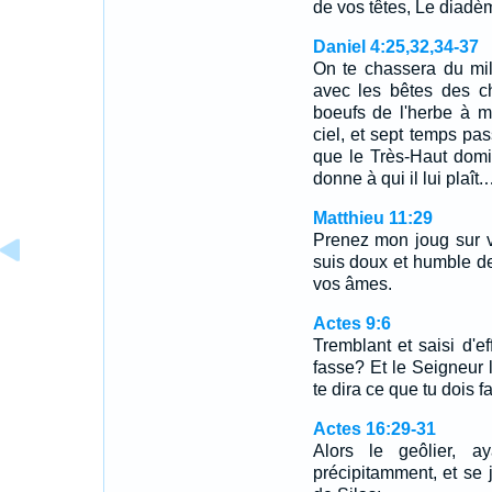
de vos têtes, Le diadè
Daniel 4:25,32,34-37
On te chassera du mi
avec les bêtes des c
boeufs de l'herbe à m
ciel, et sept temps pas
que le Très-Haut domi
donne à qui il lui plaît
Matthieu 11:29
Prenez mon joug sur v
suis doux et humble de
vos âmes.
Actes 9:6
Tremblant et saisi d'ef
fasse? Et le Seigneur lu
te dira ce que tu dois fa
Actes 16:29-31
Alors le geôlier, a
précipitamment, et se 