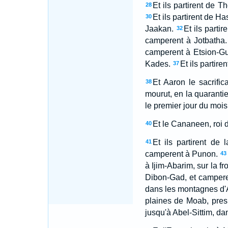
Et ils partirent de T
28
Et ils partirent de 
30
Jaakan.
Et ils part
32
camperent à Jotbatha.
camperent à Etsion-Gu
Kades.
Et ils partir
37
Et Aaron le sacrifi
38
mourut, en la quarantie
le premier jour du mois
Et le Cananeen, roi d
40
Et ils partirent d
41
camperent à Punon.
43
à Ijim-Abarim, sur la f
Dibon-Gad, et campere
dans les montagnes d'
plaines de Moab, pres
jusqu'à Abel-Sittim, da