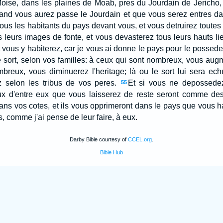
 Moise, dans les plaines de Moab, pres du Jourdain de Jericho, 
 Quand vous aurez passe le Jourdain et que vous serez entres 
us les habitants du pays devant vous, et vous detruirez toutes 
s leurs images de fonte, et vous devasterez tous leurs hauts li
 vous y habiterez, car je vous ai donne le pays pour le possede
e sort, selon vos familles: à ceux qui sont nombreux, vous augme
reux, vous diminuerez l'heritage; là ou le sort lui sera echu
z selon les tribus de vos peres.
Et si vous ne depossede
55
ux d'entre eux que vous laisserez de reste seront comme de
s vos cotes, et ils vous opprimeront dans le pays que vous ha
s, comme j'ai pense de leur faire, à eux.
Darby Bible courtesy of
CCEL.org
.
Bible Hub