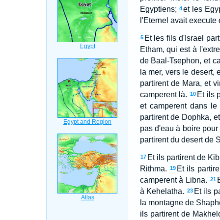
Egyptiens;
et les Egy
4
l'Eternel avait execute
Et les fils d'Israel p
5
Etham, qui est à l'extr
de Baal-Tsephon, et c
la mer, vers le desert,
partirent de Mara, et vi
camperent là.
Et ils
10
et camperent dans le 
partirent de Dophka, e
pas d'eau à boire pour 
partirent du desert de 
Et ils partirent de K
17
Rithma.
Et ils parti
19
camperent à Libna.
21
à Kehelatha.
Et ils 
23
la montagne de Shaphe
ils partirent de Makhe