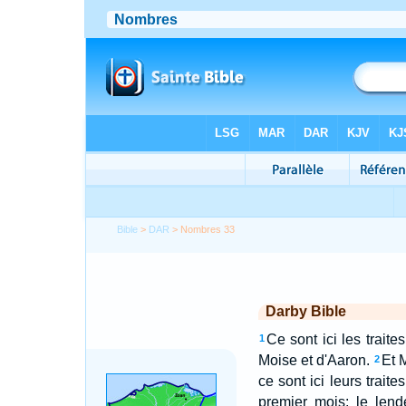
Bible
>
DAR
> Nombres 33
Darby Bible
Ce sont ici les traite
1
Moise et d'Aaron.
Et 
2
ce sont ici leurs traite
premier mois: le lend