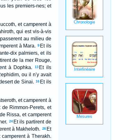
ous les premiers-nes; et
 Succoth, et camperent à
hiroth, qui est vis-à-vis
t passerent au milieu de
camperent à Mara.
Et ils
9
ante-dix palmiers, et ils
rtirent de la mer Rouge,
rent à Dophka.
Et ils
13
Rephidim, ou il n'y avait
desert de Sinai.
Et ils
16
Hatseroth, et camperent à
ent de Rimmon-Perets, et
t de Rissa, et camperent
her.
Et ils partirent de
24
perent à Makheloth.
Et
26
et camperent à Therakh.