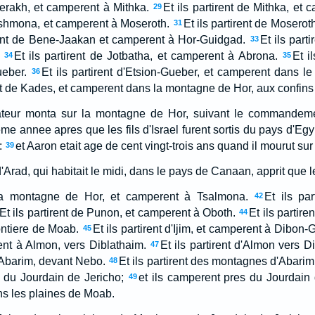
herakh, et camperent à Mithka.
Et ils partirent de Mithka, e
29
Hashmona, et camperent à Moseroth.
Et ils partirent de Mosero
31
irent de Bene-Jaakan et camperent à Hor-Guidgad.
Et ils part
33
Et ils partirent de Jotbatha, et camperent à Abrona.
Et i
34
35
eber.
Et ils partirent d'Etsion-Gueber, et camperent dans le
36
ent de Kades, et camperent dans la montagne de Hor, aux confin
cateur monta sur la montagne de Hor, suivant le commandement
me annee apres que les fils d'Israel furent sortis du pays d'Eg
:
et Aaron etait age de cent vingt-trois ans quand il mourut su
39
'Arad, qui habitait le midi, dans le pays de Canaan, apprit que les
e la montagne de Hor, et camperent à Tsalmona.
Et ils pa
42
Et ils partirent de Punon, et camperent à Oboth.
Et ils partir
44
rontiere de Moab.
Et ils partirent d'Ijim, et camperent à Dibon-
45
nt à Almon, vers Diblathaim.
Et ils partirent d'Almon vers 
47
Abarim, devant Nebo.
Et ils partirent des montagnes d'Abarim
48
 du Jourdain de Jericho;
et ils camperent pres du Jourdain
49
ns les plaines de Moab.