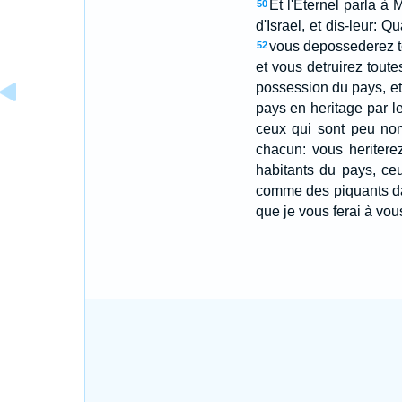
Et l'Eternel parla à
50
d'Israel, et dis-leur:
vous depossederez to
52
et vous detruirez toute
possession du pays, et
pays en heritage par l
ceux qui sont peu nomb
chacun: vous heritere
habitants du pays, ce
comme des piquants dan
que je vous ferai à vou