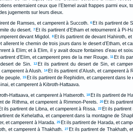
ptiens enterraient ceux que l'Eternel avait frappes parmi eux, t
 des jugements sur leurs dieux.
artirent de Ramses, et camperent à Succoth.
Et ils partirent de
6
emite du desert.
Et ils partirent d'Etham et retournerent à Pi-Ha
7
amperent devant Migdol.
Et ils partirent de devant Hahiroth, e
8
 et allerent le chemin de trois jours dans le desert d'Etham, et 
nrent à Elim; et à Elim, il y avait douze fontaines d'eau et soix
 partirent d'Elim, et camperent pres de la mer Rouge.
Et ils pa
11
desert de Sin.
Et ils partirent du desert de Sin, et campe
12
t camperent à Alush.
Et ils partirent d'Alush, et camperent à 
14
le peuple.
Et ils partirent de Rephidim, et camperent dans le 
15
Sinai, et camperent à Kibroth-Hattaava.
ibroth-Hattaava, et camperent à Hatseroth.
Et ils partirent de 
18
rent de Rithma, et camperent à Rimmon-Perets.
Et ils partir
20
Et ils partirent de Libna, et camperent à Rissa.
Et ils partiren
22
partirent de Kehelatha, et camperent dans la montagne de Shap
r, et camperent à Harada.
Et ils partirent de Harada, et cam
25
loth, et camperent à Thakhath.
Et ils partirent de Thakhath, 
27