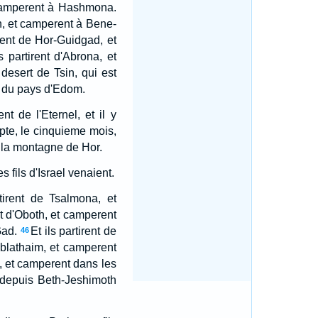
t camperent à Hashmona.
th, et camperent à Bene-
irent de Hor-Guidgad, et
ls partirent d'Abrona, et
 desert de Tsin, qui est
s du pays d'Edom.
 de l'Eternel, et il y
ypte, le cinquieme mois,
r la montagne de Hor.
 fils d'Israel venaient.
rtirent de Tsalmona, et
ent d'Oboth, et camperent
Gad.
Et ils partirent de
46
Diblathaim, et camperent
, et camperent dans les
 depuis Beth-Jeshimoth