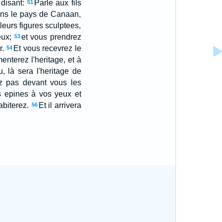
disant:
Parle aux fils
51
dans le pays de Canaan,
leurs figures sculptees,
eux;
et vous prendrez
53
r.
Et vous recevrez le
54
nterez l'heritage, et à
, là sera l'heritage de
z pas devant vous les
s epines à vos yeux et
biterez.
Et il arrivera
56