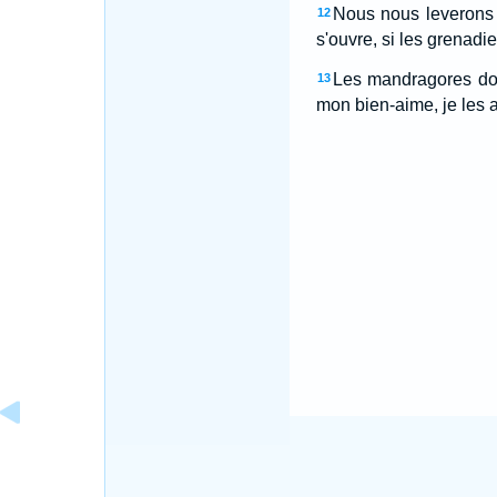
Nous nous leverons d
12
s'ouvre, si les grenadi
Les mandragores donn
13
mon bien-aime, je les a