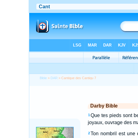
Bible
>
DAR
> Cantique des Cantiqu 7
Darby Bible
Que tes pieds sont b
1
joyaux, ouvrage des mai
Ton nombril est une 
2