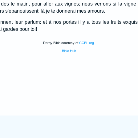
es le matin, pour aller aux vignes; nous verrons si la vigne 
ers s'epanouissent: là je te donnerai mes amours.
ent leur parfum; et à nos portes il y a tous les fruits exqui
i gardes pour toi!
Darby Bible courtesy of
CCEL.org
.
Bible Hub