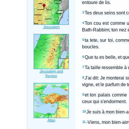
entoure de lis.
Tes deux seins sont 
3
Ton cou est comme un
4
Bath-Rabbim; ton nez e
ta tete, sur toi, com
5
boucles.
Que tu es belle, et q
6
Ta taille ressemble à 
7
J'ai dit: Je monterai 
8
vigne, et le parfum d
et ton palais comme l
9
ceux qui s'endorment.
Je suis à mon bien-ai
10
-Viens, mon bien-aim
11