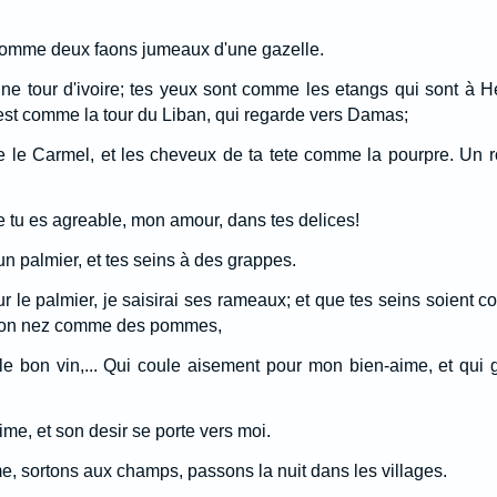
comme deux faons jumeaux d'une gazelle.
e tour d'ivoire; tes yeux sont comme les etangs qui sont à He
st comme la tour du Liban, qui regarde vers Damas;
me le Carmel, et les cheveux de ta tete comme la pourpre. Un r
ue tu es agreable, mon amour, dans tes delices!
un palmier, et tes seins à des grappes.
sur le palmier, je saisirai ses rameaux; et que tes seins soient
e ton nez comme des pommes,
e bon vin,... Qui coule aisement pour mon bien-aime, et qui g
me, et son desir se porte vers moi.
e, sortons aux champs, passons la nuit dans les villages.