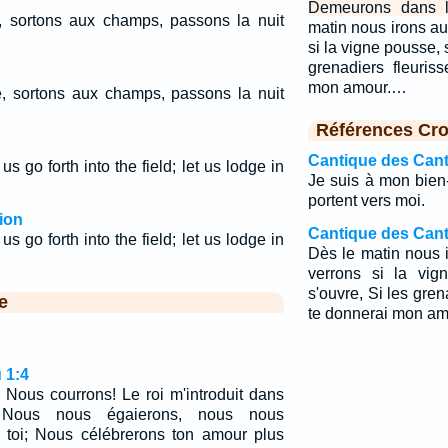
Demeurons dans le
, sortons aux champs, passons la nuit
matin nous irons a
si la vigne pousse, s
grenadiers fleuris
mon amour.…
, sortons aux champs, passons la nuit
Références Cro
Cantique des Cant
s go forth into the field; let us lodge in
Je suis à mon bien
portent vers moi.
ion
Cantique des Cant
s go forth into the field; let us lodge in
Dès le matin nous 
verrons si la vig
s'ouvre, Si les gren
e
te donnerai mon am
 1:4
! Nous courrons! Le roi m'introduit dans
. Nous nous égaierons, nous nous
 toi; Nous célébrerons ton amour plus