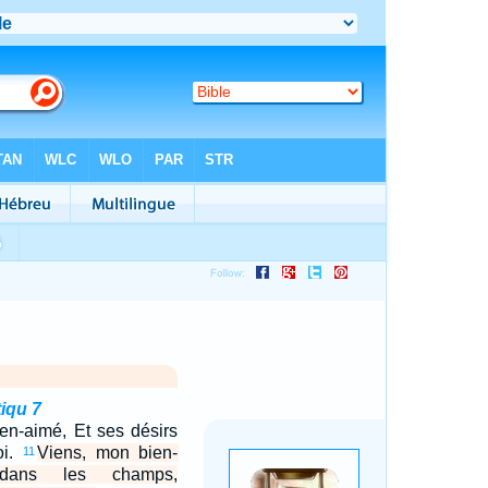
iqu 7
en-aimé, Et ses désirs
oi.
Viens, mon bien-
11
 dans les champs,