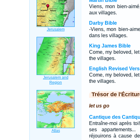
Martin Bible
Viens, mon bien-aimé
aux villages.
Darby Bible
-Viens, mon bien-aime
dans les villages.
King James Bible
Come, my beloved, let u
the villages.
English Revised Vers
Come, my beloved, let u
the villages.
Trésor de l'Écritur
let us go
Cantique des Cantiqu
Entraîne-moi après toi
ses appartements..
réjouirons à cause de