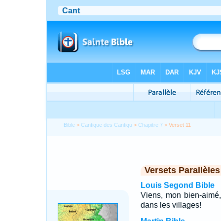
Bible
>
Cantique des Cantiqu
>
Chapitre 7
> Verset 11
Versets Parallèles
Louis Segond Bible
Viens, mon bien-aimé
dans les villages!