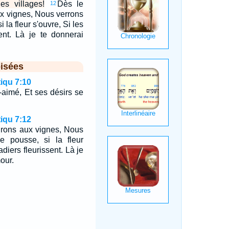
s villages!
Dès le
12
ux vignes, Nous verrons
i la fleur s'ouvre, Si les
sent. Là je te donnerai
isées
iqu 7:10
-aimé, Et ses désirs se
iqu 7:12
irons aux vignes, Nous
ne pousse, si la fleur
adiers fleurissent. Là je
our.