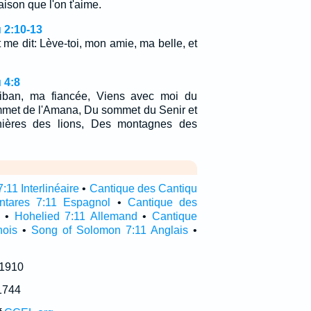
aison que l'on t'aime.
 2:10-13
me dit: Lève-toi, mon amie, ma belle, et
 4:8
iban, ma fiancée, Viens avec moi du
met de l'Amana, Du sommet du Senir et
nières des lions, Des montagnes des
:11 Interlinéaire
•
Cantique des Cantiqu
ntares 7:11 Espagnol
•
Cantique des
•
Hohelied 7:11 Allemand
•
Cantique
nois
•
Song of Solomon 7:11 Anglais
•
 1910
1744