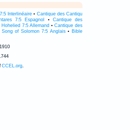
:5 Interlinéaire
•
Cantique des Cantiqu
ntares 7:5 Espagnol
•
Cantique des
•
Hohelied 7:5 Allemand
•
Cantique des
•
Song of Solomon 7:5 Anglais
•
Bible
 1910
1744
f
CCEL.org
.