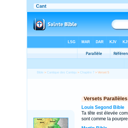
Bible
>
Cantique des Cantiqu
>
Chapitre 7
> Verset 5
Versets Parallèles
Louis Segond Bible
Ta tête est élevée com
sont comme la pourpre;