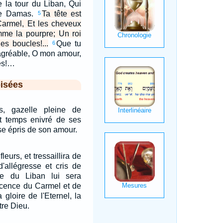
 la tour du Liban, Qui
de Damas.
Ta tête est
5
armel, Et les cheveux
mme la pourpre; Un roi
es boucles!...
Que tu
6
 agréable, O mon amour,
ces!…
isées
, gazelle pleine de
ut temps enivré de ses
e épris de son amour.
leurs, et tressaillira de
d'allégresse et cris de
re du Liban lui sera
icence du Carmel et de
a gloire de l'Eternel, la
re Dieu.