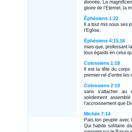
donnée, La magnificenc
gloire de l'Eternel, la
Éphésiens 1:22
Il a tout mis sous ses 
l'Eglise,
Éphésiens 4:15,16
mais que, professant la
tous égards en celui qu
Colossiens 1:18
Il est la tête du corps
premier-né d'entre les m
Colossiens 2:19
sans s'attacher au c
solidement assemblé 
l'accroissement que D
Michée 7:14
Pais ton peuple avec t
Qui habite solitaire d
paissent sur le Basan 