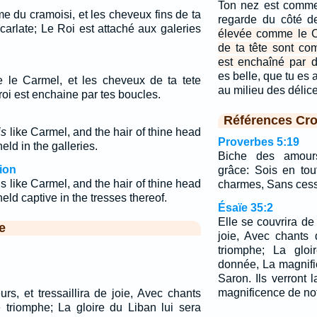
Ton nez est comme
me du cramoisi, et les cheveux fins de ta
regarde du côté 
carlate; Le Roi est attaché aux galeries
élevée comme le C
de ta tête sont co
est enchaîné par d
es belle, que tu es
me le Carmel, et les cheveux de ta tete
au milieu des déli
oi est enchaine par tes boucles.
Références Cro
is
like Carmel, and the hair of thine head
Proverbes 5:19
eld in the galleries.
Biche des amours
ion
grâce: Sois en to
 like Carmel, and the hair of thine head
charmes, Sans cess
 held captive in the tresses thereof.
Ésaïe 35:2
Elle se couvrira de f
e
joie, Avec chants 
triomphe; La gloi
donnée, La magnif
Saron. Ils verront l
magnificence de not
urs, et tressaillira de joie, Avec chants
e triomphe; La gloire du Liban lui sera