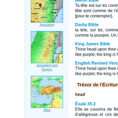
Martin Bible
Ta tête est sur toi com
tête sont comme de l'é
[pour te contempler].
Darby Bible
ta tete, sur toi, com
comme la pourpre. Un r
King James Bible
Thine head upon thee
like purple; the king
is
h
English Revised Vers
Thine head upon thee is
like purple; the king is
Trésor de l'Écritur
head
Ésaïe 35:2
Elle se couvrira de fle
d'allégresse et cris d