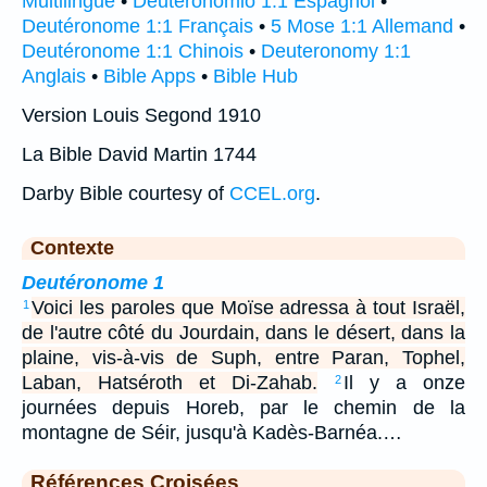
Multilingue
•
Deuteronomio 1:1 Espagnol
•
Deutéronome 1:1 Français
•
5 Mose 1:1 Allemand
•
Deutéronome 1:1 Chinois
•
Deuteronomy 1:1
Anglais
•
Bible Apps
•
Bible Hub
Version Louis Segond 1910
La Bible David Martin 1744
Darby Bible courtesy of
CCEL.org
.
Contexte
Deutéronome 1
Voici les paroles que Moïse adressa à tout Israël,
1
de l'autre côté du Jourdain, dans le désert, dans la
plaine, vis-à-vis de Suph, entre Paran, Tophel,
Laban, Hatséroth et Di-Zahab.
Il y a onze
2
journées depuis Horeb, par le chemin de la
montagne de Séir, jusqu'à Kadès-Barnéa.…
Références Croisées