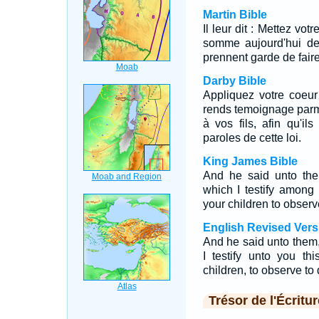
Martin Bible
Il leur dit : Mettez vo
somme aujourd'hui de
prennent garde de faire
Darby Bible
Appliquez votre coeur
rends temoignage parm
à vos fils, afin qu'il
paroles de cette loi.
King James Bible
And he said unto the
which I testify among
your children to observe
English Revised Vers
And he said unto them,
I testify unto you t
children, to observe to 
Trésor de l'Écritur