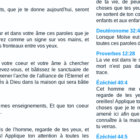
de ta vie, de peu
choses que tes yeu
, que je te donne aujourd'hui, seront
ne sortent de ton c
enfants et aux enfan
Deutéronome 32:
ur et dans votre âme ces paroles que je
Lorsque Moïse eut
erez comme un signe sur vos mains, et
toutes ces paroles d
 fronteaux entre vos yeux.
Proverbes 12:28
La vie est dans le s
 votre coeur et votre âme à chercher
mort n'est pas da
levez-vous, et bâtissez le sanctuaire de
trace.
mener l'arche de l'alliance de l'Eternel et
és à Dieu dans la maison qui sera bâtie
Ézéchiel 40:4
Cet homme me di
regarde de tes ye
oreilles! Applique t
s mes enseignements, Et que ton coeur
choses que je te m
…
amené ici afin que
connaître à la mais
tu verras.
s de l'homme, regarde de tes yeux, et
s! Applique ton attention à toutes les
Ézéchiel 44:5