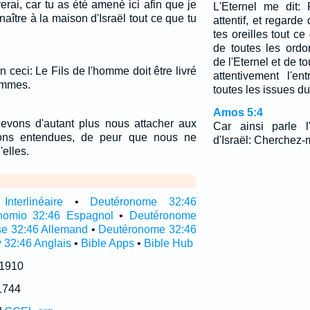
rai, car tu as été amené ici afin que je
L'Eternel me dit:
naître à la maison d'Israël tout ce que tu
attentif, et regard
tes oreilles tout ce
de toutes les ord
de l'Eternel et de t
 ceci: Le Fils de l'homme doit être livré
attentivement l'e
ommes.
toutes les issues du
Amos 5:4
evons d'autant plus nous attacher aux
Car ainsi parle l
ns entendues, de peur que nous ne
d'Israël: Cherchez-m
elles.
nterlinéaire
•
Deutéronome 32:46
nomio 32:46 Espagnol
•
Deutéronome
e 32:46 Allemand
•
Deutéronome 32:46
 32:46 Anglais
•
Bible Apps
•
Bible Hub
 1910
1744