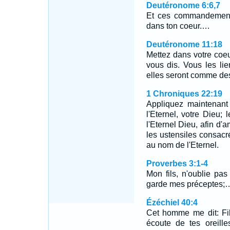
Deutéronome 6:6,7
Et ces commandements
dans ton coeur.…
Deutéronome 11:18
Mettez dans votre coe
vous dis. Vous les li
elles seront comme des
1 Chroniques 22:19
Appliquez maintenant
l'Eternel, votre Dieu; 
l'Eternel Dieu, afin d'a
les ustensiles consacr
au nom de l'Eternel.
Proverbes 3:1-4
Mon fils, n'oublie pa
garde mes préceptes;
Ézéchiel 40:4
Cet homme me dit: Fil
écoute de tes oreille