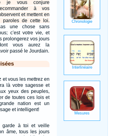
e je vous conjure
 recommander à vos
 observent et mettent en
s paroles de cette loi.
pas une chose sans
us; c'est votre vie, et
us prolongerez vos jours
ont vous aurez la
voir passé le Jourdain.
isées
 et vous les mettrez en
era là votre sagesse et
 aux yeux des peuples,
er de toutes ces lois et
 grande nation est un
age et intelligent!
 garde à toi et veille
ton âme, tous les jours