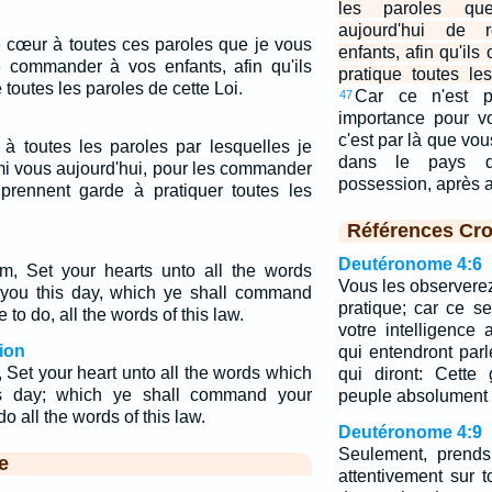
les paroles qu
aujourd'hui de
tre cœur à toutes ces paroles que je vous
enfants, afin qu'ils
 commander à vos enfants, afin qu'ils
pratique toutes le
 toutes les paroles de cette Loi.
Car ce n'est 
47
importance pour vo
c'est par là que vo
 à toutes les paroles par lesquelles je
dans le pays d
i vous aujourd'hui, pour les commander
possession, après a
s prennent garde à pratiquer toutes les
Références Cro
Deutéronome 4:6
m, Set your hearts unto all the words
Vous les observerez
 you this day, which ye shall command
pratique; car ce s
 to do, all the words of this law.
votre intelligence
ion
qui entendront parl
 Set your heart unto all the words which
qui diront: Cette
his day; which ye shall command your
peuple absolument s
do all the words of this law.
Deutéronome 4:9
Seulement, prends
e
attentivement sur 