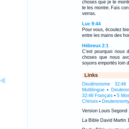
choses que je te montre
te les montre. Fais con
verras.
Luc 9:44
Pour vous, écoutez bien
entre les mains des h
Hébreux 2:1
C'est pourquoi nous d
choses que nous avo
soyons emportés loin d'
Links
Deutéronome 32:46 I
Multilingue
•
Deutero
32:46 Français
•
5 Mos
Chinois
•
Deuteronomy
Version Louis Segond
La Bible David Martin 