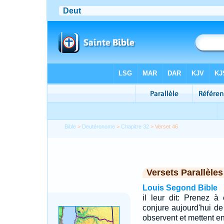
Bible
>
Deutéronome
>
Chapitre 32
> Verset 46
Versets Parallèles
Louis Segond Bible
il leur dit: Prenez à
conjure aujourd'hui de
observent et mettent en 