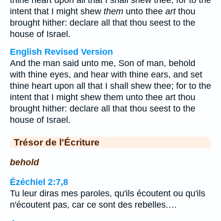
thine heart upon all that I shall shew thee; for to the
intent that I might shew
them
unto thee
art
thou
brought hither: declare all that thou seest to the
house of Israel.
English Revised Version
And the man said unto me, Son of man, behold
with thine eyes, and hear with thine ears, and set
thine heart upon all that I shall shew thee; for to the
intent that I might shew them unto thee art thou
brought hither: declare all that thou seest to the
house of Israel.
Trésor de l'Écriture
behold
Ézéchiel 2:7,8
Tu leur diras mes paroles, qu'ils écoutent ou qu'ils
n'écoutent pas, car ce sont des rebelles.…