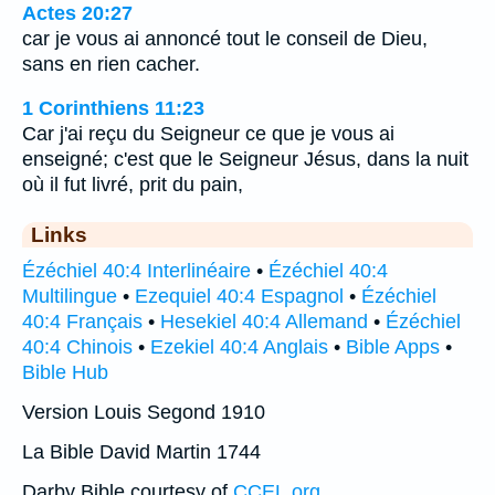
Actes 20:27
car je vous ai annoncé tout le conseil de Dieu,
sans en rien cacher.
1 Corinthiens 11:23
Car j'ai reçu du Seigneur ce que je vous ai
enseigné; c'est que le Seigneur Jésus, dans la nuit
où il fut livré, prit du pain,
Links
Ézéchiel 40:4 Interlinéaire
•
Ézéchiel 40:4
Multilingue
•
Ezequiel 40:4 Espagnol
•
Ézéchiel
40:4 Français
•
Hesekiel 40:4 Allemand
•
Ézéchiel
40:4 Chinois
•
Ezekiel 40:4 Anglais
•
Bible Apps
•
Bible Hub
Version Louis Segond 1910
La Bible David Martin 1744
Darby Bible courtesy of
CCEL.org
.