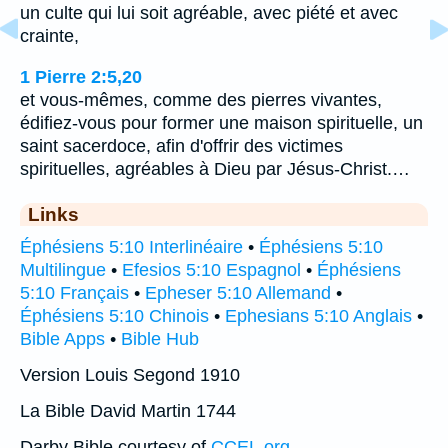
un culte qui lui soit agréable, avec piété et avec
crainte,
1 Pierre 2:5,20
et vous-mêmes, comme des pierres vivantes,
édifiez-vous pour former une maison spirituelle, un
saint sacerdoce, afin d'offrir des victimes
spirituelles, agréables à Dieu par Jésus-Christ.…
Links
Éphésiens 5:10 Interlinéaire
•
Éphésiens 5:10
Multilingue
•
Efesios 5:10 Espagnol
•
Éphésiens
5:10 Français
•
Epheser 5:10 Allemand
•
Éphésiens 5:10 Chinois
•
Ephesians 5:10 Anglais
•
Bible Apps
•
Bible Hub
Version Louis Segond 1910
La Bible David Martin 1744
Darby Bible courtesy of
CCEL.org
.