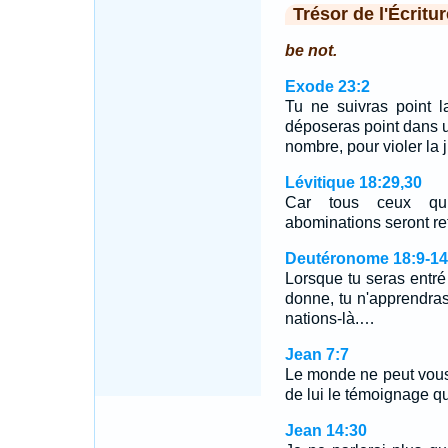
Trésor de l'Écritur
be not.
Exode 23:2
Tu ne suivras point l
déposeras point dans u
nombre, pour violer la j
Lévitique 18:29,30
Car tous ceux qui
abominations seront re
Deutéronome 18:9-14
Lorsque tu seras entré 
donne, tu n'apprendras
nations-là.…
Jean 7:7
Le monde ne peut vous h
de lui le témoignage q
Jean 14:30