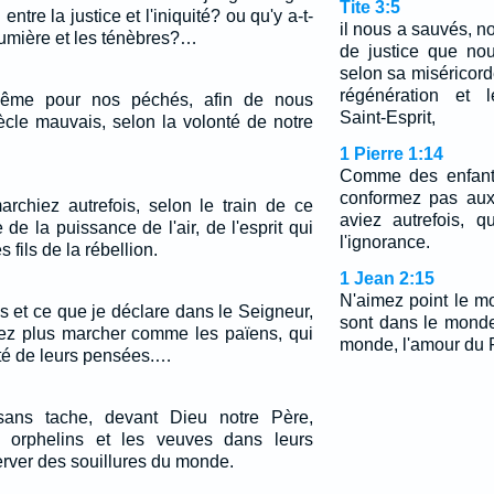
Tite 3:5
 entre la justice et l'iniquité? ou qu'y a-t-
il nous a sauvés, 
lumière et les ténèbres?…
de justice que nou
selon sa miséricord
régénération et 
-même pour nos péchés, afin de nous
Saint-Esprit,
ècle mauvais, selon la volonté de notre
1 Pierre 1:14
Comme des enfants
conformez pas aux
rchiez autrefois, selon le train de ce
aviez autrefois, 
de la puissance de l'air, de l'esprit qui
l'ignorance.
 fils de la rébellion.
1 Jean 2:15
N'aimez point le m
s et ce que je déclare dans le Seigneur,
sont dans le monde
ez plus marcher comme les païens, qui
monde, l'amour du Pè
té de leurs pensées.…
sans tache, devant Dieu notre Père,
es orphelins et les veuves dans leurs
éserver des souillures du monde.