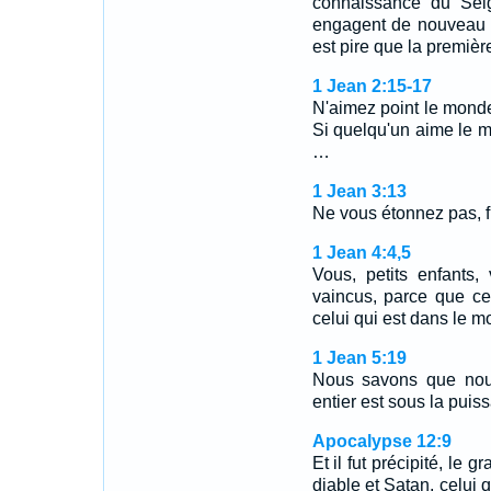
connaissance du Seig
engagent de nouveau e
est pire que la premièr
1 Jean 2:15-17
N'aimez point le monde
Si quelqu'un aime le mo
…
1 Jean 3:13
Ne vous étonnez pas, fr
1 Jean 4:4,5
Vous, petits enfants
vaincus, parce que ce
celui qui est dans le 
1 Jean 5:19
Nous savons que nou
entier est sous la puis
Apocalypse 12:9
Et il fut précipité, le 
diable et Satan, celui qu