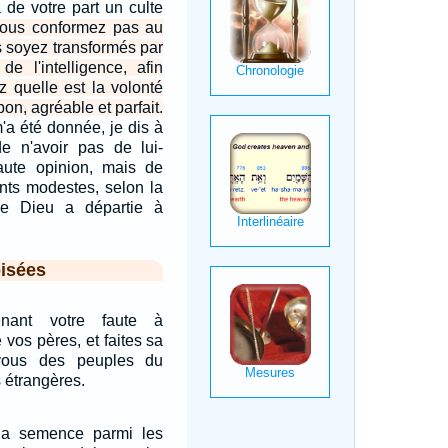
 de votre part un culte
ous conformez pas au
s soyez transformés par
de l'intelligence, afin
z quelle est la volonté
bon, agréable et parfait.
'a été donnée, je dis à
 n'avoir pas de lui-
ute opinion, mais de
ents modestes, selon la
e Dieu a départie à
isées
enant votre faute à
e vos pères, et faites sa
-vous des peuples du
 étrangères.
la semence parmi les