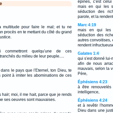
épines, c'est celu
e
mais en qui les s
séduction des ric
parole, et la renden
Marc 4:19
a multitude pour faire le mal; et tu ne
mais en qui les 
n procès en te mettant du côté du grand
séduction des rich
ustice.
autres convoitises, é
rendent infructueus
 commettront quelqu'une de ces
Galates 1:4
tranchés du milieu de leur peuple.…
qui s'est donné lu
afin de nous arra
mauvais, selon la v
dans le pays que l'Eternel, ton Dieu, te
Père,
 point à imiter les abominations de ces
Éphésiens 4:23
à être renouvelés 
intelligence,
aïr; moi, il me hait, parce que je rends
ue ses oeuvres sont mauvaises.
Éphésiens 4:24
et à revêtir l'hom
Dieu dans une just