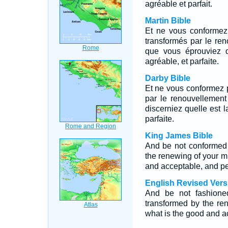
agréable et parfait.
Martin Bible
Et ne vous conformez 
transformés par le re
que vous éprouviez q
agréable, et parfaite.
Darby Bible
Et ne vous conformez 
par le renouvellemen
discerniez quelle est 
parfaite.
King James Bible
And be not conformed 
the renewing of your m
and acceptable, and per
English Revised Vers
And be not fashioned
transformed by the re
what is the good and ac