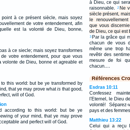
à Dieu, ce qui sera
raisonnable.
Ne v
2
siècle présent, mai
point à ce présent siècle, mais soyez
le renouvellement 
nouvellement de votre entendement, afin
que vous discernie
uelle est la volonté de Dieu, bonne,
de Dieu, ce qui est 
Par la grâce qui m
3
chacun de vous de
même une trop ha
pas à ce siecle; mais soyez transformes
revêtir des sentim
t de votre entendement, pour que vous
mesure de foi qu
la volonte de Dieu, bonne et agreable et
chacun.…
Références Cro
to this world: but be ye transformed by
Esdras 10:11
ind, that ye may prove what
is
that good,
Confessez maint
fect, will of God.
l'Eternel, le Dieu d
ion
volonté! Séparez
 according to this world: but be ye
pays et des femmes
newing of your mind, that ye may prove
Matthieu 13:22
ceptable and perfect will of God.
Celui qui a reçu 