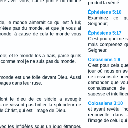
uère avec vous; car le prince du monde
produit la vérité.
Éphésiens 5:10
Examinez ce qu
e, le monde aimerait ce qui est à lui;
Seigneur;
'êtes pas du monde, et que je vous ai
Éphésiens 5:17
 monde, à cause de cela le monde vous
C'est pourquoi ne 
mais comprenez qu
Seigneur.
ole; et le monde les a haïs, parce qu'ils
Colossiens 1:9
 comme moi je ne suis pas du monde.
C'est pour cela qu
jour où nous en av
ne cessons de prie
monde est une folie devant Dieu. Aussi
demander que vous
s sages dans leur ruse.
connaissance de 
sagesse et intelligen
dont le dieu de ce siècle a aveuglé
Colossiens 3:10
ils ne vissent pas briller la splendeur de
et ayant revêtu l
de Christ, qui est l'image de Dieu.
renouvelle, dans 
l'image de celui qui 
ec les infidèles sous un joug étranger.