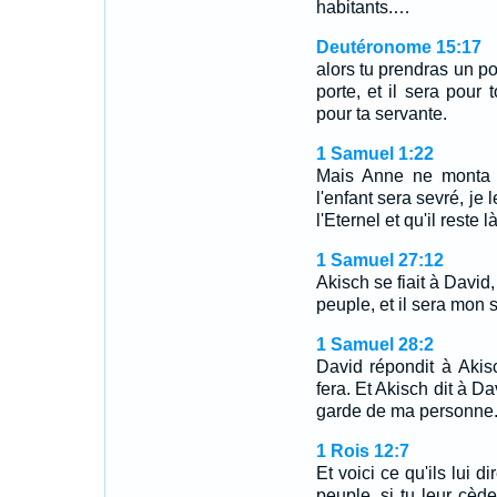
habitants.…
Deutéronome 15:17
alors tu prendras un poi
porte, et il sera pour
pour ta servante.
1 Samuel 1:22
Mais Anne ne monta p
l'enfant sera sevré, je 
l'Eternel et qu'il reste 
1 Samuel 27:12
Akisch se fiait à David, 
peuple, et il sera mon s
1 Samuel 28:2
David répondit à Akis
fera. Et Akisch dit à Da
garde de ma personne
1 Rois 12:7
Et voici ce qu'ils lui d
peuple, si tu leur cède