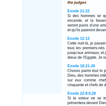
the judges
Exode 21:22
Si des hommes se que
enceinte, et la fasse
seront punis d'une am
et qu'ils paieront devan
Exode 12:12
Cette nuit-là, je passe
tous les premiers-né
jusqu'aux animaux, et j
dieux de l'Egypte. Je su
Exode 18:21-26
Choisis parmi tout le
Dieu, des hommes intèg
sur eux comme chefs
cinquante et chefs de 
Exode 22:8,9,28
Si le voleur ne se t
présentera devant Dieu,