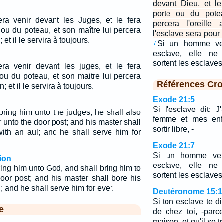
devant Dieu, et l
porte ou du potea
era venir devant les Juges, et le fera
percera l'oreille
 ou du poteau, et son maître lui percera
l'esclave sera pour
 et il le servira à toujours.
Si un homme ven
7
esclave, elle ne
sortent les esclave
era venir devant les juges, et le fera
ou du poteau, et son maitre lui percera
Références Cro
; et il le servira à toujours.
Exode 21:5
Si l'esclave dit:
bring him unto the judges; he shall also
femme et mes enf
r unto the door post; and his master shall
sortir libre, -
with an aul; and he shall serve him for
Exode 21:7
Si un homme vend
ion
esclave, elle ne
ring him unto God, and shall bring him to
sortent les esclaves
door post; and his master shall bore his
; and he shall serve him for ever.
Deutéronome 15:
Si ton esclave te di
e
de chez toi, -parce
maison, et qu'il se t