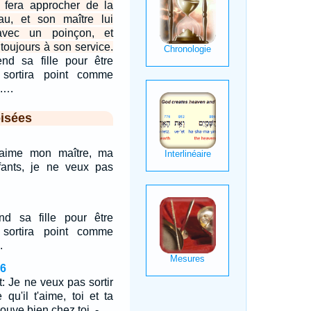
e fera approcher de la
u, et son maître lui
 avec un poinçon, et
 toujours à son service.
d sa fille pour être
 sortira point comme
s.…
isées
 J'aime mon maître, ma
ants, je ne veux pas
 sa fille pour être
 sortira point comme
.
16
t: Je ne veux pas sortir
 qu'il t'aime, toi et ta
rouve bien chez toi, -