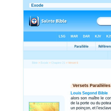
Bible
>
Exode
>
Chapitre 21
> Verset 6
Versets Parallèles
Louis Segond Bible
alors son maître le co
de la porte ou du poteau
un poinçon, et l'esclav