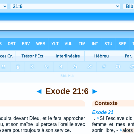
◄
Exode 21:6
►
Contexte
Exode 21
nduira devant Dieu, et le fera approcher
…
Si l'esclave dit
5
, et son maître lui percera l'oreille avec
femme et mes enf
e sera pour toujours à son service.
sortir libre, -
alors
6