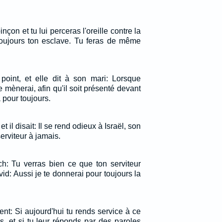
nçon et tu lui perceras l'oreille contre la
 toujours ton esclave. Tu feras de même
oint, et elle dit à son mari: Lorsque
le mènerai, afin qu'il soit présenté devant
là pour toujours.
et il disait: Il se rend odieux à Israël, son
erviteur à jamais.
ch: Tu verras bien ce que ton serviteur
vid: Aussi je te donnerai pour toujours la
.
irent: Si aujourd'hui tu rends service à ce
s, et si tu leur réponds par des paroles