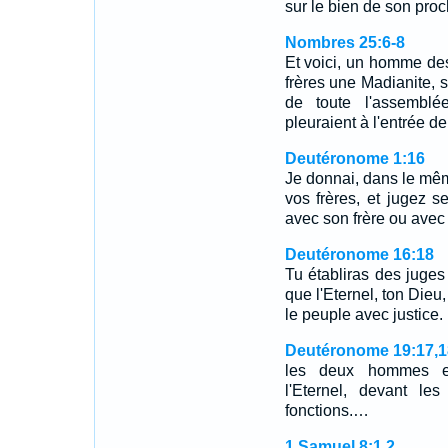
sur le bien de son pro
Nombres 25:6-8
Et voici, un homme des
frères une Madianite, 
de toute l'assemblée
pleuraient à l'entrée d
Deutéronome 1:16
Je donnai, dans le mêm
vos frères, et jugez s
avec son frère ou avec 
Deutéronome 16:18
Tu établiras des juges 
que l'Eternel, ton Dieu,
le peuple avec justice.
Deutéronome 19:17,1
les deux hommes en 
l'Eternel, devant les
fonctions.…
1 Samuel 8:1,2