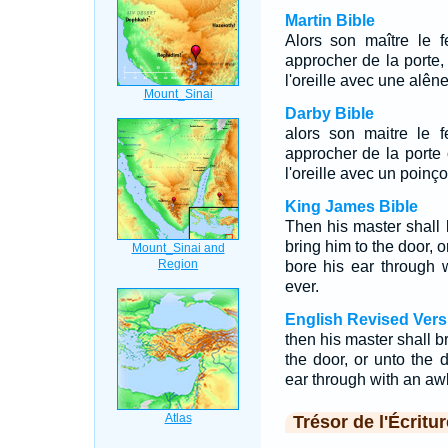
Martin Bible
Alors son maître le f
approcher de la porte,
l'oreille avec une alêne;
Darby Bible
alors son maitre le f
approcher de la porte 
l'oreille avec un poinçon
King James Bible
Then his master shall 
bring him to the door, o
bore his ear through 
ever.
English Revised Vers
then his master shall b
the door, or unto the 
ear through with an awl
Trésor de l'Écritur