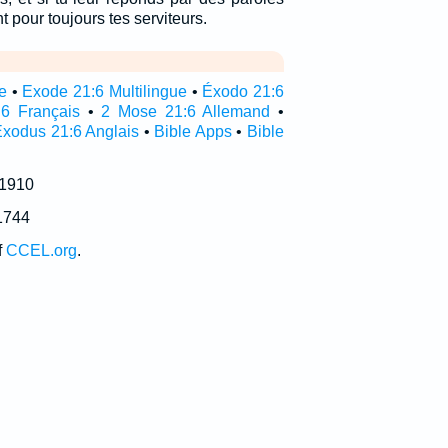
nt pour toujours tes serviteurs.
e
•
Exode 21:6 Multilingue
•
Éxodo 21:6
6 Français
•
2 Mose 21:6 Allemand
•
Exodus 21:6 Anglais
•
Bible Apps
•
Bible
 1910
1744
f
CCEL.org
.