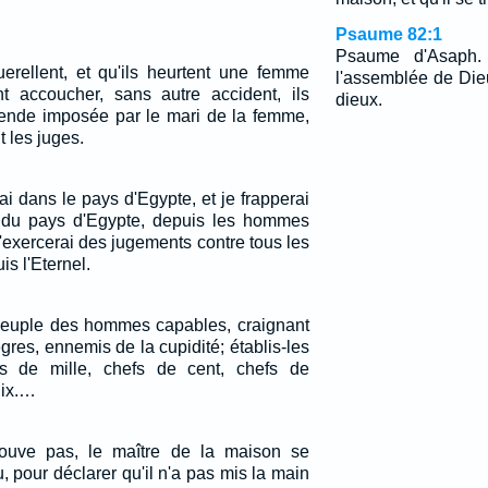
Psaume 82:1
Psaume d'Asaph.
rellent, et qu'ils heurtent une femme
l'assemblée de Dieu
nt accoucher, sans autre accident, ils
dieux.
ende imposée par le mari de la femme,
t les juges.
rai dans le pays d'Egypte, et je frapperai
s du pays d'Egypte, depuis les hommes
'exercerai des jugements contre tous les
is l'Eternel.
 peuple des hommes capables, craignant
res, ennemis de la cupidité; établis-les
 de mille, chefs de cent, chefs de
dix.…
rouve pas, le maître de la maison se
 pour déclarer qu'il n'a pas mis la main