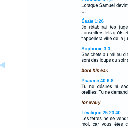
Lorsque Samuel devint vi
…
Ésaïe 1:26
Je rétablirai tes juge
conseillers tels qu'ils
t'appellera ville de la ju
Sophonie 3:3
Ses chefs au milieu d'e
sont des loups du soir 
bore his ear.
Psaume 40:6-8
Tu ne désires ni sacr
oreilles; Tu ne demand
for every
Lévitique 25:23,40
Les terres ne se vendro
moi, car vous êtes 