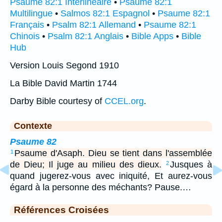
Psaume 82:1 Interlinéaire
•
Psaume 82:1
Multilingue
•
Salmos 82:1 Espagnol
•
Psaume 82:1
Français
•
Psalm 82:1 Allemand
•
Psaume 82:1
Chinois
•
Psalm 82:1 Anglais
•
Bible Apps
•
Bible
Hub
Version Louis Segond 1910
La Bible David Martin 1744
Darby Bible courtesy of
CCEL.org
.
Contexte
Psaume 82
Psaume d'Asaph. Dieu se tient dans l'assemblée
1
de Dieu; Il juge au milieu des dieux.
Jusques à
2
quand jugerez-vous avec iniquité, Et aurez-vous
égard à la personne des méchants? Pause.…
Références Croisées