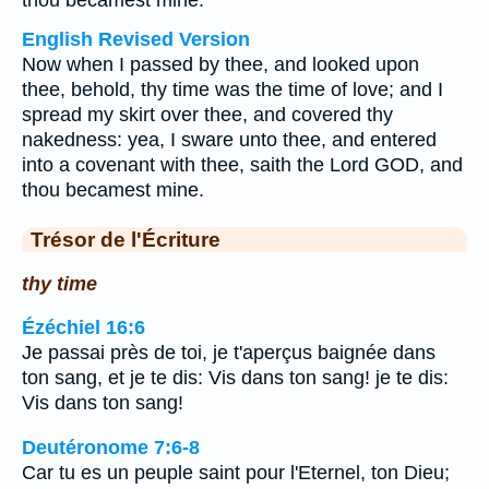
thou becamest mine.
English Revised Version
Now when I passed by thee, and looked upon
thee, behold, thy time was the time of love; and I
spread my skirt over thee, and covered thy
nakedness: yea, I sware unto thee, and entered
into a covenant with thee, saith the Lord GOD, and
thou becamest mine.
Trésor de l'Écriture
thy time
Ézéchiel 16:6
Je passai près de toi, je t'aperçus baignée dans
ton sang, et je te dis: Vis dans ton sang! je te dis:
Vis dans ton sang!
Deutéronome 7:6-8
Car tu es un peuple saint pour l'Eternel, ton Dieu;