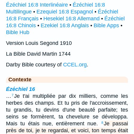
Ézéchiel 16:8 Interlinéaire
•
Ézéchiel 16:8
Multilingue
•
Ezequiel 16:8 Espagnol
•
Ézéchiel
16:8 Français
•
Hesekiel 16:8 Allemand
•
Ézéchiel
16:8 Chinois
•
Ezekiel 16:8 Anglais
•
Bible Apps
•
Bible Hub
Version Louis Segond 1910
La Bible David Martin 1744
Darby Bible courtesy of
CCEL.org
.
Contexte
Ézéchiel 16
…
Je t'ai multipliée par dix milliers, comme les
7
herbes des champs. Et tu pris de l'accroissement,
tu grandis, tu devins d'une beauté parfaite; tes
seins se formèrent, ta chevelure se développa.
Mais tu étais nue, entièrement nue.
Je passai
8
près de toi, je te regardai, et voici, ton temps était