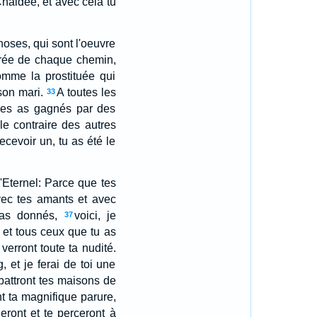
Chaldée, et avec cela tu
choses, qui sont l'oeuvre
ntrée de chaque chemin,
omme la prostituée qui
son mari.
A toutes les
33
u les as gagnés par des
le contraire des autres
ecevoir un, tu as été le
l'Eternel: Parce que tes
avec tes amants et avec
 as donnés,
voici, je
37
 et tous ceux que tu as
 verront toute ta nudité.
 et je ferai de toi une
 abattront tes maisons de
ont ta magnifique parure,
deront et te perceront à