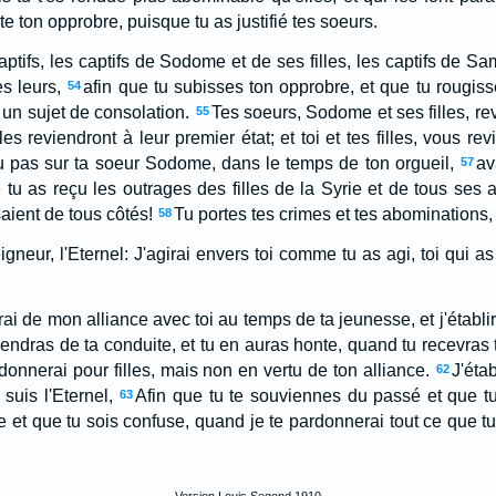
e ton opprobre, puisque tu as justifié tes soeurs.
ptifs, les captifs de Sodome et de ses filles, les captifs de Sama
es leurs,
afin que tu subisses ton opprobre, et que tu rougiss
54
s un sujet de consolation.
Tes soeurs, Sodome et ses filles, re
55
les reviendront à leur premier état; et toi et tes filles, vous r
u pas sur ta soeur Sodome, dans le temps de ton orgueil,
av
57
 tu as reçu les outrages des filles de la Syrie et de tous ses a
saient de tous côtés!
Tu portes tes crimes et tes abominations, d
58
igneur, l'Eternel: J'agirai envers toi comme tu as agi, toi qui 
i de mon alliance avec toi au temps de ta jeunesse, et j'établir
iendras de ta conduite, et tu en auras honte, quand tu recevras
s donnerai pour filles, mais non en vertu de ton alliance.
J'éta
62
 suis l'Eternel,
Afin que tu te souviennes du passé et que tu
63
 et que tu sois confuse, quand je te pardonnerai tout ce que tu a