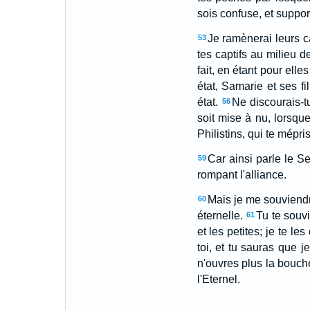
sois confuse, et support
Je ramènerai leurs ca
53
tes captifs au milieu d
fait, en étant pour elle
état, Samarie et ses fil
état.
Ne discourais-t
56
soit mise à nu, lorsque
Philistins, qui te mépri
Car ainsi parle le Se
59
rompant l'alliance.
Mais je me souviendra
60
éternelle.
Tu te souv
61
et les petites; je te le
toi, et tu sauras que je
n'ouvres plus la bouche
l'Eternel.