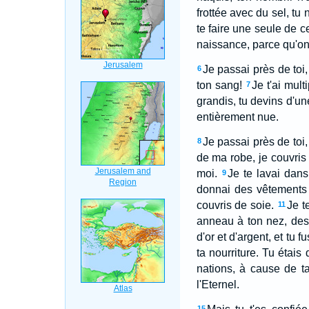
frottée avec du sel, t
te faire une seule de c
naissance, parce qu'on 
Je passai près de toi,
6
ton sang!
Je t'ai mul
7
grandis, tu devins d'un
entièrement nue.
Je passai près de toi,
8
de ma robe, je couvris ta
moi.
Je te lavai dans 
9
donnai des vêtements b
couvris de soie.
Je t
11
anneau à ton nez, des 
d'or et d'argent, et tu f
ta nourriture. Tu étais
nations, à cause de ta 
l'Eternel.
15