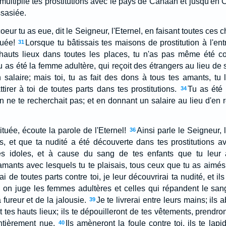
multiplié tes prostitutions avec le pays de Canaan et jusqu'en 
ssasiée.
oeur tu as eue, dit le Seigneur, l'Eternel, en faisant toutes ces 
tuée!
Lorsque tu bâtissais tes maisons de prostitution à l'e
31
s hauts lieux dans toutes les places, tu n'as pas même été c
u as été la femme adultère, qui reçoit des étrangers au lieu de 
 salaire; mais toi, tu as fait des dons à tous tes amants, t
ttirer à toi de toutes parts dans tes prostitutions.
Tu as été 
34
n ne te recherchait pas; et en donnant un salaire au lieu d'en r
ituée, écoute la parole de l'Eternel!
Ainsi parle le Seigneur, 
36
és, et que ta nudité a été découverte dans tes prostitutions 
es idoles, et à cause du sang de tes enfants que tu leur
amants avec lesquels tu te plaisais, tous ceux que tu as aimés
i de toutes parts contre toi, je leur découvrirai ta nudité, et ils
on juge les femmes adultères et celles qui répandent le sang,
 fureur et de la jalousie.
Je te livrerai entre leurs mains; ils
39
nt tes hauts lieux; ils te dépouilleront de tes vêtements, prendr
entièrement nue.
Ils amèneront la foule contre toi, ils te lapi
40