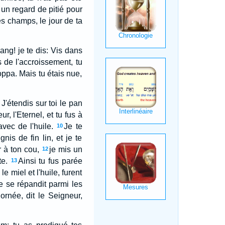
i un regard de pitié pour
es champs, le jour de ta
ang! je te dis: Vis dans
s de l'accroissement, tu
oppa. Mais tu étais nue,
 J'étendis sur toi le pan
ur, l'Eternel, et tu fus à
avec de l'huile.
Je te
10
is de fin lin, et je te
r à ton cou,
je mis un
12
te.
Ainsi tu fus parée
13
le miel et l'huile, furent
 se répandit parmi les
 ornée, dit le Seigneur,