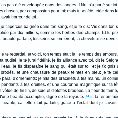
u n'as pas été enveloppée dans des langes.
Nul n'a porté sur to
5
es choses, par compassion pour toi; mais tu as été jetée dans l
avait horreur de toi.
 je t'aperçus baignée dans ton sang, et je te dis: Vis dans ton s
tipliée par dix milliers, comme les herbes des champs. Et tu pri
e beauté parfaite; tes seins se formèrent, ta chevelure se dével
 je te regardai, et voici, ton temps était là, le temps des amours.
 nudité, je te jurai fidélité, je fis alliance avec toi, dit le Seigne
l'eau, je fis disparaître le sang qui était sur toi, et je t'oignis 
rodés, et une chaussure de peaux teintes en bleu; je te ceign
e parai d'ornements: je mis des bracelets à tes mains, un collie
pendants à tes oreilles, et une couronne magnifique sur ta tê
us vêtue de fin lin, de soie et d'étoffes brodées. La fleur de farine, 
 d'une beauté accomplie, digne de la royauté.
Et ta renommée
14
beauté; car elle était parfaite, grâce à l'éclat dont je t'avais