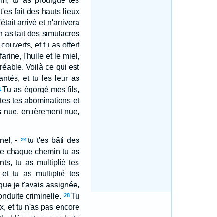
om; tu as prodigué tes
t'es fait des hauts lieux
tait arrivé et n'arrivera
en as fait des simulacres
ouverts, et tu as offert
arine, l'huile et le miel,
éable. Voilà ce qui est
fantés, et tu les leur as
Tu as égorgé mes fils,
1
tes tes abominations et
s nue, entièrement nue,
nel, -
tu t'es bâti des
24
 de chaque chemin tu as
ts, tu as multiplié tes
et tu as multiplié tes
 que je t'avais assignée,
conduite criminelle.
Tu
28
ux, et tu n'as pas encore