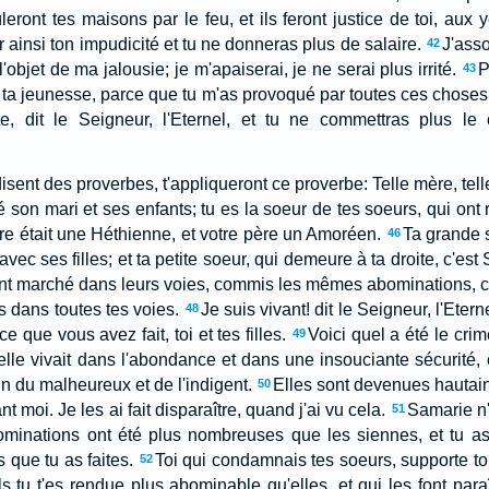
ûleront tes maisons par le feu, et ils feront justice de toi, aux
 ainsi ton impudicité et tu ne donneras plus de salaire.
J'asso
42
l'objet de ma jalousie; je m'apaiserai, je ne serai plus irrité.
P
43
a jeunesse, parce que tu m'as provoqué par toutes ces choses, v
te, dit le Seigneur, l'Eternel, et tu ne commettras plus le
isent des proverbes, t'appliqueront ce proverbe: Telle mère, telle 
 son mari et ses enfants; tu es la soeur de tes soeurs, qui ont
ère était une Héthienne, et votre père un Amoréen.
Ta grande 
46
vec ses filles; et ta petite soeur, qui demeure à ta droite, c'est
t marché dans leurs voies, commis les mêmes abominations, c'ét
s dans toutes tes voies.
Je suis vivant! dit le Seigneur, l'Eter
48
 ce que vous avez fait, toi et tes filles.
Voici quel a été le cri
49
 elle vivait dans l'abondance et dans une insouciante sécurité, el
n du malheureux et de l'indigent.
Elles sont devenues hautain
50
moi. Je les ai fait disparaître, quand j'ai vu cela.
Samarie n'
51
minations ont été plus nombreuses que les siennes, et tu as 
 que tu as faites.
Toi qui condamnais tes soeurs, supporte t
52
 tu t'es rendue plus abominable qu'elles, et qui les font paraî