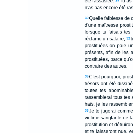
été rassasiée.
Tu as 
29
n'as pas encore été ra
Quelle faiblesse de c
30
d'une maîtresse prosti
lorsque tu faisais te
réclame un salaire;
t
32
prostituées on paie un
présents, afin de les a
prostituées, parce qu'o
contraire des autres.
C'est pourquoi, prost
35
trésors ont été dissip
toutes tes abominabl
rassemblerai tous tes 
haïs, je les rassemblera
Je te jugerai comme 
38
victime sanglante de la
prostitution et détruiro
et te laisseront nue, 