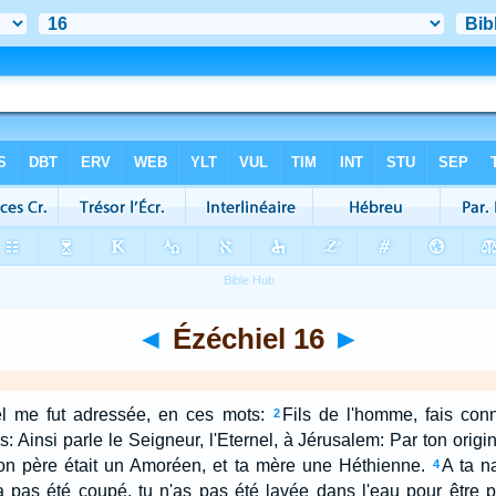
◄
Ézéchiel 16
►
el me fut adressée, en ces mots:
Fils de l'homme, fais con
2
s: Ainsi parle le Seigneur, l'Eternel, à Jérusalem: Par ton origi
n père était un Amoréen, et ta mère une Héthienne.
A ta n
4
a pas été coupé, tu n'as pas été lavée dans l'eau pour être pu