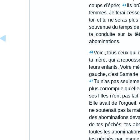
coups d'épée;
ils br
41
femmes. Je ferai cesser
toi, et tu ne seras plus 
souvenue du temps de t
ta conduite sur ta tê
abominations.
Voici, tous ceux qui d
44
ta mère, qui a repoussé
leurs enfants. Votre m
gauche, c'est Samarie a
Tu n'as pas seulemen
47
plus corrompue qu'elle
ses filles n'ont pas fait
Elle avait de l'orgueil,
ne soutenait pas la mai
des abominations devant 
de tes péchés; tes abo
toutes les abominations
tes péchés par lesquels