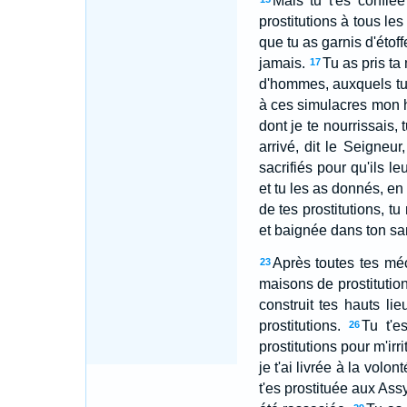
Mais tu t'es confié
prostitutions à tous les
que tu as garnis d'étoff
jamais.
Tu as pris ta
17
d'hommes, auxquels tu 
à ces simulacres mon 
dont je te nourrissais
arrivé, dit le Seigneur,
sacrifiés pour qu'ils le
et tu les as donnés, en
de tes prostitutions, 
et baignée dans ton sa
Après toutes tes méch
23
maisons de prostitution
construit tes hauts li
prostitutions.
Tu t'e
26
prostitutions pour m'irrit
je t'ai livrée à la volo
t'es prostituée aux Assy