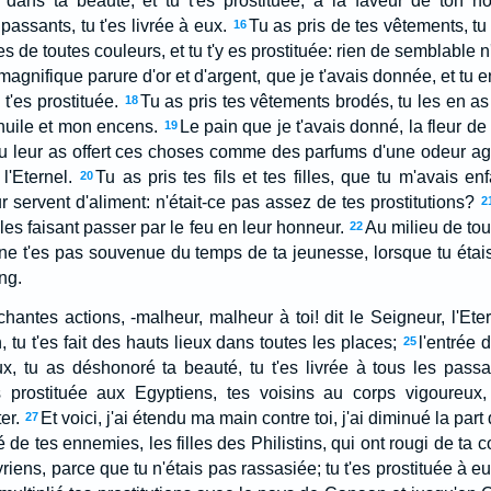
e dans ta beauté, et tu t'es prostituée, à la faveur de ton n
 passants, tu t'es livrée à eux.
Tu as pris de tes vêtements, tu 
16
es de toutes couleurs, et tu t'y es prostituée: rien de semblable n'é
 magnifique parure d'or et d'argent, que je t'avais donnée, et tu 
t'es prostituée.
Tu as pris tes vêtements brodés, tu les en as c
18
huile et mon encens.
Le pain que je t'avais donné, la fleur de f
19
, tu leur as offert ces choses comme des parfums d'une odeur agr
 l'Eternel.
Tu as pris tes fils et tes filles, que tu m'avais en
20
ur servent d'aliment: n'était-ce pas assez de tes prostitutions?
2
 les faisant passer par le feu en leur honneur.
Au milieu de tou
22
tu ne t'es pas souvenue du temps de ta jeunesse, lorsque tu étai
ng.
antes actions, -malheur, malheur à toi! dit le Seigneur, l'Eter
, tu t'es fait des hauts lieux dans toutes les places;
l'entrée
25
eux, tu as déshonoré ta beauté, tu t'es livrée à tous les passan
s prostituée aux Egyptiens, tes voisins au corps vigoureux, 
er.
Et voici, j'ai étendu ma main contre toi, j'ai diminué la part
27
nté de tes ennemies, les filles des Philistins, qui ont rougi de ta 
riens, parce que tu n'étais pas rassasiée; tu t'es prostituée à e