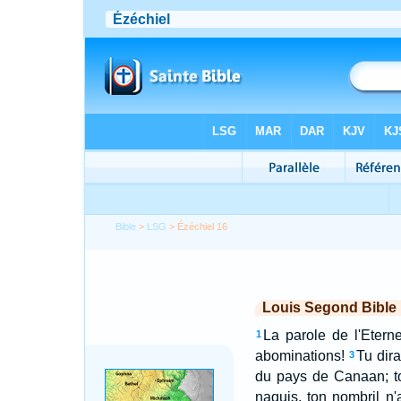
Bible
>
LSG
> Ézéchiel 16
Louis Segond Bible
La parole de l'Etern
1
abominations!
Tu dira
3
du pays de Canaan; to
naquis, ton nombril n'