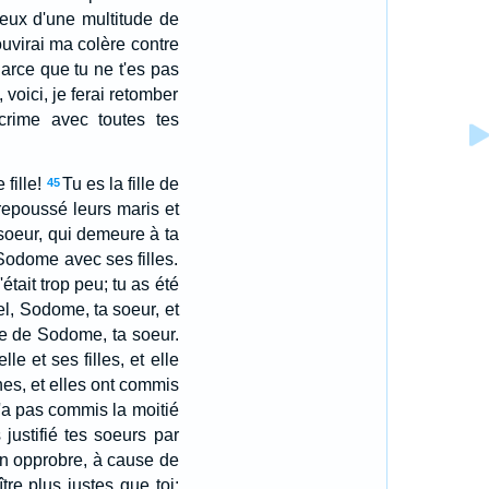
 yeux d'une multitude de
uvirai ma colère contre
arce que tu ne t'es pas
oici, je ferai retomber
 crime avec toutes tes
fille!
Tu es la fille de
45
 repoussé leurs maris et
soeur, qui demeure à ta
 Sodome avec ses filles.
ait trop peu; tu as été
nel, Sodome, ta soeur, et
me de Sodome, ta soeur.
le et ses filles, et elle
es, et elles ont commis
a pas commis la moitié
justifié tes soeurs par
on opprobre, à cause de
tre plus justes que toi;