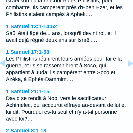
Israël sortit à la rencontre des Philistins, pour
combattre. Ils campèrent près d'Eben-Ezer, et les
Philistins étaient campés à Aphek.…
1 Samuel 13:1-14:52
Saül était âgé de... ans, lorsqu'il devint roi, et il
avait déjà régné deux ans sur Israël.…
1 Samuel 17:1-58
Les Philistins réunirent leurs armées pour faire la
guerre, et ils se rassemblèrent à Soco, qui
appartient à Juda; ils campèrent entre Soco et
Azéka, à Ephès-Dammim.…
1 Samuel 21:1-15
David se rendit à Nob, vers le sacrificateur
Achimélec, qui accourut effrayé au-devant de lui et
lui dit: Pourquoi es-tu seul et n'y a-t-il personne
avec toi?…
2 Samuel 8:1-18