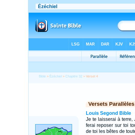
Bible
>
Ézéchiel
>
Chapitre 32
> Verset 4
Versets Parallèles
Louis Segond Bible
Je te laisserai à terre,
ferai reposer sur toi t
de toi les bêtes de toute