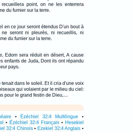
 recueillera point, on ne les enterrera
me du fumier sur la terre.
el en ce jour seront étendus D'un bout à
s ne seront ni pleurés, ni recueillis, ni
me du fumier sur la terre.
e, Edom sera réduit en désert, A cause
es enfants de Juda, Dont ils ont répandu
leur pays.
tenait dans le soleil. Et il cria d'une voix
 oiseaux qui volaient par le milieu du ciel:
s pour le grand festin de Dieu,…
néaire
•
Ézéchiel 32:4 Multilingue
•
ol
•
Ézéchiel 32:4 Français
•
Hesekiel
el 32:4 Chinois
•
Ezekiel 32:4 Anglais
•