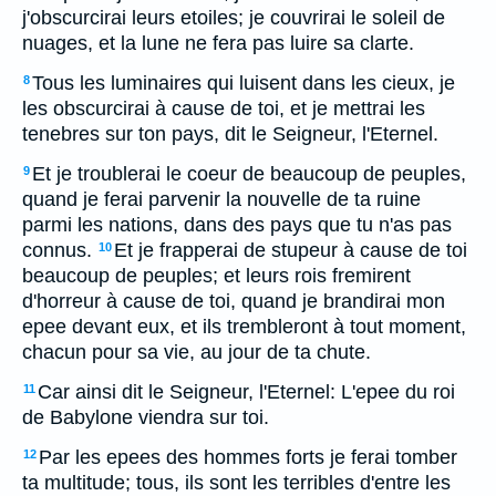
j'obscurcirai leurs etoiles; je couvrirai le soleil de
nuages, et la lune ne fera pas luire sa clarte.
Tous les luminaires qui luisent dans les cieux, je
8
les obscurcirai à cause de toi, et je mettrai les
tenebres sur ton pays, dit le Seigneur, l'Eternel.
Et je troublerai le coeur de beaucoup de peuples,
9
quand je ferai parvenir la nouvelle de ta ruine
parmi les nations, dans des pays que tu n'as pas
connus.
Et je frapperai de stupeur à cause de toi
10
beaucoup de peuples; et leurs rois fremirent
d'horreur à cause de toi, quand je brandirai mon
epee devant eux, et ils trembleront à tout moment,
chacun pour sa vie, au jour de ta chute.
Car ainsi dit le Seigneur, l'Eternel: L'epee du roi
11
de Babylone viendra sur toi.
Par les epees des hommes forts je ferai tomber
12
ta multitude; tous, ils sont les terribles d'entre les