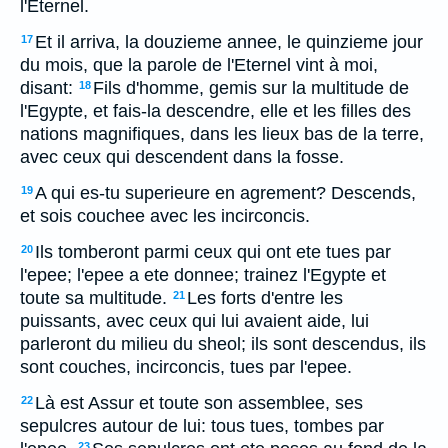
l'Eternel.
Et il arriva, la douzieme annee, le quinzieme jour
17
du mois, que la parole de l'Eternel vint à moi,
disant:
Fils d'homme, gemis sur la multitude de
18
l'Egypte, et fais-la descendre, elle et les filles des
nations magnifiques, dans les lieux bas de la terre,
avec ceux qui descendent dans la fosse.
A qui es-tu superieure en agrement? Descends,
19
et sois couchee avec les incirconcis.
Ils tomberont parmi ceux qui ont ete tues par
20
l'epee; l'epee a ete donnee; trainez l'Egypte et
toute sa multitude.
Les forts d'entre les
21
puissants, avec ceux qui lui avaient aide, lui
parleront du milieu du sheol; ils sont descendus, ils
sont couches, incirconcis, tues par l'epee.
Là est Assur et toute son assemblee, ses
22
sepulcres autour de lui: tous tues, tombes par
23