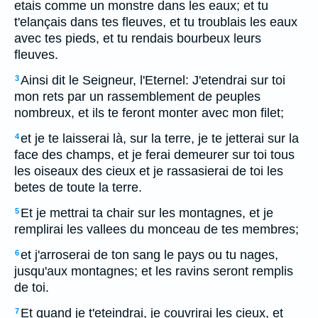
etais comme un monstre dans les eaux; et tu
t'elançais dans tes fleuves, et tu troublais les eaux
avec tes pieds, et tu rendais bourbeux leurs
fleuves.
Ainsi dit le Seigneur, l'Eternel: J'etendrai sur toi
3
mon rets par un rassemblement de peuples
nombreux, et ils te feront monter avec mon filet;
et je te laisserai là, sur la terre, je te jetterai sur la
4
face des champs, et je ferai demeurer sur toi tous
les oiseaux des cieux et je rassasierai de toi les
betes de toute la terre.
Et je mettrai ta chair sur les montagnes, et je
5
remplirai les vallees du monceau de tes membres;
et j'arroserai de ton sang le pays ou tu nages,
6
jusqu'aux montagnes; et les ravins seront remplis
de toi.
Et quand je t'eteindrai, je couvrirai les cieux, et
7