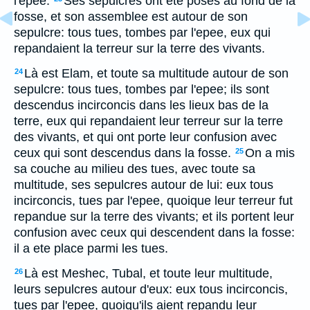
l'epee.
Ses sepulcres ont ete poses au fond de la
fosse, et son assemblee est autour de son
sepulcre: tous tues, tombes par l'epee, eux qui
repandaient la terreur sur la terre des vivants.
Là est Elam, et toute sa multitude autour de son
24
sepulcre: tous tues, tombes par l'epee; ils sont
descendus incirconcis dans les lieux bas de la
terre, eux qui repandaient leur terreur sur la terre
des vivants, et qui ont porte leur confusion avec
ceux qui sont descendus dans la fosse.
On a mis
25
sa couche au milieu des tues, avec toute sa
multitude, ses sepulcres autour de lui: eux tous
incirconcis, tues par l'epee, quoique leur terreur fut
repandue sur la terre des vivants; et ils portent leur
confusion avec ceux qui descendent dans la fosse:
il a ete place parmi les tues.
Là est Meshec, Tubal, et toute leur multitude,
26
leurs sepulcres autour d'eux: eux tous incirconcis,
tues par l'epee, quoiqu'ils aient repandu leur