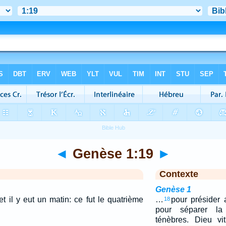
◄
Genèse 1:19
►
Contexte
Genèse 1
 et il y eut un matin: ce fut le quatrième
…
pour présider a
18
pour séparer la
ténèbres. Dieu vi