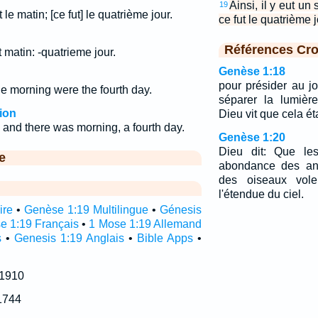
Ainsi, il y eut un 
19
ut le matin; [ce fut] le quatrième jour.
ce fut le quatrième j
Références Cro
eut matin: -quatrieme jour.
Genèse 1:18
pour présider au jo
e morning were the fourth day.
séparer la lumièr
ion
Dieu vit que cela ét
and there was morning, a fourth day.
Genèse 1:20
Dieu dit: Que le
e
abondance des ani
des oiseaux vole
l'étendue du ciel.
ire
•
Genèse 1:19 Multilingue
•
Génesis
e 1:19 Français
•
1 Mose 1:19 Allemand
s
•
Genesis 1:19 Anglais
•
Bible Apps
•
 1910
1744