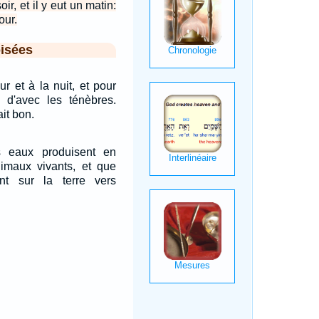
soir, et il y eut un matin:
our.
isées
ur et à la nuit, et pour
e d'avec les ténèbres.
ait bon.
s eaux produisent en
maux vivants, et que
nt sur la terre vers