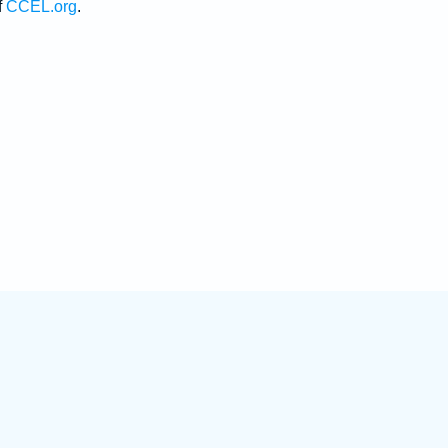
f
CCEL.org
.