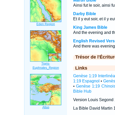
Martin Bible
Ainsi fut le soir, ainsi f
Darby Bible
Et il y eut soir, et il y 
King James Bible
And the evening and th
English Revised Vers
And there was evening 
Trésor de l'Écritur
Links
Genèse 1:19 Interlinéa
1:19 Espagnol
•
Genès
•
Genèse 1:19 Chinoi
Bible Hub
Version Louis Segond
La Bible David Martin 