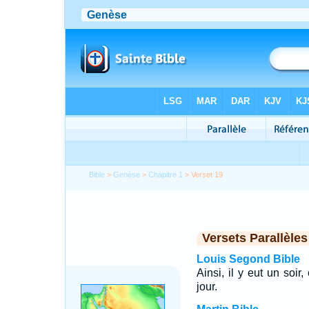
Bible
>
Genèse
>
Chapitre 1
> Verset 19
Versets Parallèles
Louis Segond Bible
Ainsi, il y eut un soir,
jour.