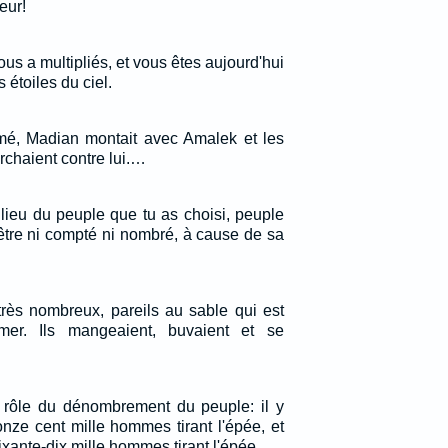
eur!
ous a multipliés, et vous êtes aujourd'hui
étoiles du ciel.
mé, Madian montait avec Amalek et les
marchaient contre lui.…
ilieu du peuple que tu as choisi, peuple
être ni compté ni nombré, à cause de sa
 très nombreux, pareils au sable qui est
er. Ils mangeaient, buvaient et se
 rôle du dénombrement du peuple: il y
onze cent mille hommes tirant l'épée, et
xante-dix mille hommes tirant l'épée.