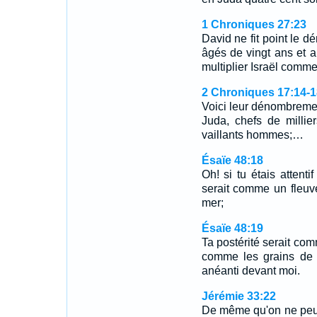
1 Chroniques 27:23
David ne fit point le d
âgés de vingt ans et a
multiplier Israël comme 
2 Chroniques 17:14-1
Voici leur dénombremen
Juda, chefs de millier
vaillants hommes;…
Ésaïe 48:18
Oh! si tu étais atten
serait comme un fleuv
mer;
Ésaïe 48:19
Ta postérité serait comm
comme les grains de s
anéanti devant moi.
Jérémie 33:22
De même qu'on ne peut