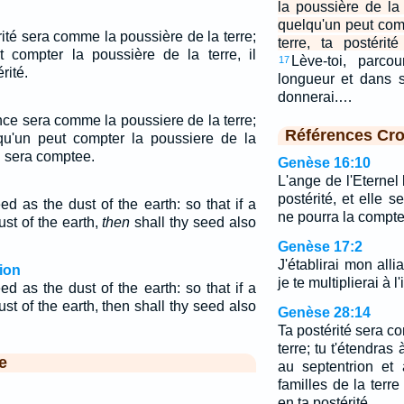
la poussière de la 
quelqu'un peut com
érité sera comme la poussière de la terre;
terre, ta postéri
 compter la poussière de la terre, il
Lève-toi, parc
17
rité.
longueur et dans s
donnerai.…
nce sera comme la poussiere de la terre;
Références Cro
qu'un peut compter la poussiere de la
i sera comptee.
Genèse 16:10
L'ange de l'Eternel l
postérité, et elle 
d as the dust of the earth: so that if a
ne pourra la compte
st of the earth,
then
shall thy seed also
Genèse 17:2
J'établirai mon alli
ion
je te multiplierai à l'i
d as the dust of the earth: so that if a
t of the earth, then shall thy seed also
Genèse 28:14
Ta postérité sera c
terre; tu t'étendras à
e
au septentrion et 
familles de la terre
en ta postérité.