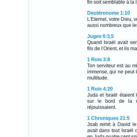
fin soit semblable à la l
Deutéronome 1:10
L'Eternel, votre Dieu, v
aussi nombreux que les 
Juges 6:3,5
Quand Israël avait se
fils de l'Orient, et ils 
1 Rois 3:8
Ton serviteur est au m
immense, qui ne peut 
multitude.
1 Rois 4:20
Juda et Israël étaient
sur le bord de la m
réjouissaient.
1 Chroniques 21:5
Joab remit à David le
avait dans tout Israël 
en Juda quatre cent soi