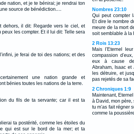
de nation, et je te bénirai; je rendrai ton
 une source de bénédiction.…
Nombres 23:10
Qui peut compter 
Et dire le nombre d
t dehors, il dit: Regarde vers le ciel, et
meure de la mort de
 peux les compter. Et il lui dit: Telle sera
soit semblable à la 
2 Rois 13:23
Mais l'Eternel leur
'infini, je ferai de toi des nations; et des
compassion d'eux, 
eux à cause de
Abraham, Isaac et 
les détruire, et jus
certainement une nation grande et
pas rejetés de sa fa
ont bénies toutes les nations de la terre.
2 Chroniques 1:9
Maintenant, Eterne
on du fils de ta servante; car il est ta
à David, mon père,
tu m'as fait régner
comme la poussière 
iplierai ta postérité, comme les étoiles du
e qui est sur le bord de la mer; et ta