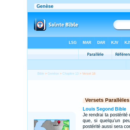
Bible
>
Genèse
>
Chapitre 13
> Verset 16
Versets Parallèles
Louis Segond Bible
Je rendrai ta postérité
que, si quelqu'un peu
postérité aussi sera c