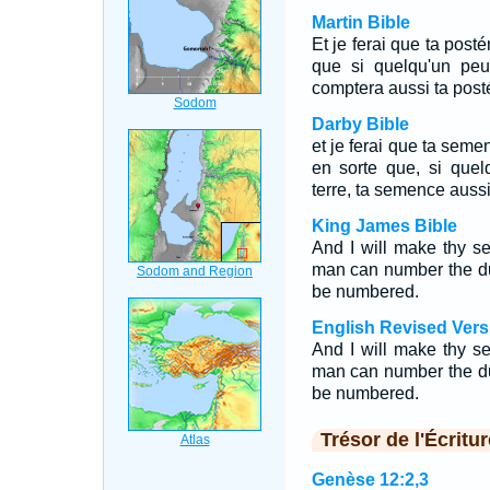
Martin Bible
Et je ferai que ta post
que si quelqu'un peut
comptera aussi ta posté
Darby Bible
et je ferai que ta seme
en sorte que, si quel
terre, ta semence auss
King James Bible
And I will make thy see
man can number the du
be numbered.
English Revised Vers
And I will make thy see
man can number the dus
be numbered.
Trésor de l'Écritur
Genèse 12:2,3