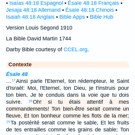
•
Isaías 48:18 Espagnol
•
Ésaïe 48:18 Français
•
Jesaja 48:18 Allemand
•
Ésaïe 48:18 Chinois
•
Isaiah 48:18 Anglais
•
Bible Apps
•
Bible Hub
Version Louis Segond 1910
La Bible David Martin 1744
Darby Bible courtesy of
CCEL.org
.
Contexte
Ésaïe 48
…
Ainsi parle l'Eternel, ton rédempteur, le Saint
17
d'Israël: Moi, l'Eternel, ton Dieu, je t'instruis pour
ton bien, Je te conduis dans la voie que tu dois
suivre.
Oh! si tu étais attentif à mes
18
commandements! Ton bien-être serait comme un
fleuve, Et ton bonheur comme les flots de la mer;
Ta postérité serait comme le sable, Et les fruits
19
de tes entrailles comme les grains de sable; Ton