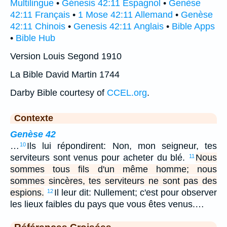
Multilingue
•
Génesis 42:11 Espagnol
•
Genèse
42:11 Français
•
1 Mose 42:11 Allemand
•
Genèse
42:11 Chinois
•
Genesis 42:11 Anglais
•
Bible Apps
•
Bible Hub
Version Louis Segond 1910
La Bible David Martin 1744
Darby Bible courtesy of
CCEL.org
.
Contexte
Genèse 42
…
Ils lui répondirent: Non, mon seigneur, tes
10
serviteurs sont venus pour acheter du blé.
Nous
11
sommes tous fils d'un même homme; nous
sommes sincères, tes serviteurs ne sont pas des
espions.
Il leur dit: Nullement; c'est pour observer
12
les lieux faibles du pays que vous êtes venus.…
Références Croisées