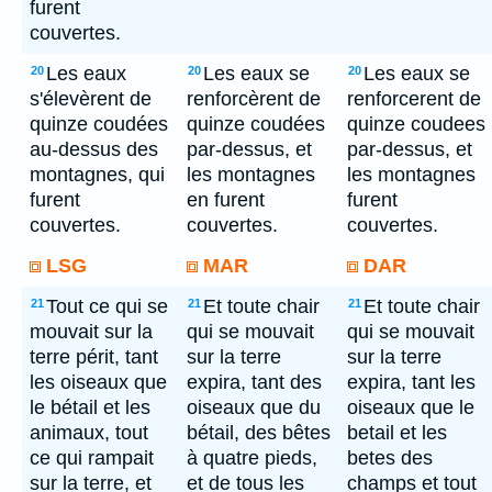
furent
couvertes.
Les eaux
Les eaux se
Les eaux se
20
20
20
s'élevèrent de
renforcèrent de
renforcerent de
quinze coudées
quinze coudées
quinze coudees
au-dessus des
par-dessus, et
par-dessus, et
montagnes, qui
les montagnes
les montagnes
furent
en furent
furent
couvertes.
couvertes.
couvertes.
LSG
MAR
DAR
Tout ce qui se
Et toute chair
Et toute chair
21
21
21
mouvait sur la
qui se mouvait
qui se mouvait
terre périt, tant
sur la terre
sur la terre
les oiseaux que
expira, tant des
expira, tant les
le bétail et les
oiseaux que du
oiseaux que le
animaux, tout
bétail, des bêtes
betail et les
ce qui rampait
à quatre pieds,
betes des
sur la terre, et
et de tous les
champs et tout