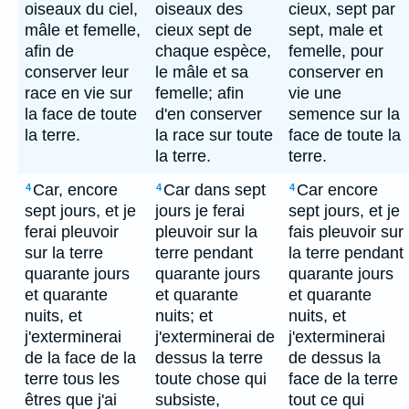
oiseaux du ciel,
oiseaux des
cieux, sept par
mâle et femelle,
cieux sept de
sept, male et
afin de
chaque espèce,
femelle, pour
conserver leur
le mâle et sa
conserver en
race en vie sur
femelle; afin
vie une
la face de toute
d'en conserver
semence sur la
la terre.
la race sur toute
face de toute la
la terre.
terre.
Car, encore
Car dans sept
Car encore
4
4
4
sept jours, et je
jours je ferai
sept jours, et je
ferai pleuvoir
pleuvoir sur la
fais pleuvoir sur
sur la terre
terre pendant
la terre pendant
quarante jours
quarante jours
quarante jours
et quarante
et quarante
et quarante
nuits, et
nuits; et
nuits, et
j'exterminerai
j'exterminerai de
j'exterminerai
de la face de la
dessus la terre
de dessus la
terre tous les
toute chose qui
face de la terre
êtres que j'ai
subsiste,
tout ce qui