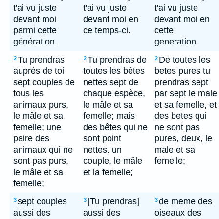
t'ai vu juste
t'ai vu juste
t'ai vu juste
devant moi
devant moi en
devant moi en
parmi cette
ce temps-ci.
cette
génération.
generation.
Tu prendras
Tu prendras de
De toutes les
2
2
2
auprès de toi
toutes les bêtes
betes pures tu
sept couples de
nettes sept de
prendras sept
tous les
chaque espèce,
par sept le male
animaux purs,
le mâle et sa
et sa femelle, et
le mâle et sa
femelle; mais
des betes qui
femelle; une
des bêtes qui ne
ne sont pas
paire des
sont point
pures, deux, le
animaux qui ne
nettes, un
male et sa
sont pas purs,
couple, le mâle
femelle;
le mâle et sa
et la femelle;
femelle;
sept couples
[Tu prendras]
de meme des
3
3
3
aussi des
aussi des
oiseaux des