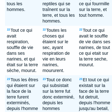
tous les
reptiles qui se
ce qui fourmille
hommes.
traînent sur la
sur la terre, et
terre, et tous les
tout homme.
hommes.
Tout ce qui
Toutes les
Tout ce qui
22
22
22
avait
choses qui
avait le souffle
respiration,
étaient sur le
de vie dans ses
souffle de vie
sec, ayant
narines, de tout
dans ses
respiration de
ce qui etait sur
narines, et qui
vie en leurs
la terre seche,
était sur la terre
narines,
mourut.
sèche, mourut.
moururent.
Tous les êtres
Tout ce donc
Et tout ce qui
23
23
23
qui étaient sur
qui subsistait
existait sur la
la face de la
sur la terre fut
face de la terre
terre furent
donc exterminé,
fut detruit,
exterminés,
depuis les
depuis l'homme
depuis l'homme
hommes
jusqu'au betail,