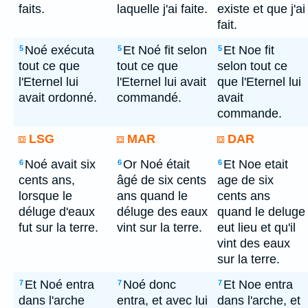
faits.
laquelle j'ai faite.
existe et que j'ai
fait.
Noé exécuta
Et Noé fit selon
Et Noe fit
5
5
5
tout ce que
tout ce que
selon tout ce
l'Eternel lui
l'Eternel lui avait
que l'Eternel lui
avait ordonné.
commandé.
avait
commande.
LSG
MAR
DAR
Noé avait six
Or Noé était
Et Noe etait
6
6
6
cents ans,
âgé de six cents
age de six
lorsque le
ans quand le
cents ans
déluge d'eaux
déluge des eaux
quand le deluge
fut sur la terre.
vint sur la terre.
eut lieu et qu'il
vint des eaux
sur la terre.
Et Noé entra
Noé donc
Et Noe entra
7
7
7
dans l'arche
entra, et avec lui
dans l'arche, et