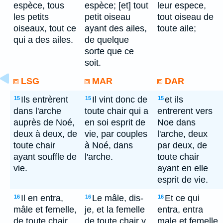
espèce, tous
espèce; [et] tout
leur espece,
les petits
petit oiseau
tout oiseau de
oiseaux, tout ce
ayant des ailes,
toute aile;
qui a des ailes.
de quelque
sorte que ce
soit.
LSG
MAR
DAR
Ils entrèrent
Il vint donc de
et ils
15
15
15
dans l'arche
toute chair qui a
entrerent vers
auprès de Noé,
en soi esprit de
Noe dans
deux à deux, de
vie, par couples
l'arche, deux
toute chair
à Noé, dans
par deux, de
ayant souffle de
l'arche.
toute chair
vie.
ayant en elle
esprit de vie.
Il en entra,
Le mâle, dis-
Et ce qui
16
16
16
mâle et femelle,
je, et la femelle
entra, entra
de toute chair,
de toute chair y
male et femelle,