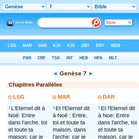
Bible
> Genèse 7
◄
Genèse 7
►
Chapitres Parallèles
LSG
MAR
DAR
L'Eternel dit à
Et l'Eternel dit
Et l'Eternel dit
1
1
1
Noé: Entre
à Noé : Entre,
à Noe: Entre
dans l'arche, toi
toi et toute ta
dans l'arche, toi
et toute ta
maison, dans
et toute ta
maison; car je
l'arche; car je
maison, car je