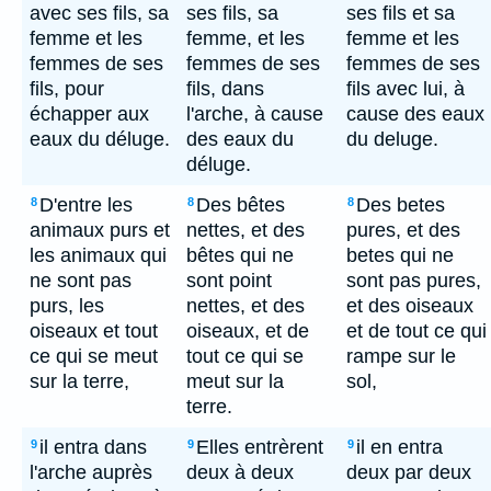
avec ses fils, sa
ses fils, sa
ses fils et sa
femme et les
femme, et les
femme et les
femmes de ses
femmes de ses
femmes de ses
fils, pour
fils, dans
fils avec lui, à
échapper aux
l'arche, à cause
cause des eaux
eaux du déluge.
des eaux du
du deluge.
déluge.
D'entre les
Des bêtes
Des betes
8
8
8
animaux purs et
nettes, et des
pures, et des
les animaux qui
bêtes qui ne
betes qui ne
ne sont pas
sont point
sont pas pures,
purs, les
nettes, et des
et des oiseaux
oiseaux et tout
oiseaux, et de
et de tout ce qui
ce qui se meut
tout ce qui se
rampe sur le
sur la terre,
meut sur la
sol,
terre.
il entra dans
Elles entrèrent
il en entra
9
9
9
l'arche auprès
deux à deux
deux par deux