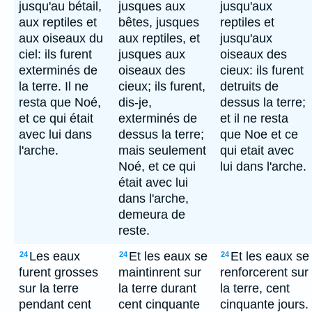
jusqu'au bétail,
jusques aux
jusqu'aux
aux reptiles et
bêtes, jusques
reptiles et
aux oiseaux du
aux reptiles, et
jusqu'aux
ciel: ils furent
jusques aux
oiseaux des
exterminés de
oiseaux des
cieux: ils furent
la terre. Il ne
cieux; ils furent,
detruits de
resta que Noé,
dis-je,
dessus la terre;
et ce qui était
exterminés de
et il ne resta
avec lui dans
dessus la terre;
que Noe et ce
l'arche.
mais seulement
qui etait avec
Noé, et ce qui
lui dans l'arche.
était avec lui
dans l'arche,
demeura de
reste.
Les eaux
Et les eaux se
Et les eaux se
24
24
24
furent grosses
maintinrent sur
renforcerent sur
sur la terre
la terre durant
la terre, cent
pendant cent
cent cinquante
cinquante jours.