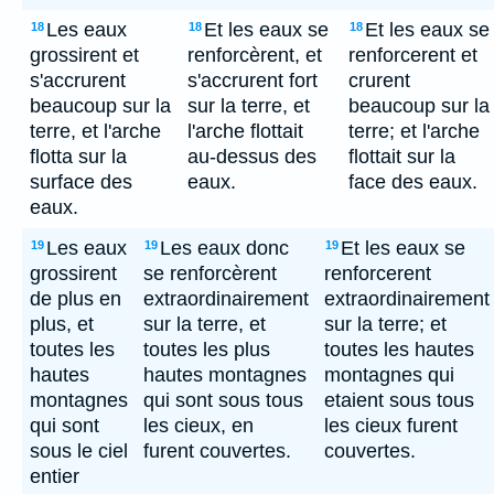
Les eaux
Et les eaux se
Et les eaux se
18
18
18
grossirent et
renforcèrent, et
renforcerent et
s'accrurent
s'accrurent fort
crurent
beaucoup sur la
sur la terre, et
beaucoup sur la
terre, et l'arche
l'arche flottait
terre; et l'arche
flotta sur la
au-dessus des
flottait sur la
surface des
eaux.
face des eaux.
eaux.
Les eaux
Les eaux donc
Et les eaux se
19
19
19
grossirent
se renforcèrent
renforcerent
de plus en
extraordinairement
extraordinairement
plus, et
sur la terre, et
sur la terre; et
toutes les
toutes les plus
toutes les hautes
hautes
hautes montagnes
montagnes qui
montagnes
qui sont sous tous
etaient sous tous
qui sont
les cieux, en
les cieux furent
sous le ciel
furent couvertes.
couvertes.
entier