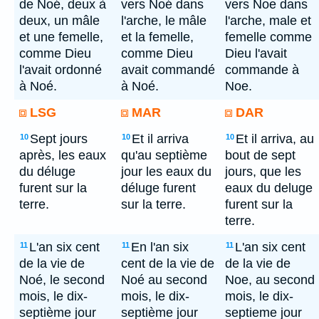
de Noé, deux à
vers Noé dans
vers Noe dans
deux, un mâle
l'arche, le mâle
l'arche, male et
et une femelle,
et la femelle,
femelle comme
comme Dieu
comme Dieu
Dieu l'avait
l'avait ordonné
avait commandé
commande à
à Noé.
à Noé.
Noe.
LSG
MAR
DAR
Sept jours
Et il arriva
Et il arriva, au
10
10
10
après, les eaux
qu'au septième
bout de sept
du déluge
jour les eaux du
jours, que les
furent sur la
déluge furent
eaux du deluge
terre.
sur la terre.
furent sur la
terre.
L'an six cent
En l'an six
L'an six cent
11
11
11
de la vie de
cent de la vie de
de la vie de
Noé, le second
Noé au second
Noe, au second
mois, le dix-
mois, le dix-
mois, le dix-
septième jour
septième jour
septieme jour