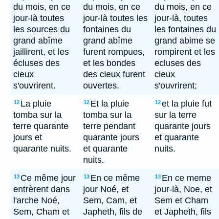
du mois, en ce
du mois, en ce
du mois, en ce
jour-là toutes
jour-là toutes les
jour-là, toutes
les sources du
fontaines du
les fontaines du
grand abîme
grand abîme
grand abime se
jaillirent, et les
furent rompues,
rompirent et les
écluses des
et les bondes
ecluses des
cieux
des cieux furent
cieux
s'ouvrirent.
ouvertes.
s'ouvrirent;
La pluie
Et la pluie
et la pluie fut
12
12
12
tomba sur la
tomba sur la
sur la terre
terre quarante
terre pendant
quarante jours
jours et
quarante jours
et quarante
quarante nuits.
et quarante
nuits.
nuits.
Ce même jour
En ce même
En ce meme
13
13
13
entrèrent dans
jour Noé, et
jour-là, Noe, et
l'arche Noé,
Sem, Cam, et
Sem et Cham
Sem, Cham et
Japheth, fils de
et Japheth, fils