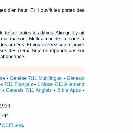
 d'en haut, Et il ouvrit les portes des
 trésor toutes les dîmes, Afin qu'il y ait
s ma maison; Mettez-moi de la sorte à
l des armées. Et vous verrez si je n'ouvre
ses des cieux, Si je ne répands pas sur
n abondance.
ire
•
Genèse 7:11 Multilingue
•
Génesis
e 7:11 Français
•
1 Mose 7:11 Allemand
s
•
Genesis 7:11 Anglais
•
Bible Apps
•
 1910
1744
f
CCEL.org
.