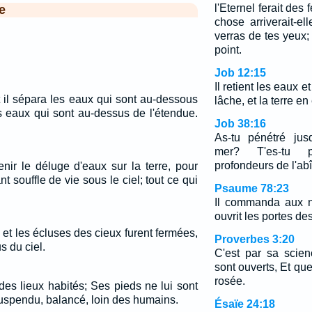
l'Eternel ferait des 
e
chose arriverait-el
verras de tes yeux
point.
Job 12:15
Il retient les eaux e
et il sépara les eaux qui sont au-dessous
lâche, et la terre en
s eaux qui sont au-dessus de l'étendue.
Job 38:16
As-tu pénétré jus
mer? T'es-tu 
profondeurs de l'a
enir le déluge d'eaux sur la terre, pour
nt souffle de vie sous le ciel; tout ce qui
Psaume 78:23
Il commanda aux n
ouvrit les portes de
et les écluses des cieux furent fermées,
Proverbes 3:20
s du ciel.
C'est par sa scie
sont ouverts, Et que
rosée.
 des lieux habités; Ses pieds ne lui sont
 suspendu, balancé, loin des humains.
Ésaïe 24:18