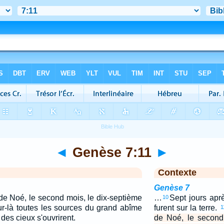
◄
Genèse 7:11
►
Contexte
Genèse 7
 de Noé, le second mois, le dix-septième
…
Sept jours apr
10
ur-là toutes les sources du grand abîme
furent sur la terre.
1
s des cieux s'ouvrirent.
de Noé, le second