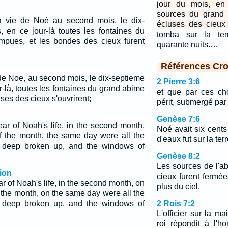
jour du mois, en 
sources du grand a
la vie de Noé au second mois, le dix-
écluses des cieux s
, en ce jour-là toutes les fontaines du
tomba sur la ter
mpues, et les bondes des cieux furent
quarante nuits.…
Références Cro
 de Noe, au second mois, le dix-septieme
2 Pierre 3:6
r-là, toutes les fontaines du grand abime
et que par ces ch
uses des cieux s'ouvrirent;
périt, submergé par 
Genèse 7:6
ear of Noah's life, in the second month,
Noé avait six cents
f the month, the same day were all the
d'eaux fut sur la terr
at deep broken up, and the windows of
Genèse 8:2
Les sources de l'a
ion
cieux furent fermée
ar of Noah's life, in the second month, on
plus du ciel.
 the month, on the same day were all the
at deep broken up, and the windows of
2 Rois 7:2
L'officier sur la m
roi répondit à l'