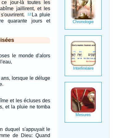
ce jour-là toutes les
bîme jaillirent, et les
'ouvrirent.
La pluie
12
re quarante jours et
isées
oses le monde d'alors
l'eau,
 ans, lorsque le déluge
e.
bîme et les écluses des
s, et la pluie ne tomba
ain duquel s'appuyait le
homme de Dieu: Quand