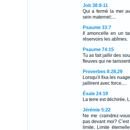
Job 38:8-11
Qui a fermé la mer av
sein maternel;…
Psaume 33:7
Il amoncelle en un ta
réservoirs les abîmes.
Psaume 74:15
Tu as fait jaillir des s
fleuves qui ne tarissent
Proverbes 8:28,29
Lorsqu'il fixa les nuag
jaillirent avec force,…
Ésaïe 24:19
La terre est déchirée, L
Jérémie 5:22
Ne me craindrez-vous 
pas devant moi? C'est 
limite, Limite éternell