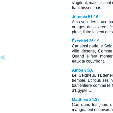
s'agitent, mais ils sont
franchissent pas.
Jérémie 51:16
A sa voix, les eaux mug
nuages des extrémités d
pluie, Il tire le vent de 
Ézéchiel 26:19
Car ainsi parle le Seig
ville déserte, Comme 
Quand je ferai monter
eaux te couvriront,
Amos 9:5,6
Le Seigneur, l'Eterne
tremble, Et tous ses h
tout entière comme le f
d'Egypte.…
Matthieu 24:38
Car, dans les jours 
mangeaient et buvaient,