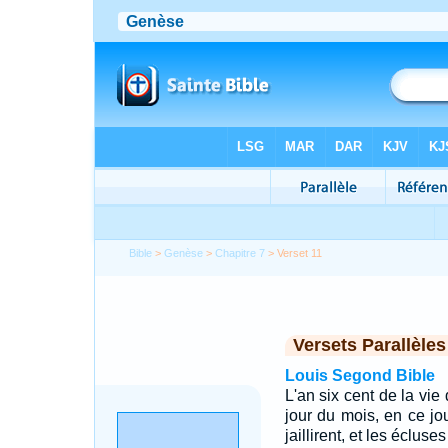
Bible
>
Genèse
>
Chapitre 7
> Verset 11
Versets Parallèles
Louis Segond Bible
L'an six cent de la vie
jour du mois, en ce jo
jaillirent, et les écluse