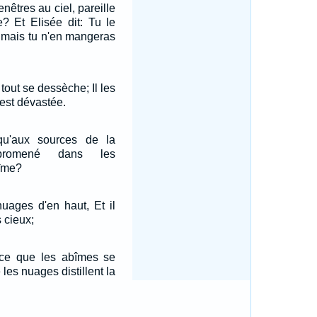
fenêtres au ciel, pareille
le? Et Elisée dit: Tu le
; mais tu n'en mangeras
t tout se dessèche; Il les
 est dévastée.
qu'aux sources de la
promené dans les
bîme?
uages d'en haut, Et il
s cieux;
nce que les abîmes se
 les nuages distillent la