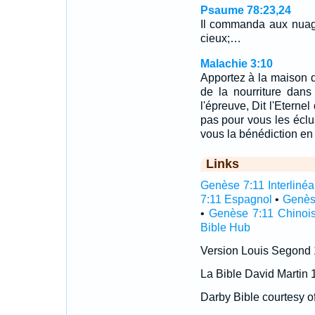
Psaume 78:23,24
Il commanda aux nuages
cieux;…
Malachie 3:10
Apportez à la maison du
de la nourriture dan
l'épreuve, Dit l'Eterne
pas pour vous les éclu
vous la bénédiction e
Links
Genèse 7:11 Interlinéa
7:11 Espagnol
•
Genès
•
Genèse 7:11 Chinoi
Bible Hub
Version Louis Segond
La Bible David Martin 
Darby Bible courtesy o